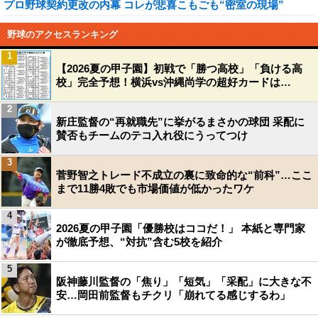
プロ野球契約更改の内幕 コレが悲喜こもごも“密室の現場”
野球のアクセスランキング
1
【2026夏の甲子園】初戦で「勝つ高校」「負ける高
校」完全予想！横浜vs沖縄尚学の超好カードは…
2
新庄監督の“再就職先”に挙がるまさかの球団 采配に
賛否もチームのテコ入れ役にうってつけ
3
菅野智之トレード不成立の裏に致命的な“前科”…ここ
まで11勝4敗でも市場価値が低かったワケ
4
2026夏の甲子園「優勝校はココだ！」 本紙と専門家
が徹底予想、“対抗”含む5校を紹介
5
阪神藤川監督の「焦り」「短気」「采配」に大きな不
安…岡田前監督もチクリ「崩れてる感じするわ」