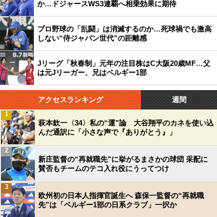
か…ドジャースWS3連覇へ相乗効果に期待
プロ野球の「乱闘」は消滅するのか…死球禍でも激高
しない“侍ジャパン世代”の距離感
Jリーグ「秋春制」元年の注目株はC大阪20歳MF…父
は元Jリーガー、兄はベルギー1部
アクセスランキング
週間
1
萩本欽一〈34〉私の“運”論 大谷翔平のカネを使い込
んだ通訳に「小さな声で『ありがとう』」
2
新庄監督の“再就職先”に挙がるまさかの球団 采配に
賛否もチームのテコ入れ役にうってつけ
3
欧州初の日本人指揮官誕生へ 森保一監督の“再就職
先”は「ベルギー1部の日系クラブ」一択か