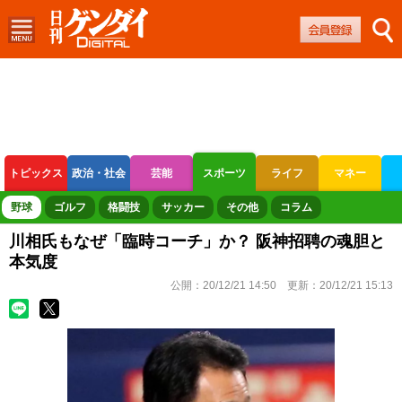
トピックス
政治・社会
芸能
スポーツ
ライフ
マネー
ボートレース
競輪
オートレース
野球
ゴルフ
格闘技
サッカー
その他
コラム
川相氏もなぜ「臨時コーチ」か？ 阪神招聘の魂胆と
本気度
公開：
20/12/21 14:50
更新：
20/12/21 15:13