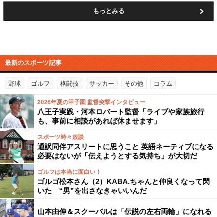
もっとみる
最新のスポーツ記事
野球
ゴルフ
格闘技
サッカー
その他
コラム
2026年夏の甲子園 監督突撃インタビュー
八王子実践・河本ロバート監督「ライブや家族旅行
も、事前に相談があれば休ませます」
スポーツ時々放談
通訳同伴アスリートに思うこと 英語ネーティブになる
必要はないが「伝えようとする気持ち」が大切だ
ゴルフは本当に面白い！
ゴルゴ松本さん（2）KABA.ちゃんと仲良くなって閃
いた “男”を出さなきゃいいんだ
山本由伸＆スクーバルは「伝説の左右両輪」になれる