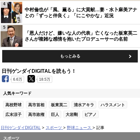
4
中村倫也が「風、薫る」に大貢献…妻・水卜麻美アナ
との「ずっと仲良く」「にこやかな」近況
5
「恩人だけど、嫌いな人の代表」亡くなった板東英二
さんが複雑な感情を抱いたプロデューサーの名前
もっとみる
日刊ゲンダイDIGITALを読もう！
6.6万
18.5万
人気キーワード
高校野球
高市首相
板東英二
清水アキラ
ハラスメント
広末涼子
高市政権
巨人
大岩剛
ピアノ
日刊ゲンダイDIGITAL
スポーツ
野球ニュース
記事
スポーツ