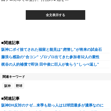
全文表示する
■関連記事
阪神にポイ捨てされた福留と能見は“虎憎し”が将来の試金石
藤浪ら感染の“合コン” ゾロゾロ出てきた参加者32人の素性
梶谷の人的補償で即決 田中俊に巨人が食らう“しっぺ返し”
関連キーワード
阪神
野球
■関連記事
阪神DH反対のナゼ…来季も助っ人は12球団最多が濃厚なのに