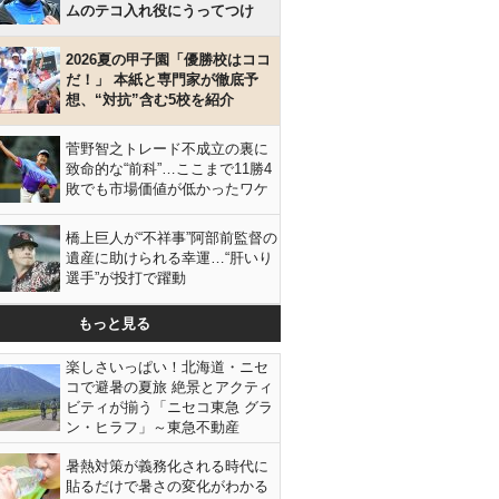
ムのテコ入れ役にうってつけ
2026夏の甲子園「優勝校はココ
だ！」 本紙と専門家が徹底予
想、“対抗”含む5校を紹介
菅野智之トレード不成立の裏に
致命的な“前科”…ここまで11勝4
敗でも市場価値が低かったワケ
橋上巨人が“不祥事”阿部前監督の
遺産に助けられる幸運…“肝いり
選手”が投打で躍動
もっと見る
楽しさいっぱい！北海道・ニセ
コで避暑の夏旅 絶景とアクティ
ビティが揃う「ニセコ東急 グラ
ン・ヒラフ」～東急不動産
暑熱対策が義務化される時代に
貼るだけで暑さの変化がわかる