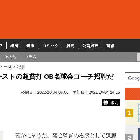
フ
経済
健康
コミック
競馬
公営競技
書籍
その他
コラム
ュース
記事
ーストの超貧打 OB名球会コーチ招聘だ
公開日：
2022/10/04 06:00
更新日：
2022/10/04 14:15
印刷
1
確かにそうだ。落合監督の右腕として辣腕
2