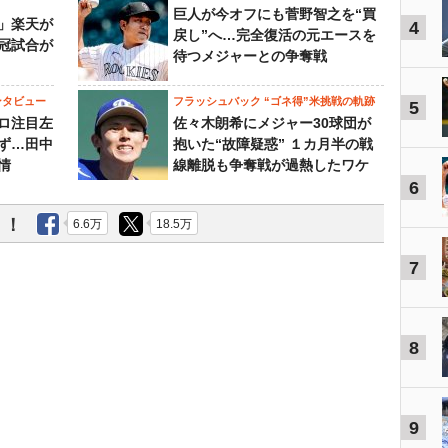
巨人が今オフにも菅野智之を“買
」楽天が
4
戻し”へ…完全復活の元エースを
冠試合が
待つメジャーとの争奪戦
ンタビュー
フラッシュバック “ゴネ得”米挑戦の軌跡
5
ロ注目左
佐々木朗希にメジャー30球団が
ず…田中
抱いた“故障疑惑” １カ月半の戦
情
線離脱も争奪戦が過熱したワケ
6
う！
6.6万
18.5万
7
8
9