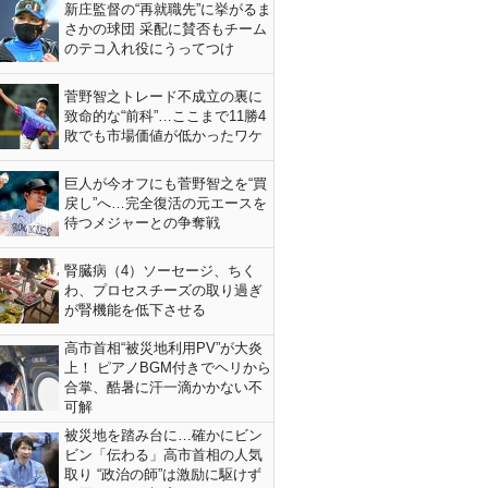
新庄監督の“再就職先”に挙がるま
さかの球団 采配に賛否もチーム
のテコ入れ役にうってつけ
菅野智之トレード不成立の裏に
致命的な“前科”…ここまで11勝4
敗でも市場価値が低かったワケ
巨人が今オフにも菅野智之を“買
戻し”へ…完全復活の元エースを
待つメジャーとの争奪戦
腎臓病（4）ソーセージ、ちく
わ、プロセスチーズの取り過ぎ
が腎機能を低下させる
高市首相“被災地利用PV”が大炎
上！ ピアノBGM付きでヘリから
合掌、酷暑に汗一滴かかない不
可解
被災地を踏み台に…確かにビン
ビン「伝わる」高市首相の人気
取り “政治の師”は激励に駆けず