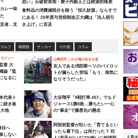
り
思い」石破前首相・愛子内親王とは絶望的格差
カレー味
食料品の消費減税分を賄う「恒久財源」ならすで
た
にある！ 25年度与党税制改正大綱は「法人税引
災者…支
き上げ」に言及
ゴルフ
格闘技
サッカー
その他
コラム
ンタビュー
山﨑武司 これが俺の生きる道
監督 大
友人である消防隊ヘリのパイロッ
織論「監
トが漏らした苦悩「もう、病気に
になるに
なりそうだった」
本代表ト
大谷翔平「9戦打率.457」でもド
に続き板
ジャース1勝8敗…勝ちたい一心
田大地
の“暴走”で膝悪化の懸念
阿部前監督が吐いた「育てるとい
勝目へ
ったら最下位」は何だった？ 巨
振しない
人気
人“若手だらけ”でV争いに他球団