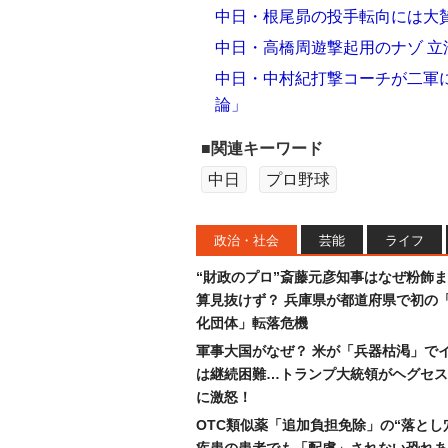
中日・根尾昴の投手転向には大
中日・高橋周遊撃起用のナゾ 立
中日・中村紀打撃コーチが二軍
論」
■関連キーワード
中日
プロ野球
政治・社会
芸能
ライフ
“財政のプロ”斎藤元彦知事はなぜ粉飾
算見抜けず？ 兵庫県が都道府県で初の
化団体」転落危機
軍事大国がなぜ？ 米が「兵器枯渇」で
は継続困難…トランプ大統領がヘグセス
に激怒！
OTC類似薬「追加負担免除」の“落とし