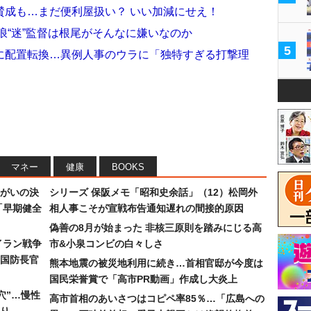
賛成も…まだ便利屋扱い？ いい加減にせえ！
浪“迷”監督は根尾がそんなに嫌いなのか
5
に配置転換…異例人事のウラに「独特すぎる打撃理
マネー
健康
BOOKS
まがいの決
シリーズ 保阪メモ「昭和史余話」（12）松岡外
「早期健全
相人事こそが宣戦布告通知遅れの間接的原因
偽善の8月が始まった 非核三原則を踏みにじる高
イラン戦争
市&小泉コンビの白々しさ
国防長官
熊本地震の被災地利用に続き…首相官邸が今度は
国民栄誉賞で「高市PR動画」作成し大炎上
穴”…慢性
高市首相のあいさつはコピペ率85％…「広島への