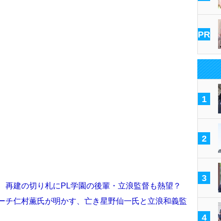
PR
1
2
3
 再建の切り札にPL学園の後輩・立浪監督も熱望？
コーチ仁村薫氏が明かす、亡き星野仙一氏と立浪和義監
4