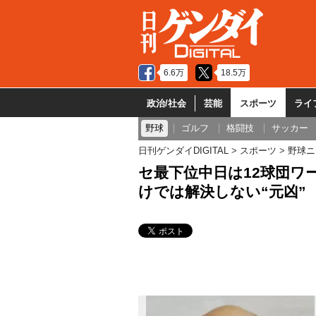
6.6万
18.5万
政治/社会
芸能
スポーツ
ライ
野球
ゴルフ
格闘技
サッカー
日刊ゲンダイDIGITAL
スポーツ
野球ニ
セ最下位中日は12球団ワ
けでは解決しない“元凶”