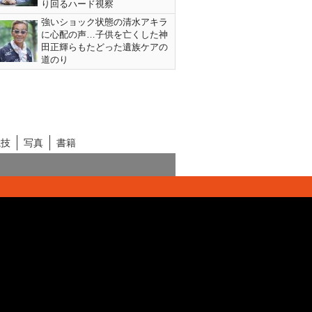
り回るハード視察
強いショック状態の清水アキラ
に心配の声…子供を亡くした神
田正輝らもたどった遺族ケアの
道のり
競技
写真
書籍