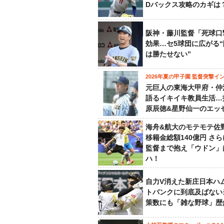
Dバックス攻略のカギは
阪神・藤川監督「死球口
効果…セ5球団に広がる
は勝たせない”
2026年夏の甲子園 監督突撃イ
元巨人の東海大甲府・仲
語るイキイキ教員生活…
原辰徳&星野仙一のエッ
海舟&航大のモテモテ佐
移籍金総額140億円 さ
監督まで抱え「ウドン」
ハ！
自力V消えた新庄日本ハ
トバンクに到底及ばない
策数にも「雑な野球」歴