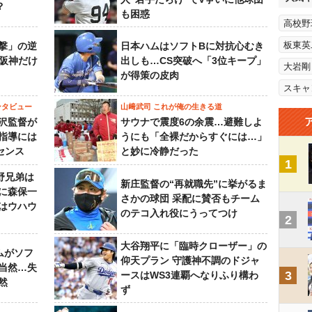
？
も困惑
高校野
板東英
撃」の逆
日本ハムはソフトBに対抗心むき
“阪神だけ
出しも…CS突破へ「3位キープ」
大岩剛
が得策の皮肉
スキャ
ンタビュー
山﨑武司 これが俺の生きる道
沢監督が
サウナで震度6の余震…避難しよ
指導には
うにも「全裸だからすぐには…」
センス
と妙に冷静だった
1
野兄弟は
新庄監督の“再就職先”に挙がるま
らに森保一
さかの球団 采配に賛否もチーム
はウハウ
のテコ入れ役にうってつけ
2
大谷翔平に「臨時クローザー」の
ムがソフ
仰天プラン 守護神不調のドジャ
当然…失
3
ースはWS3連覇へなりふり構わ
然
ず