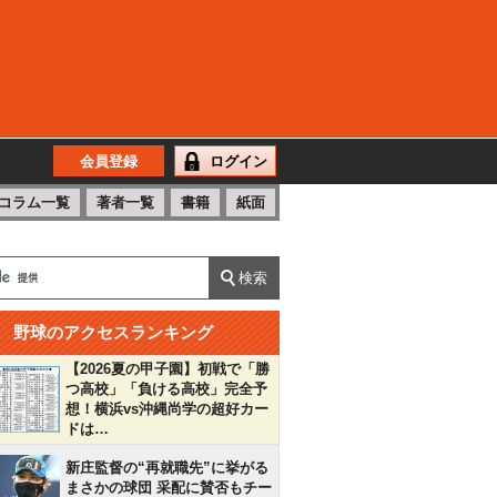
会員登録
ログイン
コラム一覧
著者一覧
書籍
紙面
野球のアクセスランキング
【2026夏の甲子園】初戦で「勝
つ高校」「負ける高校」完全予
想！横浜vs沖縄尚学の超好カー
ドは…
新庄監督の“再就職先”に挙がる
まさかの球団 采配に賛否もチー