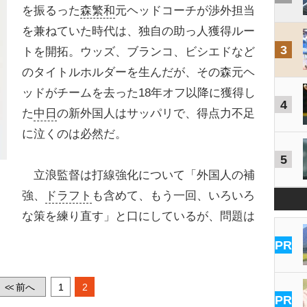
を振るった
森繁和
元ヘッドコーチが渉外担当
を兼ねていた時代は、独自の助っ人獲得ルー
3
トを開拓。ウッズ、ブランコ、ビシエドなど
のタイトルホルダーを生んだが、その森元ヘ
ッドがチームを去った18年オフ以降に獲得し
4
た
中日
の新外国人はサッパリで、得点力不足
に泣くのは必然だ。
5
立浪監督は打線強化について「外国人の補
強、
ドラフト
も含めて、もう一回、いろいろ
な策を練り直す」と口にしているが、問題は
PR
前へ
1
2
<<
PR