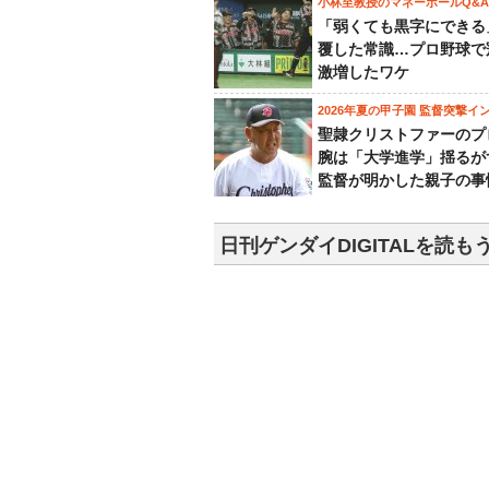
小林至教授のマネーボールQ&A
「弱くても黒字にできる
覆した常識…プロ野球で
激増したワケ
2026年夏の甲子園 監督突撃イ
聖隷クリストファーのプ
腕は「大学進学」揺るが
監督が明かした親子の事
日刊ゲンダイDIGITALを読も