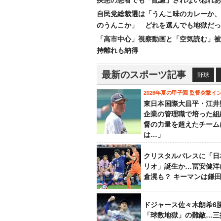
疾患の患者でも「配慮」されない恐れあ
自民党総裁選は「うんこ味のカレーか、
のうんこか」 どれを選んでも地獄だっ
「高市中心」視察動画と「空気読む」被
持離れも納得
最新のスポーツ記事
野球
2026年夏の甲子園 監督突撃イ
東日本国際大昌平・江井
企業の管理職で培った組
督の力量を超えたチーム
は…」
クリスタルパレスに「日
リオ」誕生か…冨安健洋
倉滉も？ キーマンは鎌
ドジャース佐々木朗希6
「球数地獄」の難敵…三