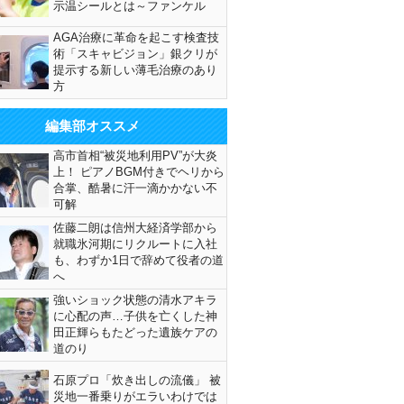
示温シールとは～ファンケル
AGA治療に革命を起こす検査技
術「スキャビジョン」銀クリが
提示する新しい薄毛治療のあり
方
編集部オススメ
高市首相“被災地利用PV”が大炎
上！ ピアノBGM付きでヘリから
合掌、酷暑に汗一滴かかない不
可解
佐藤二朗は信州大経済学部から
就職氷河期にリクルートに入社
も、わずか1日で辞めて役者の道
へ
強いショック状態の清水アキラ
に心配の声…子供を亡くした神
田正輝らもたどった遺族ケアの
道のり
石原プロ「炊き出しの流儀」 被
災地一番乗りがエラいわけでは