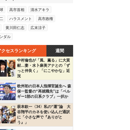
球
高市首相
清水アキラ
二
ハラスメント
高市政権
黄川田仁志
広末涼子
ンダル
アクセスランキング
週間
中村倫也が「風、薫る」に大貢
献…妻・水卜麻美アナとの「ず
っと仲良く」「にこやかな」近
況
欧州初の日本人指揮官誕生へ 森
保一監督の“再就職先”は「ベル
ギー1部の日系クラブ」一択か
萩本欽一〈34〉私の“運”論 大
谷翔平のカネを使い込んだ通訳
に「小さな声で『ありがと
う』」