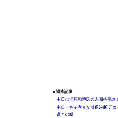
■関連記事
中日に清原和博氏の入閣待望論！
中日・福留孝介が引退決断 元
督との縁