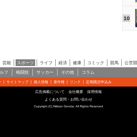
10
芸能
スポーツ
ライフ
経済
健康
コミック
競馬
公営
ルフ
格闘技
サッカー
その他
コラム
ー
サイトマップ
個人情報
著作権
リンク
定期購読申込み
広告掲載について
会社概要
採用情報
よくある質問・お問い合わせ
Copyright (C) Nikkan Gendai. All Rights Reserved