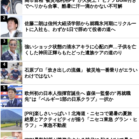
高市首相“被災地利用PV”が大炎上！ ピアノBGM付き
でヘリから合掌、酷暑に汗一滴かかない不可解
2
佐藤二朗は信州大経済学部から就職氷河期にリクルー
トに入社も、わずか1日で辞めて役者の道へ
3
強いショック状態の清水アキラに心配の声…子供を亡
くした神田正輝らもたどった遺族ケアの道のり
4
石原プロ「炊き出しの流儀」 被災地一番乗りがエラい
わけではない
5
欧州初の日本人指揮官誕生へ 森保一監督の“再就職
先”は「ベルギー1部の日系クラブ」一択か
[PR]楽しさいっぱい！北海道・ニセコで避暑の夏旅
絶景とアクティビティが揃う「ニセコ東急 グラン・ヒ
ラフ」～東急不動産