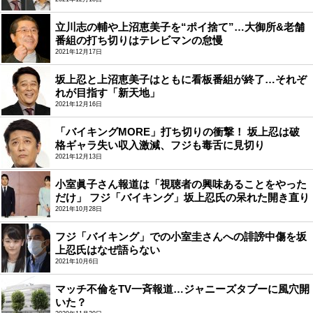
立川志の輔や上沼恵美子を“ポイ捨て”…大御所&老舗
番組の打ち切りはテレビマンの怠慢
2021年12月17日
坂上忍と上沼恵美子はともに看板番組が終了…それぞ
れが目指す「新天地」
2021年12月16日
「バイキングMORE」打ち切りの衝撃！ 坂上忍は破
格ギャラ失い収入激減、フジも毒舌に見切り
2021年12月13日
小室眞子さん報道は「視聴者の興味あることをやった
だけ」 フジ「バイキング」坂上忍氏の呆れた開き直り
2021年10月28日
フジ「バイキング」での小室圭さんへの誹謗中傷を坂
上忍氏はなぜ語らない
2021年10月6日
マッチ不倫をTV一斉報道…ジャニーズタブーに風穴開
いた？