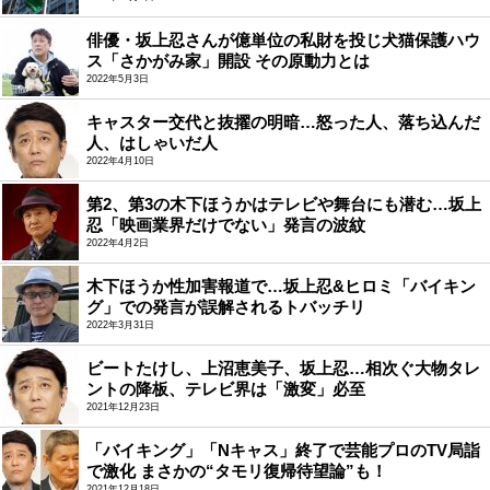
俳優・坂上忍さんが億単位の私財を投じ犬猫保護ハウ
ス「さかがみ家」開設 その原動力とは
2022年5月3日
キャスター交代と抜擢の明暗…怒った人、落ち込んだ
人、はしゃいだ人
2022年4月10日
第2、第3の木下ほうかはテレビや舞台にも潜む…坂上
忍「映画業界だけでない」発言の波紋
2022年4月2日
木下ほうか性加害報道で…坂上忍&ヒロミ「バイキン
グ」での発言が誤解されるトバッチリ
2022年3月31日
ビートたけし、上沼恵美子、坂上忍…相次ぐ大物タレ
ントの降板、テレビ界は「激変」必至
2021年12月23日
「バイキング」「Nキャス」終了で芸能プロのTV局詣
で激化 まさかの“タモリ復帰待望論”も！
2021年12月18日