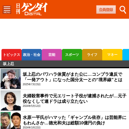
トピックス
政治・社会
芸能
スポーツ
ライフ
マネー
坂上忍
ボートレース
競輪
オートレース
坂上忍のパワハラ体質がまた公に…コンプラ違反で
「一発アウト」になった国分太一との“境界線”とは
2025年7月15日
夫婦殺害事件で元エリート子役が逮捕されたが…元子
役なくして連ドラは成り立たない
2024年5月12日
水原一平氏がハマッた「ギャンブル依存」は芸能界に
もわんさか…徳光和夫は総額10億円の負け
2024年3月22日