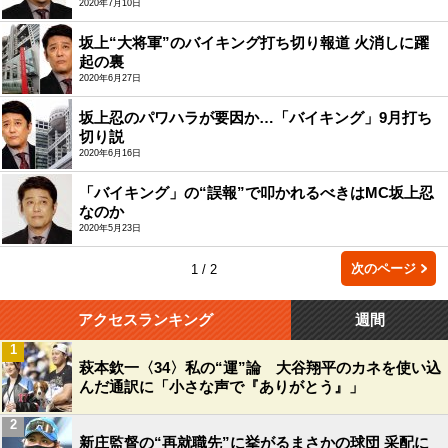
2020年7月10日
坂上“大将軍”のバイキング打ち切り報道 火消しに躍
起の裏
2020年6月27日
坂上忍のパワハラが要因か…「バイキング」9月打ち
切り説
2020年6月16日
「バイキング」の“誤報”で叩かれるべきはMC坂上忍
なのか
2020年5月23日
次のページ
1 / 2
アクセスランキング
週間
1
萩本欽一〈34〉私の“運”論 大谷翔平のカネを使い込
んだ通訳に「小さな声で『ありがとう』」
2
新庄監督の“再就職先”に挙がるまさかの球団 采配に