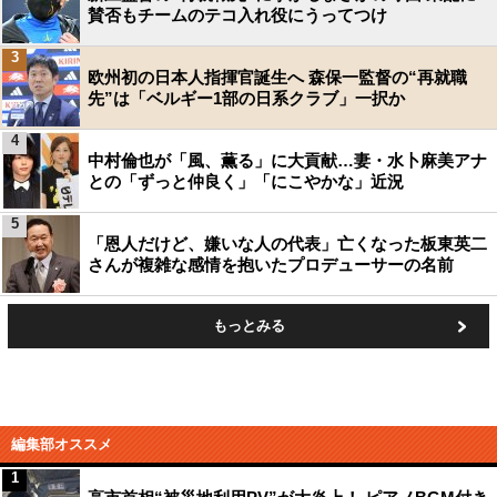
賛否もチームのテコ入れ役にうってつけ
3
欧州初の日本人指揮官誕生へ 森保一監督の“再就職
先”は「ベルギー1部の日系クラブ」一択か
4
中村倫也が「風、薫る」に大貢献…妻・水卜麻美アナ
との「ずっと仲良く」「にこやかな」近況
5
「恩人だけど、嫌いな人の代表」亡くなった板東英二
さんが複雑な感情を抱いたプロデューサーの名前
もっとみる
編集部オススメ
1