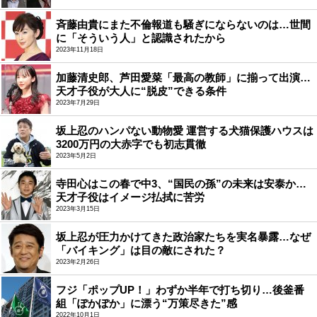
斉藤由貴にまた不倫報道も騒ぎにならないのは…世間
に「そういう人」と認識されたから
2023年11月18日
加藤清史郎、芦田愛菜「最高の教師」に揃って出演…
天才子役が大人に“脱皮”できる条件
2023年7月29日
坂上忍のハンパない動物愛 運営する犬猫保護ハウスは
3200万円の大赤字でも初志貫徹
2023年5月2日
寺田心はこの春で中3、“国民の孫”の未来は安泰か…
天才子役はイメージ払拭に苦労
2023年3月15日
坂上忍が圧力かけてきた政治家たちを実名暴露…なぜ
「バイキング」は目の敵にされた？
2023年2月26日
フジ「ポップUP！」わずか半年で打ち切り…後釜番
組「ぽかぽか」に漂う“万策尽きた”感
2022年10月1日