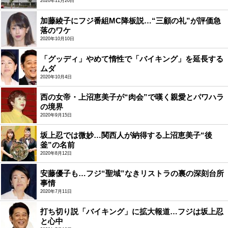
2020年11月20日
加藤綾子にフジ番組MC降板説…“三顧の礼”が評価急
落のワケ
2020年10月10日
「グッディ」やめて惰性で「バイキング」を延長する
ムダ
2020年10月4日
西の女帝・上沼恵美子が“肉会”で嘆く親愛とパワハラ
の境界
2020年9月15日
坂上忍では微妙…関西人が納得する上沼恵美子“後
釜”の名前
2020年8月12日
安藤優子も…フジ“聖域”なきリストラの裏の深刻台所
事情
2020年7月11日
打ち切り説「バイキング」に拡大報道…フジは坂上忍
と心中