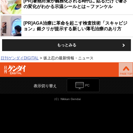
[PR]暑熱対策が義務化される時代に 貼るだけで暑さ
の変化がわかる示温シールとは～ファンケル
[PR]AGA治療に革命を起こす検査技術「スキャビジ
ョン」銀クリが提示する新しい薄毛治療のあり方
もっとみる
日刊ゲンダイDIGITAL
坂上忍の最新情報・ニュース
表示切り替え
（C）Nikkan Gendai