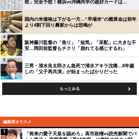
校」完全予想！横浜vs沖縄尚学の超好カードは…
3
国内の米価格は下がる一方…“早場米”の概算金は前年
より4割下回り農家からは悲鳴が
4
阪神藤川監督の「焦り」「短気」「采配」に大きな不
安…岡田前監督もチクリ「崩れてる感じするわ」
5
三男・清水良太郎さん急死で清水アキラ沈痛…8年越
しの「父子再共演」が始まったばかりだった
もっとみる
編集部オススメ
1
「将来の愛子天皇を認めろ」高市政権vs読売新聞でバ