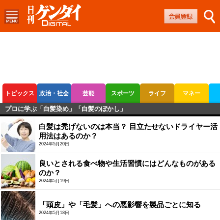
トピックス
政治・社会
芸能
スポーツ
ライフ
マネー
プロに学ぶ「白髪染め」「白髪のぼかし」
ボートレース
競輪
オートレース
白髪は禿げないのは本当？ 目立たせないドライヤー活
用法はあるのか？
2024年5月20日
良いとされる食べ物や生活習慣にはどんなものがある
のか？
2024年5月19日
「頭皮」や「毛髪」への悪影響を製品ごとに知る
2024年5月18日