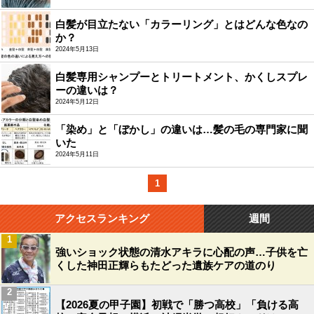
白髪が目立たない「カラーリング」とはどんな色なの
か？
2024年5月13日
白髪専用シャンプーとトリートメント、かくしスプレ
ーの違いは？
2024年5月12日
「染め」と「ぼかし」の違いは…髪の毛の専門家に聞
いた
2024年5月11日
1
アクセスランキング
週間
1
強いショック状態の清水アキラに心配の声…子供を亡
くした神田正輝らもたどった遺族ケアの道のり
2
【2026夏の甲子園】初戦で「勝つ高校」「負ける高