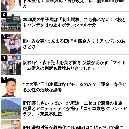
トル激化！ 皇室典範「再び改定」に世論の85％が味
方
2
2026夏の甲子園は「初出場校」でも侮れない！ 4校と
もハンデをはね返すポテンシャル十分
3
田中みな実“まんまるE乳”も筋金入り！アッパレのあ
ざとさ
4
阪神1位・森下翔太を英才教育 父親が明かす「マイホ
ーム購入の判断も野球ありきでした」
5
“クズ男”三山凌輝はなぜモテるのか？「運命」を信じ
る女性の危険な思考
[PR]楽しさいっぱい！北海道・ニセコで避暑の夏旅
絶景とアクティビティが揃う「ニセコ東急 グラン・ヒ
ラフ」～東急不動産
[PR]暑熱対策が義務化される時代に 貼るだけで暑さ