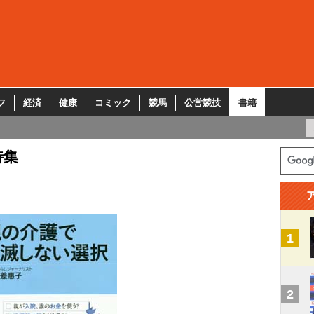
フ
経済
健康
コミック
競馬
公営競技
書籍
特集
1
2