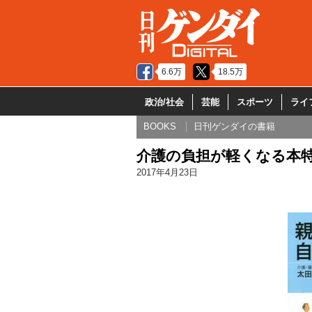
6.6万
18.5万
政治/社会
芸能
スポーツ
ライ
BOOKS
日刊ゲンダイの書籍
介護の負担が軽くなる本
2017年4月23日