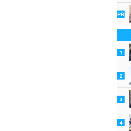
PR
1
2
3
4