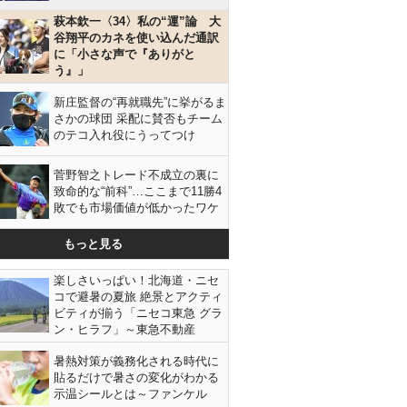
萩本欽一〈34〉私の“運”論 大
谷翔平のカネを使い込んだ通訳
に「小さな声で『ありがと
う』」
新庄監督の“再就職先”に挙がるま
さかの球団 采配に賛否もチーム
のテコ入れ役にうってつけ
菅野智之トレード不成立の裏に
致命的な“前科”…ここまで11勝4
敗でも市場価値が低かったワケ
もっと見る
楽しさいっぱい！北海道・ニセ
コで避暑の夏旅 絶景とアクティ
ビティが揃う「ニセコ東急 グラ
ン・ヒラフ」～東急不動産
暑熱対策が義務化される時代に
貼るだけで暑さの変化がわかる
示温シールとは～ファンケル