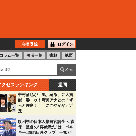
会員登録
ログイン
コラム一覧
著者一覧
書籍
紙面
アクセスランキング
週間
中村倫也が「風、薫る」に大貢
献…妻・水卜麻美アナとの「ず
っと仲良く」「にこやかな」近
況
欧州初の日本人指揮官誕生へ 森
保一監督の“再就職先”は「ベル
ギー1部の日系クラブ」一択か