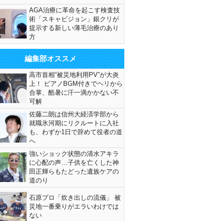
AGA治療に革命を起こす検査技
術「スキャビジョン」銀クリが
提示する新しい薄毛治療のあり
方
編集部オススメ
高市首相“被災地利用PV”が大炎
上！ ピアノBGM付きでヘリから
合掌、酷暑に汗一滴かかない不
可解
佐藤二朗は信州大経済学部から
就職氷河期にリクルートに入社
も、わずか1日で辞めて役者の道
へ
強いショック状態の清水アキラ
に心配の声…子供を亡くした神
田正輝らもたどった遺族ケアの
道のり
石原プロ「炊き出しの流儀」 被
災地一番乗りがエラいわけでは
ない