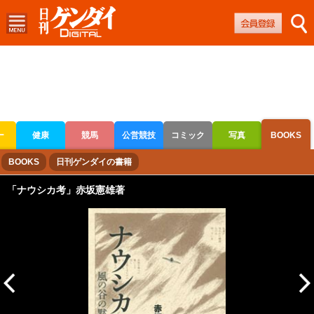
ー
健康
競馬
公営競技
コミック
写真
BOOKS
ボートレース
競輪
オートレース
BOOKS
日刊ゲンダイの書籍
「ナウシカ考」赤坂憲雄著