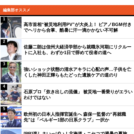
編集部オススメ
1
高市首相“被災地利用PV”が大炎上！ ピアノBGM付き
でヘリから合掌、酷暑に汗一滴かかない不可解
2
佐藤二朗は信州大経済学部から就職氷河期にリクルー
トに入社も、わずか1日で辞めて役者の道へ
3
強いショック状態の清水アキラに心配の声…子供を亡
くした神田正輝らもたどった遺族ケアの道のり
4
石原プロ「炊き出しの流儀」 被災地一番乗りがエラい
わけではない
5
欧州初の日本人指揮官誕生へ 森保一監督の“再就職
先”は「ベルギー1部の日系クラブ」一択か
[PR]楽しさいっぱい！北海道・ニセコで避暑の夏旅