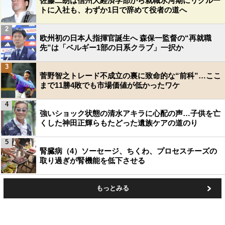
佐藤二朗は信州大経済学部から就職氷河期にリクルー
トに入社も、わずか1日で辞めて役者の道へ
2
欧州初の日本人指揮官誕生へ 森保一監督の“再就職
先”は「ベルギー1部の日系クラブ」一択か
3
菅野智之トレード不成立の裏に致命的な“前科”…ここ
まで11勝4敗でも市場価値が低かったワケ
4
強いショック状態の清水アキラに心配の声…子供を亡
くした神田正輝らもたどった遺族ケアの道のり
5
腎臓病（4）ソーセージ、ちくわ、プロセスチーズの
取り過ぎが腎機能を低下させる
もっとみる