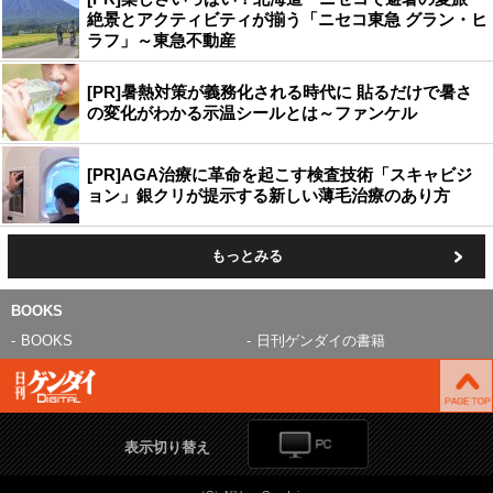
絶景とアクティビティが揃う「ニセコ東急 グラン・ヒ
ラフ」～東急不動産
[PR]暑熱対策が義務化される時代に 貼るだけで暑さ
の変化がわかる示温シールとは～ファンケル
[PR]AGA治療に革命を起こす検査技術「スキャビジ
ョン」銀クリが提示する新しい薄毛治療のあり方
もっとみる
BOOKS
BOOKS
日刊ゲンダイの書籍
表示切り替え