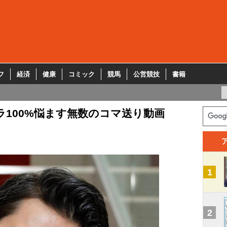
フ
経済
健康
コミック
競馬
公営競技
書籍
ラ100%悩ます無数のコマ送り動画
1
2