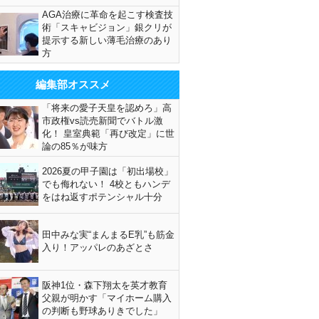
AGA治療に革命を起こす検査技
術「スキャビジョン」銀クリが
提示する新しい薄毛治療のあり
方
編集部オススメ
「将来の愛子天皇を認めろ」高
市政権vs読売新聞でバトル激
化！ 皇室典範「再び改定」に世
論の85％が味方
2026夏の甲子園は「初出場校」
でも侮れない！ 4校ともハンデ
をはね返すポテンシャル十分
田中みな実“まんまるE乳”も筋金
入り！アッパレのあざとさ
阪神1位・森下翔太を英才教育
父親が明かす「マイホーム購入
の判断も野球ありきでした」