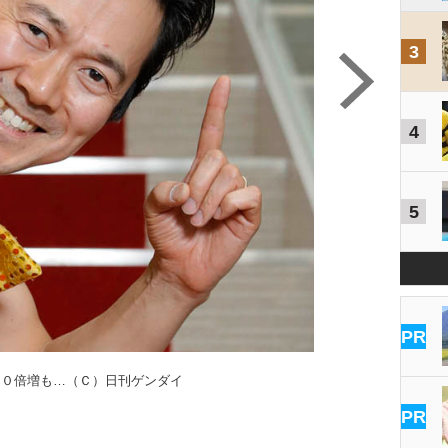
3
4
5
PR
００倍増も…（Ｃ）日刊ゲンダイ
PR