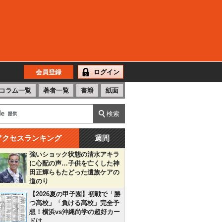
会員登録
ログイン
コラム一覧
著者一覧
書籍
紙面
アクセスランキング
週間
強いショック状態の清水アキラ
に心配の声…子供を亡くした神
田正輝らもたどった遺族ケアの
道のり
【2026夏の甲子園】初戦で「勝
つ高校」「負ける高校」完全予
想！横浜vs沖縄尚学の超好カー
ドは…