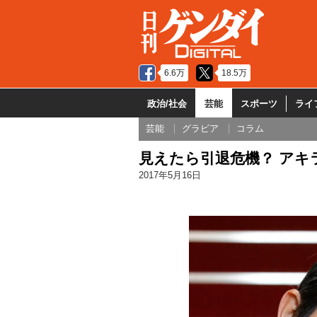
6.6万
18.5万
政治/社会
芸能
スポーツ
ライ
芸能
グラビア
コラム
見えたら引退危機？ アキ
2017年5月16日