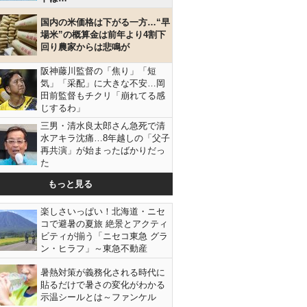
国内の米価格は下がる一方…“早
場米”の概算金は前年より4割下
回り農家からは悲鳴が
阪神藤川監督の「焦り」「短
気」「采配」に大きな不安…岡
田前監督もチクリ「崩れてる感
じするわ」
三男・清水良太郎さん急死で清
水アキラ沈痛…8年越しの「父子
再共演」が始まったばかりだっ
た
もっと見る
楽しさいっぱい！北海道・ニセ
コで避暑の夏旅 絶景とアクティ
ビティが揃う「ニセコ東急 グラ
ン・ヒラフ」～東急不動産
暑熱対策が義務化される時代に
貼るだけで暑さの変化がわかる
示温シールとは～ファンケル