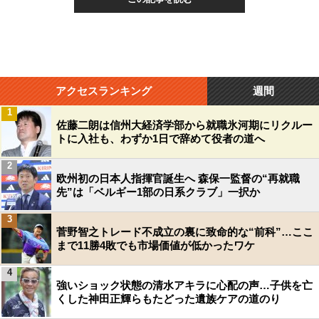
アクセスランキング
週間
1
佐藤二朗は信州大経済学部から就職氷河期にリクルー
トに入社も、わずか1日で辞めて役者の道へ
2
欧州初の日本人指揮官誕生へ 森保一監督の“再就職
先”は「ベルギー1部の日系クラブ」一択か
3
菅野智之トレード不成立の裏に致命的な“前科”…ここ
まで11勝4敗でも市場価値が低かったワケ
4
強いショック状態の清水アキラに心配の声…子供を亡
くした神田正輝らもたどった遺族ケアの道のり