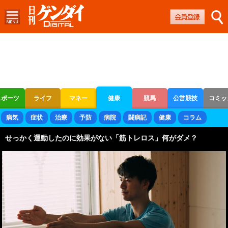
スポーツ
ライフ
マネー
健康
競馬
公営競技
コミッ
ボートレース
競輪
オートレース
病気
症状
治療
予防
病院
闘病記
健康
コラム
せっかく運動したのに効果がない「筋トレロス」何がダメ？