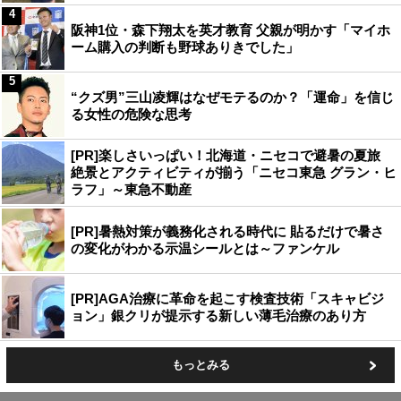
4
阪神1位・森下翔太を英才教育 父親が明かす「マイホ
ーム購入の判断も野球ありきでした」
5
“クズ男”三山凌輝はなぜモテるのか？「運命」を信じ
る女性の危険な思考
[PR]楽しさいっぱい！北海道・ニセコで避暑の夏旅
絶景とアクティビティが揃う「ニセコ東急 グラン・ヒ
ラフ」～東急不動産
[PR]暑熱対策が義務化される時代に 貼るだけで暑さ
の変化がわかる示温シールとは～ファンケル
[PR]AGA治療に革命を起こす検査技術「スキャビジ
ョン」銀クリが提示する新しい薄毛治療のあり方
もっとみる