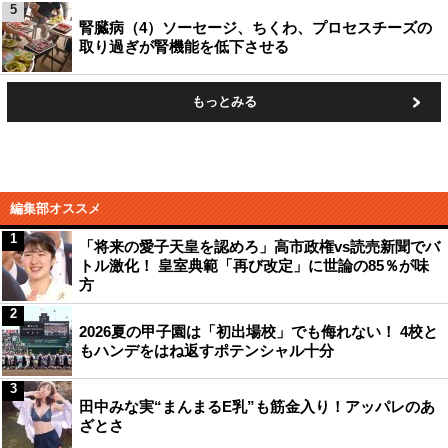
5
腎臓病（4）ソーセージ、ちくわ、プロセスチーズの
取り過ぎが腎機能を低下させる
もっとみる
編集部オススメ
1
「将来の愛子天皇を認めろ」高市政権vs読売新聞でバ
トル激化！ 皇室典範「再び改定」に世論の85％が味
方
2
2026夏の甲子園は「初出場校」でも侮れない！ 4校と
もハンデをはね返すポテンシャル十分
3
田中みな実“まんまるE乳”も筋金入り！アッパレのあ
ざとさ