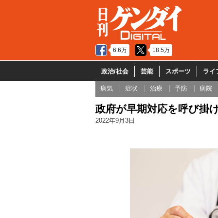
6.6万
18.5万
政治/社会
芸能
スポーツ
ライ
病気
症状
治療
予防
病院
政府が早期対応を呼び掛け
2022年9月3日