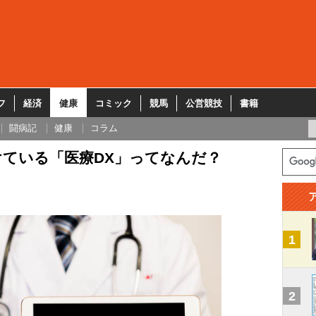
フ
経済
健康
コミック
競馬
公営競技
書籍
闘病記
健康
コラム
ている「医療DX」ってなんだ？
1
2