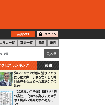
会員登録
ログイン
コラム一覧
著者一覧
書籍
紙面
アクセスランキング
週間
強いショック状態の清水アキラ
に心配の声…子供を亡くした神
田正輝らもたどった遺族ケアの
道のり
【2026夏の甲子園】初戦で「勝
つ高校」「負ける高校」完全予
想！横浜vs沖縄尚学の超好カー
ドは…