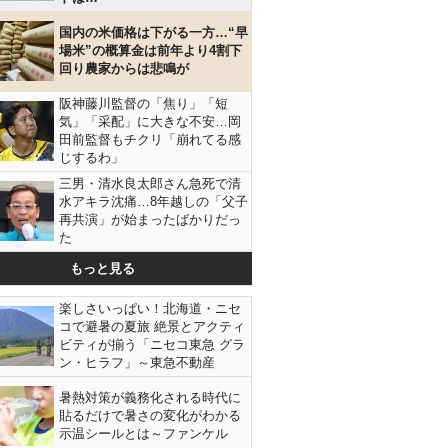
国内の米価格は下がる一方…“早
場米”の概算金は前年より4割下
回り農家からは悲鳴が
阪神藤川監督の「焦り」「短
気」「采配」に大きな不安…岡
田前監督もチクリ「崩れてる感
じするわ」
三男・清水良太郎さん急死で清
水アキラ沈痛…8年越しの「父子
再共演」が始まったばかりだっ
た
もっと見る
楽しさいっぱい！北海道・ニセ
コで避暑の夏旅 絶景とアクティ
ビティが揃う「ニセコ東急 グラ
ン・ヒラフ」～東急不動産
暑熱対策が義務化される時代に
貼るだけで暑さの変化がわかる
示温シールとは～ファンケル