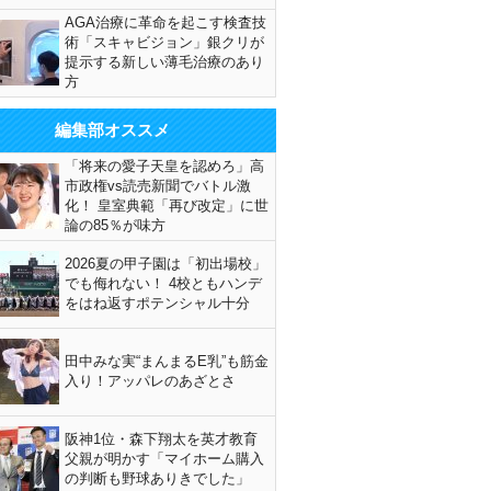
AGA治療に革命を起こす検査技
術「スキャビジョン」銀クリが
提示する新しい薄毛治療のあり
方
編集部オススメ
「将来の愛子天皇を認めろ」高
市政権vs読売新聞でバトル激
化！ 皇室典範「再び改定」に世
論の85％が味方
2026夏の甲子園は「初出場校」
でも侮れない！ 4校ともハンデ
をはね返すポテンシャル十分
田中みな実“まんまるE乳”も筋金
入り！アッパレのあざとさ
阪神1位・森下翔太を英才教育
父親が明かす「マイホーム購入
の判断も野球ありきでした」