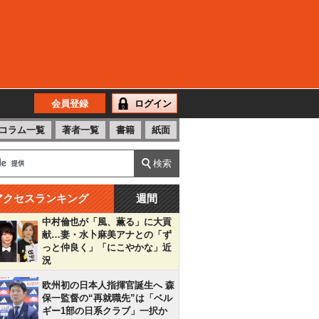
会員登録
ログイン
コラム一覧
著者一覧
書籍
紙面
アクセスランキング
週間
中村倫也が「風、薫る」に大貢
献…妻・水卜麻美アナとの「ず
っと仲良く」「にこやかな」近
況
欧州初の日本人指揮官誕生へ 森
保一監督の“再就職先”は「ベル
ギー1部の日系クラブ」一択か