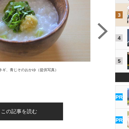
3
4
5
ネギ、青じそのおかゆ（提供写真）
PR
この記事を読む
PR