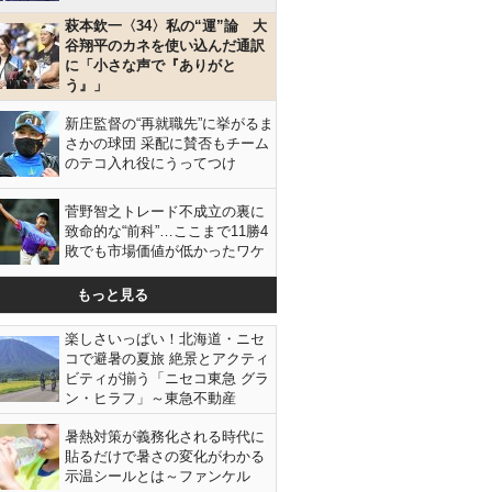
萩本欽一〈34〉私の“運”論 大
谷翔平のカネを使い込んだ通訳
に「小さな声で『ありがと
う』」
新庄監督の“再就職先”に挙がるま
さかの球団 采配に賛否もチーム
のテコ入れ役にうってつけ
菅野智之トレード不成立の裏に
致命的な“前科”…ここまで11勝4
敗でも市場価値が低かったワケ
もっと見る
楽しさいっぱい！北海道・ニセ
コで避暑の夏旅 絶景とアクティ
ビティが揃う「ニセコ東急 グラ
ン・ヒラフ」～東急不動産
暑熱対策が義務化される時代に
貼るだけで暑さの変化がわかる
示温シールとは～ファンケル