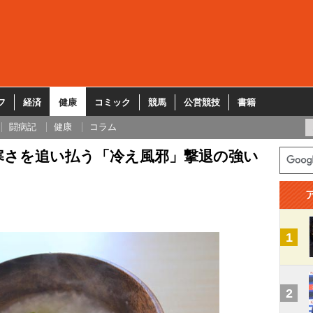
フ
経済
健康
コミック
競馬
公営競技
書籍
闘病記
健康
コラム
寒さを追い払う「冷え風邪」撃退の強い
1
2