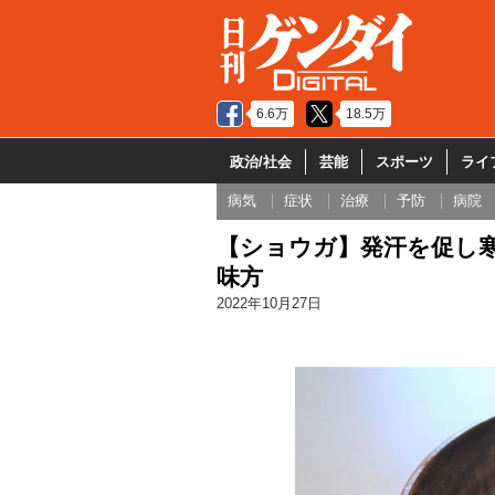
6.6万
18.5万
政治/社会
芸能
スポーツ
ライ
病気
症状
治療
予防
病院
【ショウガ】発汗を促し
味方
2022年10月27日