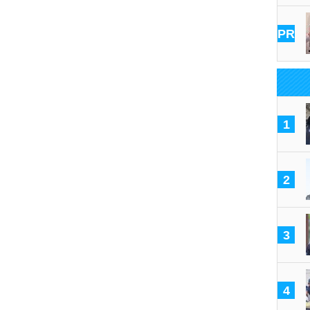
PR
1
2
3
4