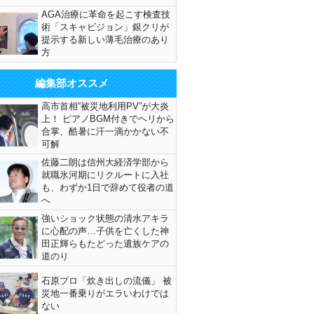
AGA治療に革命を起こす検査技
術「スキャビジョン」銀クリが
提示する新しい薄毛治療のあり
方
編集部オススメ
高市首相“被災地利用PV”が大炎
上！ ピアノBGM付きでヘリから
合掌、酷暑に汗一滴かかない不
可解
佐藤二朗は信州大経済学部から
就職氷河期にリクルートに入社
も、わずか1日で辞めて役者の道
へ
強いショック状態の清水アキラ
に心配の声…子供を亡くした神
田正輝らもたどった遺族ケアの
道のり
石原プロ「炊き出しの流儀」 被
災地一番乗りがエラいわけでは
ない