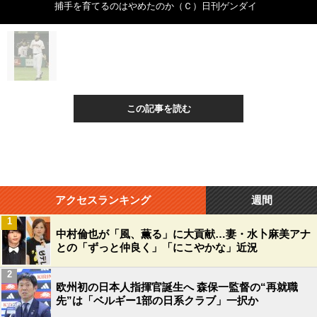
捕手を育てるのはやめたのか（Ｃ）日刊ゲンダイ
この記事を読む
アクセスランキング
週間
1
中村倫也が「風、薫る」に大貢献…妻・水卜麻美アナ
との「ずっと仲良く」「にこやかな」近況
2
欧州初の日本人指揮官誕生へ 森保一監督の“再就職
先”は「ベルギー1部の日系クラブ」一択か