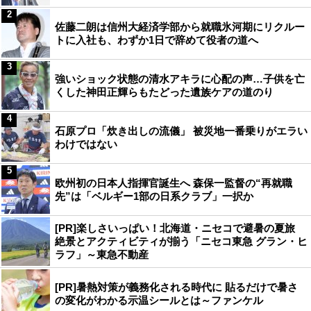
2
佐藤二朗は信州大経済学部から就職氷河期にリクルー
トに入社も、わずか1日で辞めて役者の道へ
3
強いショック状態の清水アキラに心配の声…子供を亡
くした神田正輝らもたどった遺族ケアの道のり
4
石原プロ「炊き出しの流儀」 被災地一番乗りがエラい
わけではない
5
欧州初の日本人指揮官誕生へ 森保一監督の“再就職
先”は「ベルギー1部の日系クラブ」一択か
[PR]楽しさいっぱい！北海道・ニセコで避暑の夏旅
絶景とアクティビティが揃う「ニセコ東急 グラン・ヒ
ラフ」～東急不動産
[PR]暑熱対策が義務化される時代に 貼るだけで暑さ
の変化がわかる示温シールとは～ファンケル