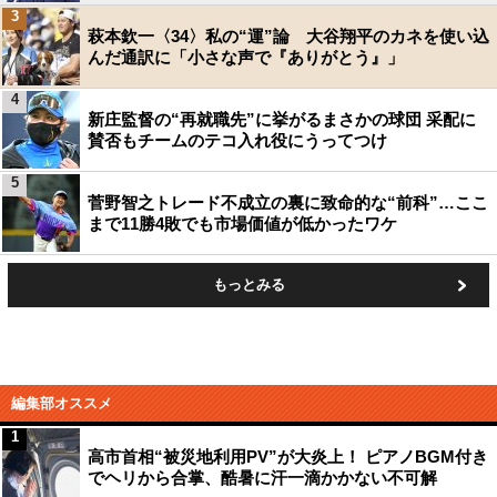
3
萩本欽一〈34〉私の“運”論 大谷翔平のカネを使い込
んだ通訳に「小さな声で『ありがとう』」
4
新庄監督の“再就職先”に挙がるまさかの球団 采配に
賛否もチームのテコ入れ役にうってつけ
5
菅野智之トレード不成立の裏に致命的な“前科”…ここ
まで11勝4敗でも市場価値が低かったワケ
もっとみる
編集部オススメ
1
高市首相“被災地利用PV”が大炎上！ ピアノBGM付き
でヘリから合掌、酷暑に汗一滴かかない不可解