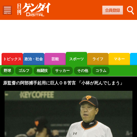
トピックス
政治・社会
芸能
スポーツ
ライフ
マネー
ボートレース
競輪
オートレース
野球
ゴルフ
格闘技
サッカー
その他
コラム
原監督の阿部捕手起用に巨人ＯＢ苦言 「小林が死んでしまう」