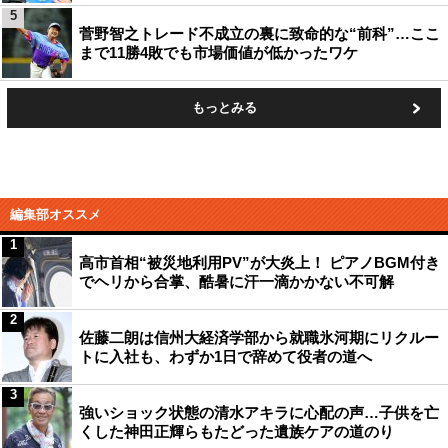
5
菅野智之トレード不成立の裏に致命的な“前科”…ここ
まで11勝4敗でも市場価値が低かったワケ
もっとみる
編集部オススメ
1
高市首相“被災地利用PV”が大炎上！ ピアノBGM付き
でヘリから合掌、酷暑に汗一滴かかない不可解
2
佐藤二朗は信州大経済学部から就職氷河期にリクルー
トに入社も、わずか1日で辞めて役者の道へ
3
強いショック状態の清水アキラに心配の声…子供を亡
くした神田正輝らもたどった遺族ケアの道のり