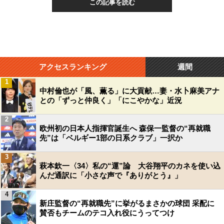
この記事を読む
アクセスランキング
週間
1
中村倫也が「風、薫る」に大貢献…妻・水卜麻美アナ
との「ずっと仲良く」「にこやかな」近況
2
欧州初の日本人指揮官誕生へ 森保一監督の“再就職
先”は「ベルギー1部の日系クラブ」一択か
3
萩本欽一〈34〉私の“運”論 大谷翔平のカネを使い込
んだ通訳に「小さな声で『ありがとう』」
4
新庄監督の“再就職先”に挙がるまさかの球団 采配に
賛否もチームのテコ入れ役にうってつけ