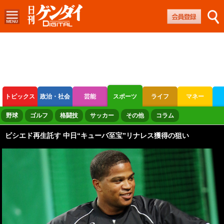
トピックス
政治・社会
芸能
スポーツ
ライフ
マネー
ボートレース
競輪
オートレース
野球
ゴルフ
格闘技
サッカー
その他
コラム
ビシエド再生託す 中日“キューバ至宝”リナレス獲得の狙い