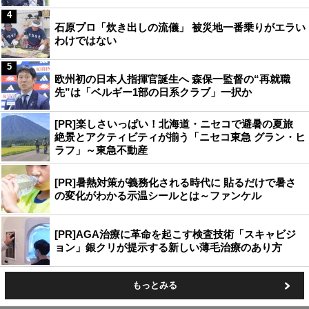
4
石原プロ「炊き出しの流儀」 被災地一番乗りがエラい
わけではない
5
欧州初の日本人指揮官誕生へ 森保一監督の“再就職
先”は「ベルギー1部の日系クラブ」一択か
[PR]楽しさいっぱい！北海道・ニセコで避暑の夏旅
絶景とアクティビティが揃う「ニセコ東急 グラン・ヒ
ラフ」～東急不動産
[PR]暑熱対策が義務化される時代に 貼るだけで暑さ
の変化がわかる示温シールとは～ファンケル
[PR]AGA治療に革命を起こす検査技術「スキャビジ
ョン」銀クリが提示する新しい薄毛治療のあり方
もっとみる