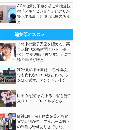
AGA治療に革命を起こす検査技
術「スキャビジョン」銀クリが
提示する新しい薄毛治療のあり
方
編集部オススメ
「将来の愛子天皇を認めろ」高
市政権vs読売新聞でバトル激
化！ 皇室典範「再び改定」に世
論の85％が味方
2026夏の甲子園は「初出場校」
でも侮れない！ 4校ともハンデ
をはね返すポテンシャル十分
田中みな実“まんまるE乳”も筋金
入り！アッパレのあざとさ
阪神1位・森下翔太を英才教育
父親が明かす「マイホーム購入
の判断も野球ありきでした」