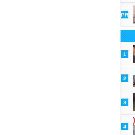
PR
1
2
3
4