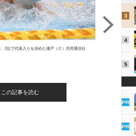
3
4
勝、2位で代表入りを決めた瀬戸（Ｃ）共同通信社
5
表彰台に立つ優勝し
この記事を読む
PR
PR