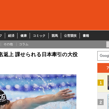
フ
経済
健康
コミック
競馬
公営競技
書籍
その他
コラム
名返上 課せられる日本牽引の大役
1
2