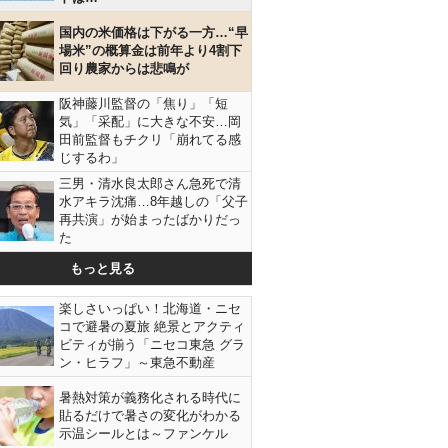
国内の米価格は下がる一方…“早
場米”の概算金は前年より4割下
回り農家からは悲鳴が
阪神藤川監督の「焦り」「短
気」「采配」に大きな不安…岡
田前監督もチクリ「崩れてる感
じするわ」
三男・清水良太郎さん急死で清
水アキラ沈痛…8年越しの「父子
再共演」が始まったばかりだっ
た
もっと見る
て笑顔の本多、2位の瀬戸（左）、右は3位の森本（Ｃ）共同通信
楽しさいっぱい！北海道・ニセ
社
コで避暑の夏旅 絶景とアクティ
ビティが揃う「ニセコ東急 グラ
ン・ヒラフ」～東急不動産
暑熱対策が義務化される時代に
貼るだけで暑さの変化がわかる
示温シールとは～ファンケル