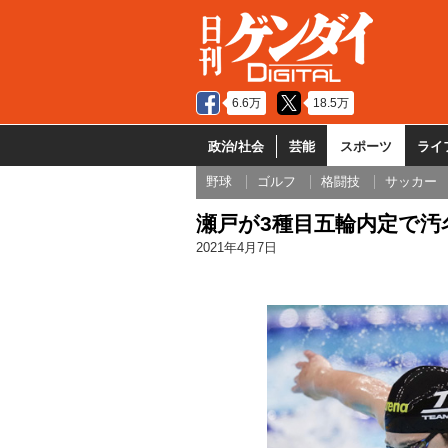
6.6万
18.5万
政治/社会
芸能
スポーツ
ライ
野球
ゴルフ
格闘技
サッカー
瀬戸が3種目五輪内定で汚
2021年4月7日