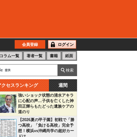
会員登録
ログイン
コラム一覧
著者一覧
書籍
紙面
アクセスランキング
週間
強いショック状態の清水アキラ
に心配の声…子供を亡くした神
田正輝らもたどった遺族ケアの
道のり
【2026夏の甲子園】初戦で「勝
つ高校」「負ける高校」完全予
想！横浜vs沖縄尚学の超好カー
ドは…