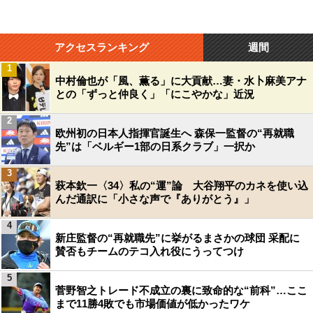
アクセスランキング
週間
1
中村倫也が「風、薫る」に大貢献…妻・水卜麻美アナ
との「ずっと仲良く」「にこやかな」近況
2
欧州初の日本人指揮官誕生へ 森保一監督の“再就職
先”は「ベルギー1部の日系クラブ」一択か
3
萩本欽一〈34〉私の“運”論 大谷翔平のカネを使い込
んだ通訳に「小さな声で『ありがとう』」
4
新庄監督の“再就職先”に挙がるまさかの球団 采配に
賛否もチームのテコ入れ役にうってつけ
5
菅野智之トレード不成立の裏に致命的な“前科”…ここ
まで11勝4敗でも市場価値が低かったワケ