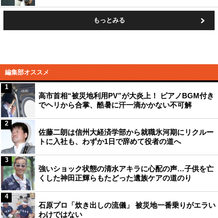
もっとみる
編集部オススメ
1
高市首相“被災地利用PV”が大炎上！ ピアノBGM付き
でヘリから合掌、酷暑に汗一滴かかない不可解
2
佐藤二朗は信州大経済学部から就職氷河期にリクルー
トに入社も、わずか1日で辞めて役者の道へ
3
強いショック状態の清水アキラに心配の声…子供を亡
くした神田正輝らもたどった遺族ケアの道のり
4
石原プロ「炊き出しの流儀」 被災地一番乗りがエラい
わけではない