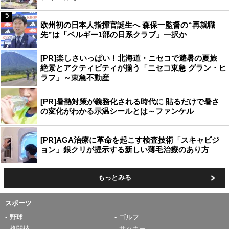
5
欧州初の日本人指揮官誕生へ 森保一監督の“再就職
先”は「ベルギー1部の日系クラブ」一択か
[PR]楽しさいっぱい！北海道・ニセコで避暑の夏旅
絶景とアクティビティが揃う「ニセコ東急 グラン・ヒ
ラフ」～東急不動産
[PR]暑熱対策が義務化される時代に 貼るだけで暑さ
の変化がわかる示温シールとは～ファンケル
[PR]AGA治療に革命を起こす検査技術「スキャビジ
ョン」銀クリが提示する新しい薄毛治療のあり方
もっとみる
スポーツ
野球
ゴルフ
格闘技
サッカー