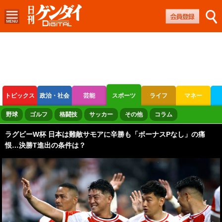
トピックス
政治・社会
芸能
スポーツ
ライフ
マネー
ボートレース
競輪
オートレース
野球
ゴルフ
格闘技
サッカー
その他
コラム
ラグビーW杯 日本は難敵サモアに辛勝も「ボーナスPなし」の痛
恨…決勝T進出の条件は？