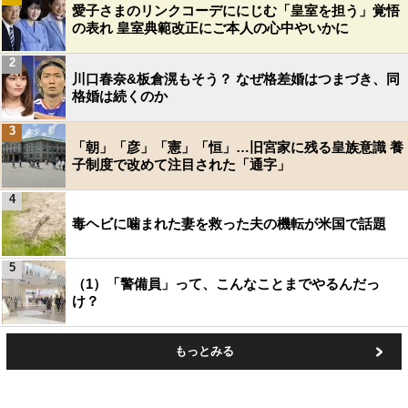
愛子さまのリンクコーデににじむ「皇室を担う」覚悟
の表れ 皇室典範改正にご本人の心中やいかに
2
川口春奈&板倉滉もそう？ なぜ格差婚はつまづき、同
格婚は続くのか
3
「朝」「彦」「憲」「恒」…旧宮家に残る皇族意識 養
子制度で改めて注目された「通字」
4
毒ヘビに噛まれた妻を救った夫の機転が米国で話題
5
（1）「警備員」って、こんなことまでやるんだっ
け？
もっとみる