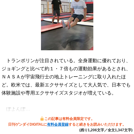
トランポリンが注目されている。全身運動に優れており、
ジョギングと比べて約１・７倍もの運動効果があるとされ、
ＮＡＳＡが宇宙飛行士の地上トレーニングに取り入れたほ
ど。欧米では、最新エクササイズとして大人気で、日本でも
体験施設や専用エクササイズスタジオが増えている。
ぽよんぽ…
この記事は有料会員限定です。
日刊ゲンダイDIGITALに
有料会員登録
すると続きをお読みいただけます。
(残り1,206文字／全文1,347文字)