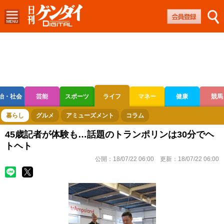
治・社会
芸能
スポーツ
ライフ
マネー
健康
競馬
ボートレース
競輪
オートレース
暮らし
グルメ
アミューズメント
コラム
45歳記者が体験も…話題のトランポリンは30分でヘ
トヘト
公開：
18/07/22 06:00
更新：
18/07/22 06:00