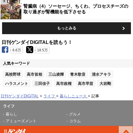
5
腎臓病（4）ソーセージ、ちくわ、プロセスチーズの
取り過ぎが腎機能を低下させる
もっとみる
日刊ゲンダイDIGITALを読もう！
6.6万
18.5万
人気キーワード
高校野球
高市首相
三山凌輝
青木歌音
清水アキラ
ハラスメント
三田佳子
高市政権
高市早苗
大岩剛
日刊ゲンダイDIGITAL
ライフ
暮らしニュース
記事
ライフ
暮らし
グルメ
アミューズメント
コラム