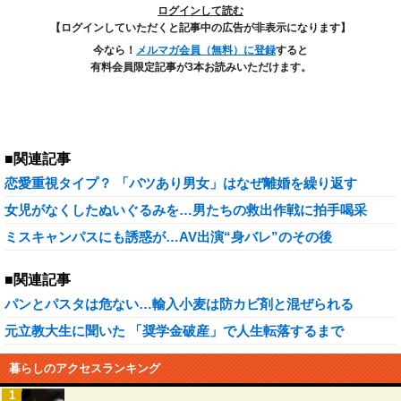
ログインして読む
【ログインしていただくと記事中の広告が非表示になります】
今なら！
メルマガ会員（無料）に登録
すると
有料会員限定記事が3本お読みいただけます。
■関連記事
恋愛重視タイプ？ 「バツあり男女」はなぜ離婚を繰り返す
女児がなくしたぬいぐるみを…男たちの救出作戦に拍手喝采
ミスキャンパスにも誘惑が…AV出演“身バレ”のその後
■関連記事
パンとパスタは危ない…輸入小麦は防カビ剤と混ぜられる
元立教大生に聞いた 「奨学金破産」で人生転落するまで
暮らしのアクセスランキング
1