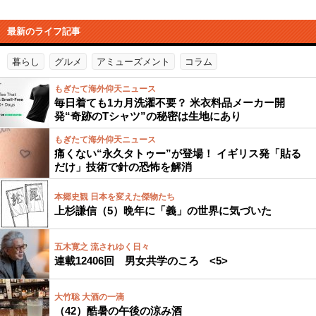
最新のライフ記事
暮らし
グルメ
アミューズメント
コラム
もぎたて海外仰天ニュース
毎日着ても1カ月洗濯不要？ 米衣料品メーカー開
発“奇跡のTシャツ”の秘密は生地にあり
もぎたて海外仰天ニュース
痛くない“永久タトゥー”が登場！ イギリス発「貼る
だけ」技術で針の恐怖を解消
本郷史観 日本を変えた傑物たち
上杉謙信（5）晩年に「義」の世界に気づいた
五木寛之 流されゆく日々
連載12406回 男女共学のころ <5>
大竹聡 大酒の一滴
（42）酷暑の午後の涼み酒