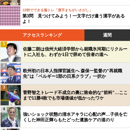
10秒でできる脳トレ「漢字まちがいさがし」
第3問 見つけてみよう！一文字だけ違う漢字がある
よ！
アクセスランキング
週間
1
佐藤二朗は信州大経済学部から就職氷河期にリクルー
トに入社も、わずか1日で辞めて役者の道へ
2
欧州初の日本人指揮官誕生へ 森保一監督の“再就職
先”は「ベルギー1部の日系クラブ」一択か
3
菅野智之トレード不成立の裏に致命的な“前科”…ここ
まで11勝4敗でも市場価値が低かったワケ
4
強いショック状態の清水アキラに心配の声…子供を亡
くした神田正輝らもたどった遺族ケアの道のり