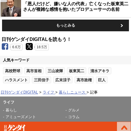
「恩人だけど、嫌いな人の代表」亡くなった板東英二
さんが複雑な感情を抱いたプロデューサーの名前
もっとみる
日刊ゲンダイDIGITALを読もう！
6.6万
18.5万
人気キーワード
高校野球
高市首相
三山凌輝
板東英二
清水アキラ
ハラスメント
三田佳子
広末涼子
高市政権
巨人
日刊ゲンダイDIGITAL
ライフ
暮らしニュース
記事
ライフ
暮らし
グルメ
アミューズメント
コラム