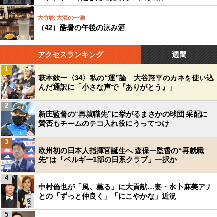
大竹聡 大酒の一滴
（42）酷暑の午後の涼み酒
アクセスランキング
週間
1
萩本欽一〈34〉私の“運”論 大谷翔平のカネを使い込
んだ通訳に「小さな声で『ありがとう』」
2
新庄監督の“再就職先”に挙がるまさかの球団 采配に
賛否もチームのテコ入れ役にうってつけ
3
欧州初の日本人指揮官誕生へ 森保一監督の“再就職
先”は「ベルギー1部の日系クラブ」一択か
4
中村倫也が「風、薫る」に大貢献…妻・水卜麻美アナ
との「ずっと仲良く」「にこやかな」近況
5