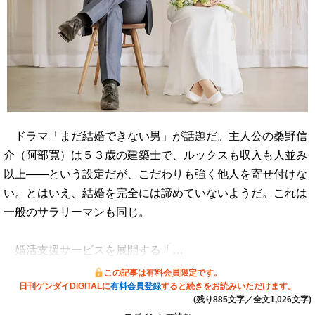
ドラマ「まだ結婚できない男」が話題だ。主人公の桑野信
介（阿部寛）は５３歳の建築士で、ルックスも収入も人並み
以上――という設定だが、こだわりも強く他人を寄せ付けな
い。とはいえ、結婚を完全には諦めていないようだ。これは
一般のサラリーマンも同じ。
婚活支援サービスを展開する「…
この記事は有料会員限定です。
日刊ゲンダイDIGITALに
有料会員登録
すると続きをお読みいただけます。
(残り885文字／全文1,026文字)