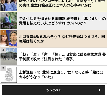
愛子さまのリンクコーデににじむ「皇室を担う」覚悟
の表れ 皇室典範改正にご本人の心中やいかに
2
年金生活者を悩ませる墓問題 維持費も「墓じまい」の
費用も払えない人はどうすればいいのか？
3
川口春奈&板倉滉もそう？ なぜ格差婚はつまづき、同
格婚は続くのか
4
「朝」「彦」「憲」「恒」…旧宮家に残る皇族意識 養
子制度で改めて注目された「通字」
5
上杉謙信（4）北陸に進出し、亡くなった時「蔵には
カネがうなっていた」
もっとみる