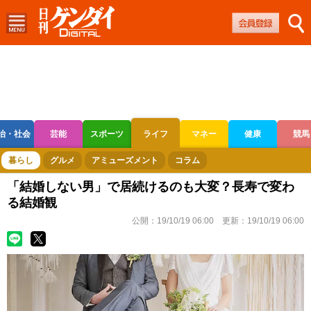
治・社会
芸能
スポーツ
ライフ
マネー
健康
競馬
ボートレース
競輪
オートレース
暮らし
グルメ
アミューズメント
コラム
「結婚しない男」で居続けるのも大変？長寿で変わ
る結婚観
公開：
19/10/19 06:00
更新：
19/10/19 06:00