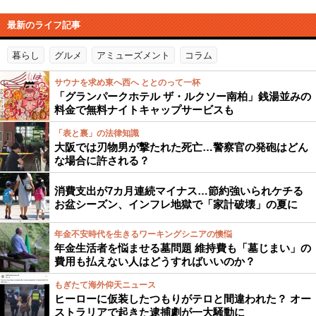
最新のライフ記事
暮らし
グルメ
アミューズメント
コラム
サウナを求め東へ西へ ととのって一杯
「グランパークホテル ザ・ルクソー南柏」銭湯並みの
料金で無料ナイトキャップサービスも
「表と裏」の法律知識
大阪では刃物男が撃たれた死亡…警察官の発砲はどん
な場合に許される？
消費支出が7カ月連続マイナス…節約強いられケチる
お盆シーズン、インフレ地獄で「家計破壊」の夏に
年金不安時代を生きるワーキングシニアの懊悩
年金生活者を悩ませる墓問題 維持費も「墓じまい」の
費用も払えない人はどうすればいいのか？
もぎたて海外仰天ニュース
ヒーローに仮装したつもりがテロと間違われた？ オー
ストラリアで起きた逮捕劇が一大騒動に