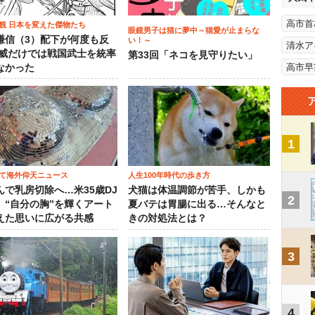
高市首
観 日本を変えた傑物たち
眼鏡男子は猫に夢中～猫愛が止まらな
謙信（3）配下が何度も反
い！～
清水ア
権威だけでは戦国武士を統率
第33回「ネコを見守りたい」
高市早
なかった
1
て海外仰天ニュース
人生100年時代の歩き方
んで乳房切除へ…米35歳DJ
犬猫は体温調節が苦手、しかも
2
、“自分の胸”を輝くアート
夏バテは胃腸に出る…そんなと
えた思いに広がる共感
きの対処法とは？
3
4