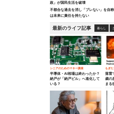
政」が国民生活を破壊
不都合な過去を消し「ブレない」を自称
は未来に責任を持たない
最新のライフ記事
暮らし
シニアのためのマネー講座
もぎた
半導体・AI相場は終わったか？
落雷
納戸が「納戸ビル」へ進化して
歳の
いる？
まる