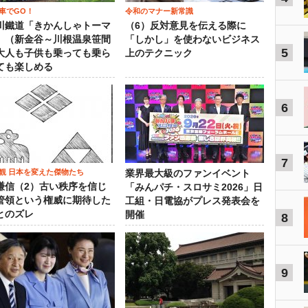
車でGO！
令和のマナー新常識
川鐵道「きかんしゃトーマ
（6）反対意見を伝える際に
」（新金谷～川根温泉笹間
「しかし」を使わないビジネス
5
大人も子供も乗っても乗ら
上のテクニック
ても楽しめる
6
7
観 日本を変えた傑物たち
業界最大級のファンイベント
謙信（2）古い秩序を信じ
「みんパチ・スロサミ2026」日
管領という権威に期待した
工組・日電協がプレス発表会を
とのズレ
開催
8
9