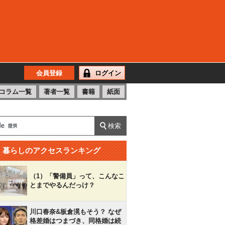
会員登録
ログイン
コラム一覧
著者一覧
書籍
紙面
暮らしのアクセスランキング
（1）「警備員」って、こんなこ
とまでやるんだっけ？
川口春奈&板倉滉もそう？ なぜ
格差婚はつまづき、同格婚は続