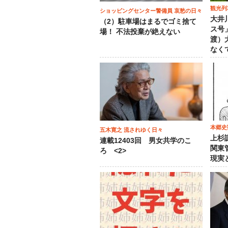
観光列
ショッピングセンター警備員 哀愁の日々
大井
（2）駐車場はまるでゴミ捨て
ス号
場！ 不法投棄が絶えない
渡）
なく
本郷史
五木寛之 流されゆく日々
上杉
連載12403回 男女共学のこ
関東
ろ <2>
現実