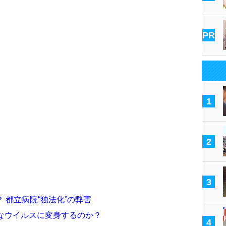
PR
1
2
3
 都立病院“独法化”の弊害
なウイルスに変身するのか？
4