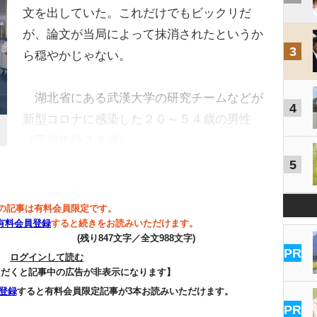
文を出していた。これだけでもビックリだ
が、論文が当局によって抹消されたというか
3
ら穏やかじゃない。
湖北省にある武漢大学の研究チームなどが
4
新型コロナに感染した２０～５４歳の男性
（平均年齢３８歳）…
5
の記事は有料会員限定です。
有料会員登録
すると続きをお読みいただけます。
(残り847文字／全文988文字)
PR
ログインして読む
ただくと記事中の広告が非表示になります】
登録
すると有料会員限定記事が3本お読みいただけます。
PR