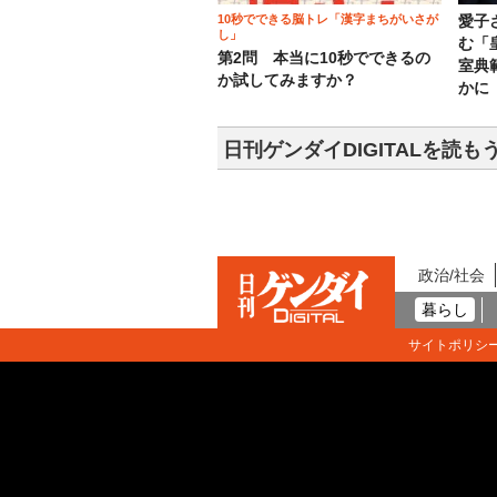
10秒でできる脳トレ「漢字まちがいさが
愛子
し」
む「
第2問 本当に10秒でできるの
室典
か試してみますか？
かに
日刊ゲンダイDIGITALを読も
政治/社会
暮らし
サイトポリシ