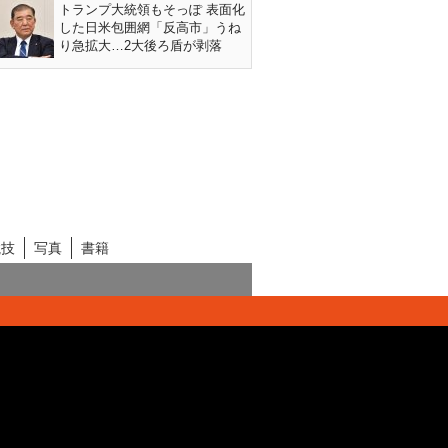
トランプ大統領もそっぽ 表面化
した日米包囲網「反高市」うね
り急拡大…2大後ろ盾が剥落
競技
写真
書籍