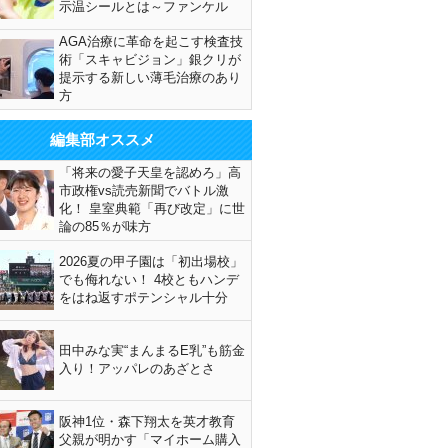
示温シールとは～ファンケル
AGA治療に革命を起こす検査技
術「スキャビジョン」銀クリが
提示する新しい薄毛治療のあり
方
編集部オススメ
「将来の愛子天皇を認めろ」高
市政権vs読売新聞でバトル激
化！ 皇室典範「再び改定」に世
論の85％が味方
2026夏の甲子園は「初出場校」
でも侮れない！ 4校ともハンデ
をはね返すポテンシャル十分
田中みな実“まんまるE乳”も筋金
入り！アッパレのあざとさ
阪神1位・森下翔太を英才教育
父親が明かす「マイホーム購入