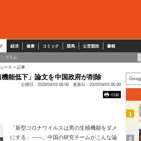
フ
経済
健康
コミック
競馬
公営競技
書籍
コラム
ュース
記事
殖機能低下」論文を中国政府が削除
公開日：
2020/04/03 06:00
更新日：
2020/04/03 06:00
印刷
1
「新型コロナウイルスは男の生殖機能をダメ
にする」――。中国の研究チームがこんな論
2