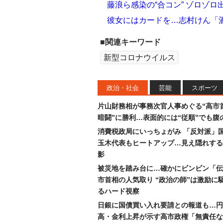
藤浪ら感染の“合コン” ゾロゾロ
彼女にはカードを…志村けん「酒
■関連キーワード
新型コロナウイルス
政治・社会
芸能
スポーツ
片山財務相が事務次官人事めぐる“高市
暗闘”に勝利…表面的には“従順”でも腹
消費税政局にいっちょがみ 「反対派」
玉木代表もヒートアップ…見え隠れする
影
被災地を踏み台に…確かにビンビン「伝
市首相の人気取り “政治の師”は激励に
るハード視察
日銀に国債買い入れ要請との報道も…円
高・金利上昇が示す高市政権「無責任な