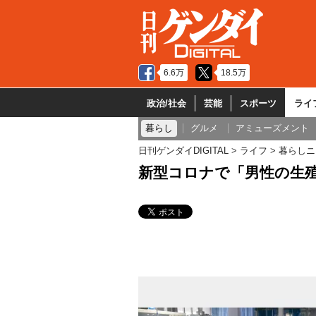
6.6万
18.5万
政治/社会
芸能
スポーツ
ライ
暮らし
グルメ
アミューズメント
日刊ゲンダイDIGITAL
ライフ
暮らしニ
新型コロナで「男性の生