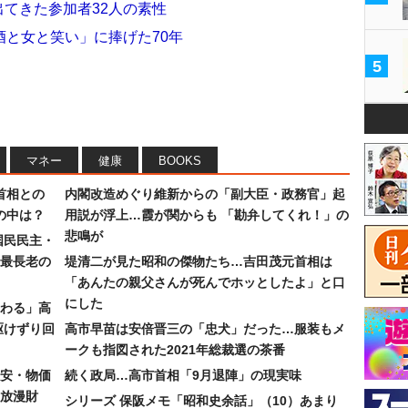
出てきた参加者32人の素性
と女と笑い」に捧げた70年
5
マネー
健康
BOOKS
首相との
内閣改造めぐり維新からの「副大臣・政務官」起
の中は？
用説が浮上…霞が関からも 「勘弁してくれ！」の
悲鳴が
国民民主・
最長老の
堤清二が見た昭和の傑物たち…吉田茂元首相は
「あんたの親父さんが死んでホッとしたよ」と口
にした
わる」高
駆けずり回
高市早苗は安倍晋三の「忠犬」だった…服装もメ
ークも指図された2021年総裁選の茶番
安・物価
続く政局…高市首相「9月退陣」の現実味
放漫財
シリーズ 保阪メモ「昭和史余話」（10）あまり