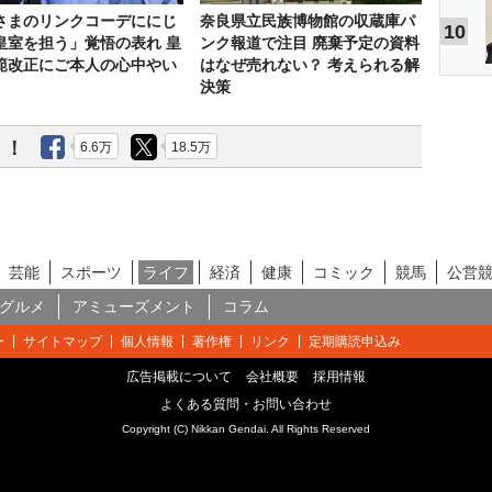
さまのリンクコーデににじ
奈良県立民族博物館の収蔵庫パ
10
皇室を担う」覚悟の表れ 皇
ンク報道で注目 廃棄予定の資料
範改正にご本人の心中やい
はなぜ売れない？ 考えられる解
決策
う！
6.6万
18.5万
芸能
スポーツ
ライフ
経済
健康
コミック
競馬
公営
グルメ
アミューズメント
コラム
ー
サイトマップ
個人情報
著作権
リンク
定期購読申込み
広告掲載について
会社概要
採用情報
よくある質問・お問い合わせ
Copyright (C) Nikkan Gendai. All Rights Reserved