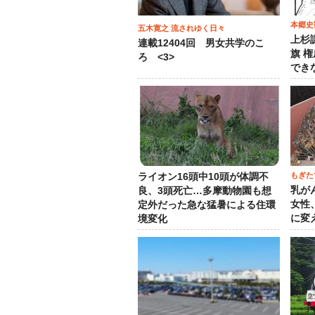
本郷史
五木寛之 流されゆく日々
上杉
連載12404回 男女共学のこ
旗 
ろ <3>
でき
もぎた
ライオン16頭中10頭が体調不
乳が
良、3頭死亡…多摩動物園も想
女性
定外だった急な猛暑による住環
に変
境変化