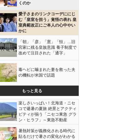
くのか
愛子さまのリンクコーデににじ
む「皇室を担う」覚悟の表れ 皇
室典範改正にご本人の心中やい
かに
「朝」「彦」「憲」「恒」…旧
宮家に残る皇族意識 養子制度で
改めて注目された「通字」
毒ヘビに噛まれた妻を救った夫
の機転が米国で話題
もっと見る
楽しさいっぱい！北海道・ニセ
コで避暑の夏旅 絶景とアクティ
ビティが揃う「ニセコ東急 グラ
ン・ヒラフ」～東急不動産
暑熱対策が義務化される時代に
貼るだけで暑さの変化がわかる