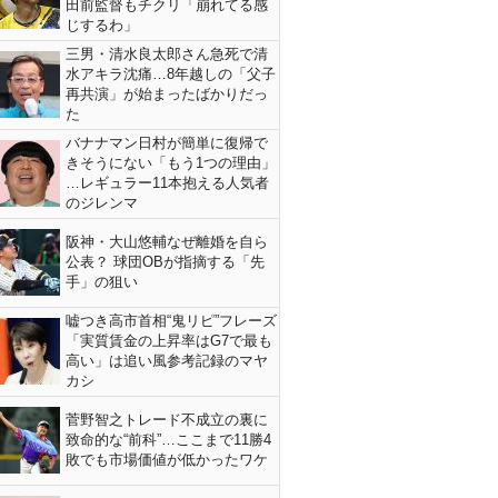
田前監督もチクリ「崩れてる感
じするわ」
三男・清水良太郎さん急死で清
水アキラ沈痛…8年越しの「父子
再共演」が始まったばかりだっ
た
バナナマン日村が簡単に復帰で
きそうにない「もう1つの理由」
…レギュラー11本抱える人気者
のジレンマ
阪神・大山悠輔なぜ離婚を自ら
公表？ 球団OBが指摘する「先
手」の狙い
嘘つき高市首相“鬼リピ”フレーズ
「実質賃金の上昇率はG7で最も
高い」は追い風参考記録のマヤ
カシ
菅野智之トレード不成立の裏に
致命的な“前科”…ここまで11勝4
敗でも市場価値が低かったワケ