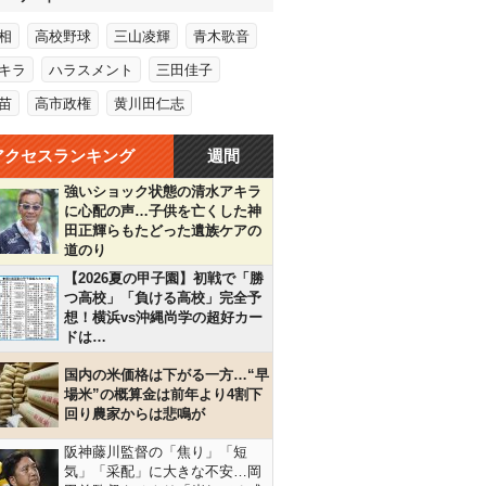
相
高校野球
三山凌輝
青木歌音
キラ
ハラスメント
三田佳子
苗
高市政権
黄川田仁志
アクセスランキング
週間
強いショック状態の清水アキラ
に心配の声…子供を亡くした神
田正輝らもたどった遺族ケアの
道のり
【2026夏の甲子園】初戦で「勝
つ高校」「負ける高校」完全予
想！横浜vs沖縄尚学の超好カー
ドは…
国内の米価格は下がる一方…“早
場米”の概算金は前年より4割下
回り農家からは悲鳴が
阪神藤川監督の「焦り」「短
気」「采配」に大きな不安…岡