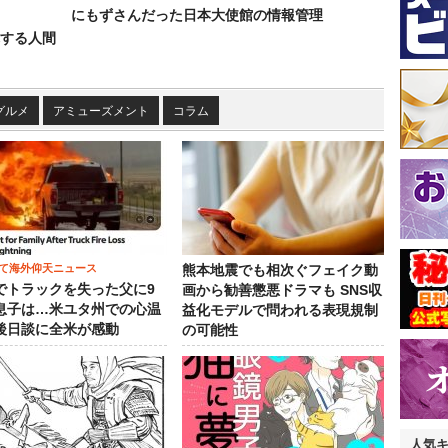
にもずさんだった日本大使館の情報管理
する人間
グルメ
アミューズメント
コラム
て海外仰天ニュース
熊本地震でも相次ぐフェイク動
でトラックを失った父に9
画から勧善懲悪ドラマも SNS収
息子は…米ユタ州での心温
益化モデルで問われる表現規制
後日談に全米が感動
の可能性
人気