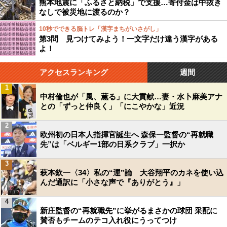
熊本地震に「ふるさと納税」で支援…寄付金は中抜き
なしで被災地に渡るのか？
10秒でできる脳トレ「漢字まちがいさがし」
第3問 見つけてみよう！一文字だけ違う漢字がある
よ！
アクセスランキング
週間
1
中村倫也が「風、薫る」に大貢献…妻・水卜麻美アナ
との「ずっと仲良く」「にこやかな」近況
2
欧州初の日本人指揮官誕生へ 森保一監督の“再就職
先”は「ベルギー1部の日系クラブ」一択か
3
萩本欽一〈34〉私の“運”論 大谷翔平のカネを使い込
んだ通訳に「小さな声で『ありがとう』」
4
新庄監督の“再就職先”に挙がるまさかの球団 采配に
賛否もチームのテコ入れ役にうってつけ