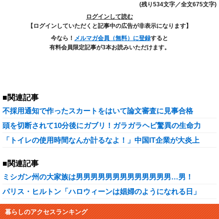
(残り534文字／全文675文字)
ログインして読む
【ログインしていただくと記事中の広告が非表示になります】
今なら！
メルマガ会員（無料）に登録
すると
有料会員限定記事が3本お読みいただけます。
■関連記事
不採用通知で作ったスカートをはいて論文審査に見事合格
頭を切断されて10分後にガブリ！ガラガラヘビ驚異の生命力
「トイレの使用時間なんか計るなよ！」中国IT企業が大炎上
■関連記事
ミシガン州の大家族は男男男男男男男男男男男男男…男！
パリス・ヒルトン「ハロウィーンは娼婦のようになれる日」
暮らしのアクセスランキング