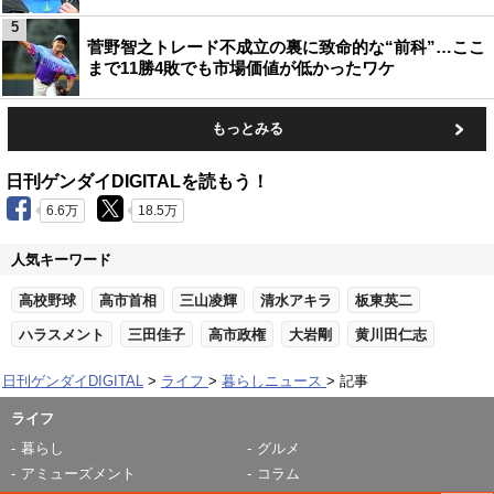
5
菅野智之トレード不成立の裏に致命的な“前科”…ここ
まで11勝4敗でも市場価値が低かったワケ
もっとみる
日刊ゲンダイDIGITALを読もう！
6.6万
18.5万
人気キーワード
高校野球
高市首相
三山凌輝
清水アキラ
板東英二
ハラスメント
三田佳子
高市政権
大岩剛
黄川田仁志
日刊ゲンダイDIGITAL
ライフ
暮らしニュース
記事
ライフ
暮らし
グルメ
アミューズメント
コラム