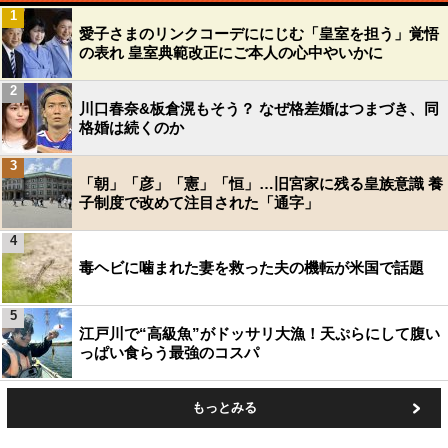
1
愛子さまのリンクコーデににじむ「皇室を担う」覚悟
の表れ 皇室典範改正にご本人の心中やいかに
2
川口春奈&板倉滉もそう？ なぜ格差婚はつまづき、同
格婚は続くのか
3
「朝」「彦」「憲」「恒」…旧宮家に残る皇族意識 養
子制度で改めて注目された「通字」
4
毒ヘビに噛まれた妻を救った夫の機転が米国で話題
5
江戸川で“高級魚”がドッサリ大漁！天ぷらにして腹い
っぱい食らう最強のコスパ
もっとみる