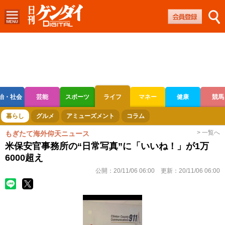
治・社会
芸能
スポーツ
ライフ
マネー
健康
競馬
ボートレース
競輪
オートレース
暮らし
グルメ
アミューズメント
コラム
> 一覧へ
もぎたて海外仰天ニュース
米保安官事務所の“日常写真”に「いいね！」が1万
6000超え
公開：
20/11/06 06:00
更新：
20/11/06 06:00