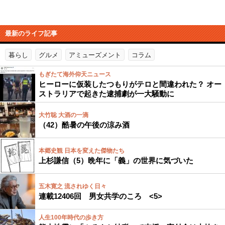
最新のライフ記事
暮らし
グルメ
アミューズメント
コラム
もぎたて海外仰天ニュース
ヒーローに仮装したつもりがテロと間違われた？ オー
ストラリアで起きた逮捕劇が一大騒動に
大竹聡 大酒の一滴
（42）酷暑の午後の涼み酒
本郷史観 日本を変えた傑物たち
上杉謙信（5）晩年に「義」の世界に気づいた
五木寛之 流されゆく日々
連載12406回 男女共学のころ <5>
人生100年時代の歩き方