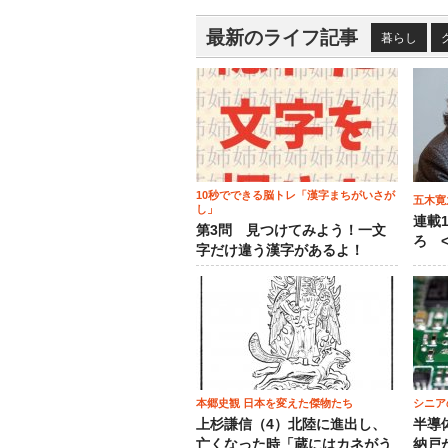
最新のライフ記事
暮らし
10秒でできる脳トレ「漢字まちがいさが
五木寛
し」
連載
第3問 見つけてみよう！一文
ろ <
字だけ違う漢字があるよ！
本郷史観 日本を変えた傑物たち
シニア
上杉謙信（4）北陸に進出し、
半導
亡くなった時「蔵にはカネがう
納戸