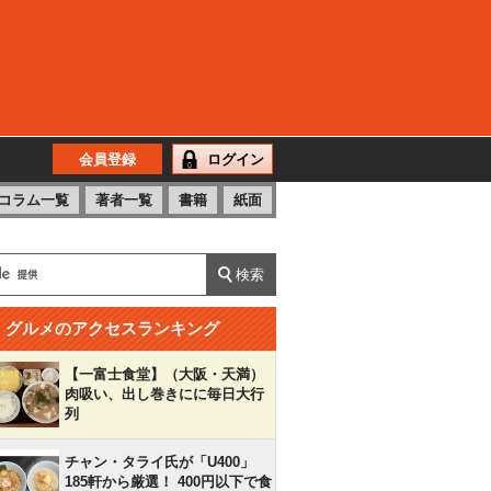
会員登録
ログイン
コラム一覧
著者一覧
書籍
紙面
グルメのアクセスランキング
【一富士食堂】（大阪・天満）
肉吸い、出し巻きにに毎日大行
列
チャン・タライ氏が「U400」
185軒から厳選！ 400円以下で食