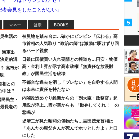
ーイーツはドリンクのナゼ？
記者会見をしたことがない」
5
マネー
健康
BOOKS
災生活の
被災地を踏み台に…確かにビンビン「伝わる」高
市首相の人気取り “政治の師”は激励に駆けずり回
るハード視察
）海軍出
決定的溝
日銀に国債買い入れ要請との報道も…円安・物価
高・金利上昇が示す高市政権「無責任な放漫財
？ 高市が
政」が国民生活を破壊
味
不都合な過去を消し「ブレない」を自称する人間
首相との
は未来に責任を持たない
の中は？
内閣改造めぐり維新からの「副大臣・政務官」起
国民民主・
用説が浮上…霞が関からも 「勘弁してくれ！」の
最長老の
悲鳴が
堤清二が見た昭和の傑物たち…吉田茂元首相は
「あんたの親父さんが死んでホッとしたよ」と口
にした