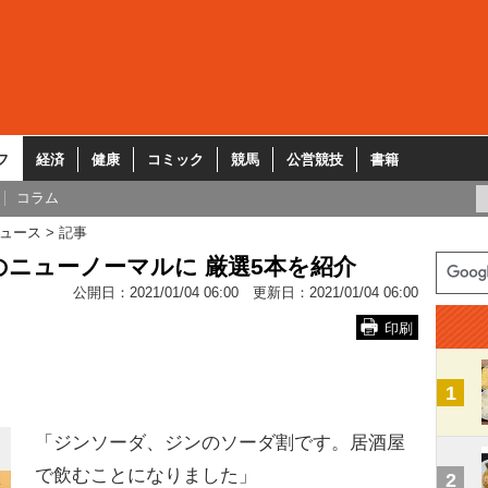
フ
経済
健康
コミック
競馬
公営競技
書籍
コラム
ュース
記事
ニューノーマルに 厳選5本を紹介
公開日：
2021/01/04 06:00
更新日：
2021/01/04 06:00
印刷
1
「ジンソーダ、ジンのソーダ割です。居酒屋
で飲むことになりました」
2