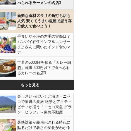
べられるラーメンの名店3
新鮮な食材ズラリの角打ち店も
人気 安くてうまい魚屋で思う存
分飲んで食べよう！
手食いや不浄の左手の実際は？
ムンバイ在住インフルエンサー
まよさんに聞いたインド食のマ
ナー
世界の5000軒を知る「カレー細
胞」厳選 400円以下で食べられ
るカレーの名店3
もっと見る
楽しさいっぱい！北海道・ニセ
コで避暑の夏旅 絶景とアクティ
ビティが揃う「ニセコ東急 グラ
ン・ヒラフ」～東急不動産
暑熱対策が義務化される時代に
貼るだけで暑さの変化がわかる