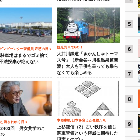
5
観光列車でGO！
6
ピングセンター警備員 哀愁の日々
大井川鐵道「きかんしゃトーマ
）駐車場はまるでゴミ捨て
ス号」（新金谷～川根温泉笹間
 不法投棄が絶えない
渡）大人も子供も乗っても乗ら
なくても楽しめる
7
8
本郷史観 日本を変えた傑物たち
之 流されゆく日々
9
上杉謙信（2）古い秩序を信じ
12403回 男女共学のこ
関東管領という権威に期待した
2>
現実とのズレ