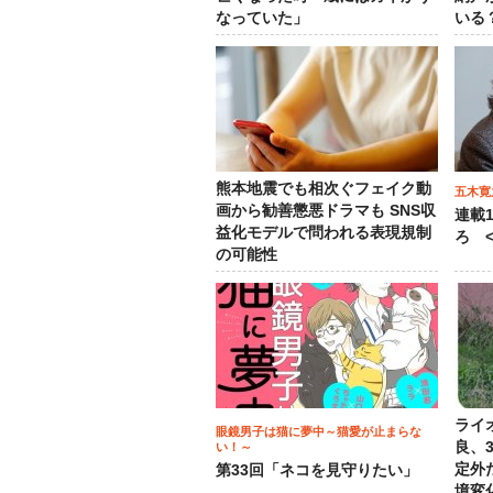
なっていた」
いる
熊本地震でも相次ぐフェイク動
五木寛
画から勧善懲悪ドラマも SNS収
連載
益化モデルで問われる表現規制
ろ <
の可能性
ライ
眼鏡男子は猫に夢中～猫愛が止まらな
良、
い！～
定外
第33回「ネコを見守りたい」
境変