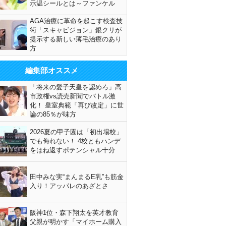
示温シールとは～ファンケル
AGA治療に革命を起こす検査技
術「スキャビジョン」銀クリが
提示する新しい薄毛治療のあり
方
編集部オススメ
「将来の愛子天皇を認めろ」高
市政権vs読売新聞でバトル激
化！ 皇室典範「再び改定」に世
論の85％が味方
2026夏の甲子園は「初出場校」
でも侮れない！ 4校ともハンデ
をはね返すポテンシャル十分
田中みな実“まんまるE乳”も筋金
入り！アッパレのあざとさ
阪神1位・森下翔太を英才教育
父親が明かす「マイホーム購入