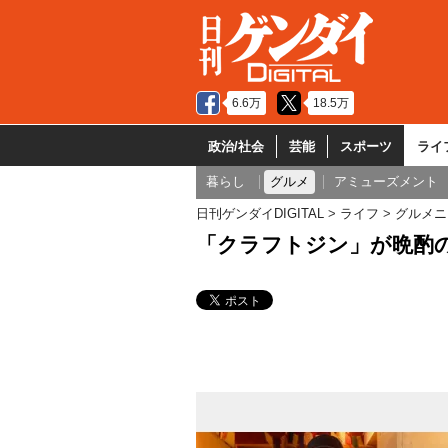
6.6万
18.5万
政治/社会
芸能
スポーツ
ライ
暮らし
グルメ
アミューズメント
日刊ゲンダイDIGITAL
ライフ
グルメニ
「クラフトジン」が晩酌の