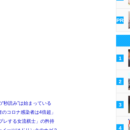
PR
1
2
“秒読み”は始まっている
3
者のコロナ感染者は4倍超」
スプレする女流棋士」の矜持
4