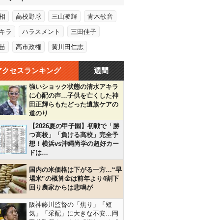
相
高校野球
三山凌輝
青木歌音
キラ
ハラスメント
三田佳子
苗
高市政権
黄川田仁志
アクセスランキング
週間
強いショック状態の清水アキラ
に心配の声…子供を亡くした神
田正輝らもたどった遺族ケアの
道のり
【2026夏の甲子園】初戦で「勝
つ高校」「負ける高校」完全予
想！横浜vs沖縄尚学の超好カー
ドは…
国内の米価格は下がる一方…“早
場米”の概算金は前年より4割下
回り農家からは悲鳴が
阪神藤川監督の「焦り」「短
気」「采配」に大きな不安…岡