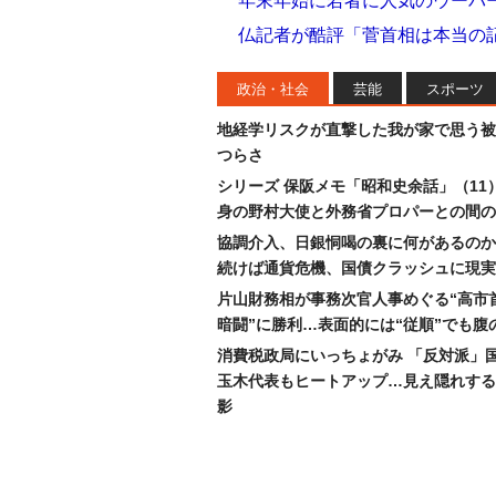
年末年始に若者に人気のウーバ
仏記者が酷評「菅首相は本当の
政治・社会
芸能
スポーツ
地経学リスクが直撃した我が家で思う被
つらさ
シリーズ 保阪メモ「昭和史余話」（11
身の野村大使と外務省プロパーとの間の
協調介入、日銀恫喝の裏に何があるのか
続けば通貨危機、国債クラッシュに現実
片山財務相が事務次官人事めぐる“高市
暗闘”に勝利…表面的には“従順”でも腹
消費税政局にいっちょがみ 「反対派」
玉木代表もヒートアップ…見え隠れする
影