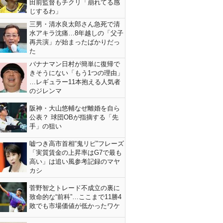
田前監督もチクリ「崩れてる感
じするわ」
三男・清水良太郎さん急死で清
水アキラ沈痛…8年越しの「父子
再共演」が始まったばかりだっ
た
バナナマン日村が簡単に復帰で
きそうにない「もう1つの理由」
…レギュラー11本抱える人気者
のジレンマ
阪神・大山悠輔なぜ離婚を自ら
公表？ 球団OBが指摘する「先
手」の狙い
嘘つき高市首相“鬼リピ”フレーズ
「実質賃金の上昇率はG7で最も
高い」は追い風参考記録のマヤ
カシ
菅野智之トレード不成立の裏に
致命的な“前科”…ここまで11勝4
敗でも市場価値が低かったワケ