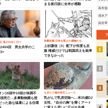
？
まる後日談に全米が感動
高市首
清水ア
高市早
本郷史観 日本を変えた傑物たち
之 流されゆく日々
上杉謙信（3）配下が何度も反
12404回 男女共学のこ
1
旗 権威だけでは戦国武士を統率
3>
できなかった
2
3
もぎたて海外仰天ニュース
オン16頭中10頭が体調不
乳がんで乳房切除へ…米35歳DJ
3頭死亡…多摩動物園も想
女性、“自分の胸”を輝くアート
だった急な猛暑による住環
4
に変えた思いに広がる共感
化