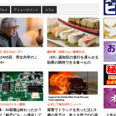
グルメ
アミューズメント
コラム
之 流されゆく日々
鎌田實「頑張らない健康生活」
12405回 男女共学のこ
（65）認知症の進行を遅らせる
4>
効果の期待できる食べもの
のためのマネー講座
もぎたて海外仰天ニュース
体・AI相場は終わったか？
落雷でトラックを失った父に9
が「納戸ビル」へ進化して
歳の息子は…米ユタ州での心温
人気