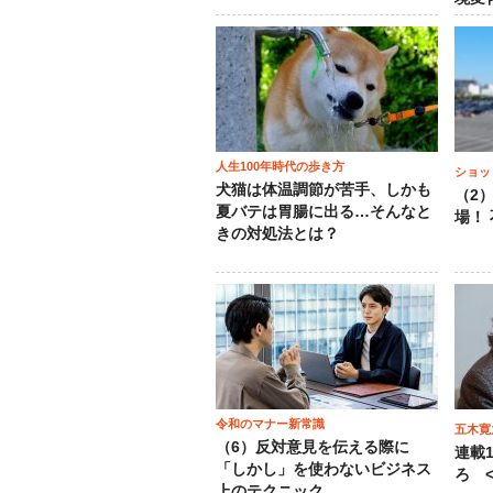
人生100年時代の歩き方
ショッ
犬猫は体温調節が苦手、しかも
（2
夏バテは胃腸に出る…そんなと
場！
きの対処法とは？
令和のマナー新常識
五木寛
（6）反対意見を伝える際に
連載
「しかし」を使わないビジネス
ろ <
上のテクニック