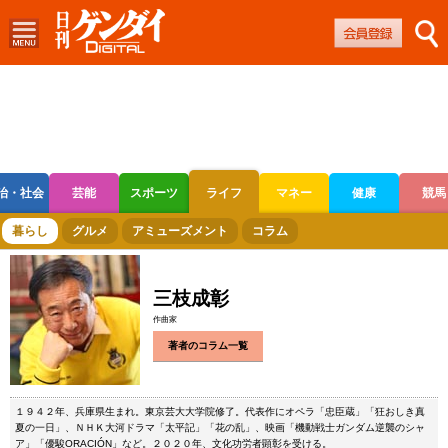
治・社会
芸能
スポーツ
ライフ
マネー
健康
競馬
ボートレース
競輪
オートレース
暮らし
グルメ
アミューズメント
コラム
三枝成彰
作曲家
著者のコラム一覧
１９４２年、兵庫県生まれ。東京芸大大学院修了。代表作にオペラ「忠臣蔵」「狂おしき真
夏の一日」、ＮＨＫ大河ドラマ「太平記」「花の乱」、映画「機動戦士ガンダム逆襲のシャ
ア」「優駿ORACIÓN」など。２０２０年、文化功労者顕彰を受ける。