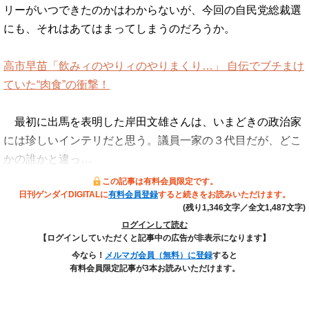
リーがいつできたのかはわからないが、今回の自民党総裁選
にも、それはあてはまってしまうのだろうか。
高市早苗「飲みィのやりィのやりまくり…」 自伝でブチまけ
ていた“肉食”の衝撃！
最初に出馬を表明した岸田文雄さんは、いまどきの政治家
には珍しいインテリだと思う。議員一家の３代目だが、どこ
かの誰かと違っ…
この記事は有料会員限定です。
日刊ゲンダイDIGITALに
有料会員登録
すると続きをお読みいただけます。
(残り1,346文字／全文1,487文字)
ログインして読む
【ログインしていただくと記事中の広告が非表示になります】
今なら！
メルマガ会員（無料）に登録
すると
有料会員限定記事が3本お読みいただけます。