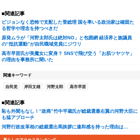
■関連記事
ビジョンなく恐怖で支配した菅総理 国を率いる政治家は確固た
る哲学や理念を持つべきだ
原発ムラが「河野太郎氏は絶対NO」と包囲網 経済界と族議員
の“抵抗運動”が自民職域党員にジワリ
高市早苗氏が美魔女に変身？ SNSで飛び交う「お肌ツヤツヤ」
の理由を事務所に聞いた
関連キーワード
自民党
岸田文雄
河野太郎
高市早苗
■関連記事
恥も外聞もなし！“政商”竹中平蔵氏が総裁選最右翼の河野大臣に
も猛アプローチ
河野行政改革相の総裁選出馬挨拶に違和感を持った理由は…
暮らしのアクセスランキング