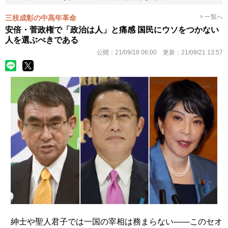
> 一覧へ
三枝成彰の中高年革命
安倍・菅政権で「政治は人」と痛感 国民にウソをつかない
人を選ぶべきである
公開：
21/09/18 06:00
更新：
21/09/21 13:57
紳士や聖人君子では一国の宰相は務まらない――このセオ