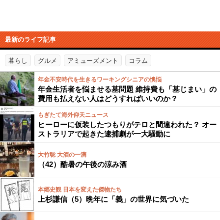
最新のライフ記事
暮らし
グルメ
アミューズメント
コラム
年金不安時代を生きるワーキングシニアの懊悩
年金生活者を悩ませる墓問題 維持費も「墓じまい」の
費用も払えない人はどうすればいいのか？
もぎたて海外仰天ニュース
ヒーローに仮装したつもりがテロと間違われた？ オー
ストラリアで起きた逮捕劇が一大騒動に
大竹聡 大酒の一滴
（42）酷暑の午後の涼み酒
本郷史観 日本を変えた傑物たち
上杉謙信（5）晩年に「義」の世界に気づいた