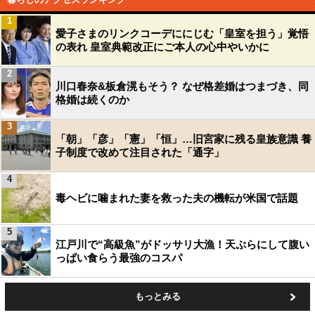
1
愛子さまのリンクコーデににじむ「皇室を担う」覚悟
の表れ 皇室典範改正にご本人の心中やいかに
2
川口春奈&板倉滉もそう？ なぜ格差婚はつまづき、同
格婚は続くのか
3
「朝」「彦」「憲」「恒」…旧宮家に残る皇族意識 養
子制度で改めて注目された「通字」
4
毒ヘビに噛まれた妻を救った夫の機転が米国で話題
5
江戸川で“高級魚”がドッサリ大漁！天ぷらにして腹い
っぱい食らう最強のコスパ
もっとみる