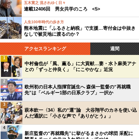
五木寛之 流されゆく日々
連載12406回 男女共学のころ <5>
人生100年時代の歩き方
熊本地震に「ふるさと納税」で支援…寄付金は中抜き
なしで被災地に渡るのか？
アクセスランキング
週間
1
中村倫也が「風、薫る」に大貢献…妻・水卜麻美アナ
との「ずっと仲良く」「にこやかな」近況
2
欧州初の日本人指揮官誕生へ 森保一監督の“再就職
先”は「ベルギー1部の日系クラブ」一択か
3
萩本欽一〈34〉私の“運”論 大谷翔平のカネを使い込
んだ通訳に「小さな声で『ありがとう』」
4
新庄監督の“再就職先”に挙がるまさかの球団 采配に