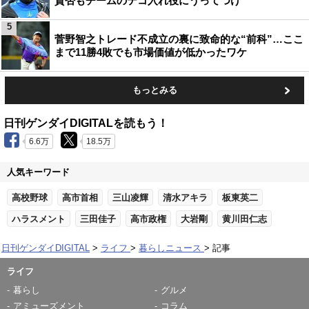
賛否もチームのテコ入れ役にうってつけ
5
菅野智之トレード不成立の裏に致命的な“前科”…ここ
まで11勝4敗でも市場価値が低かったワケ
もっとみる
日刊ゲンダイDIGITALを読もう！
6.6万
18.5万
人気キーワード
高校野球
高市首相
三山凌輝
清水アキラ
板東英二
ハラスメント
三田佳子
高市政権
大岩剛
黄川田仁志
日刊ゲンダイDIGITAL
ライフ
暮らしニュース
記事
ライフ
暮らし
グルメ
アミューズメント
コラム