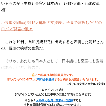
いるものが（中略）皇室と日本語」（河野太郎・行政改革
相）
小泉進次郎氏が河野太郎氏の支援表明 会見で炸裂した“どの
口が？”発言の数々
これは10日、自民党総裁選に出馬すると表明した河野さん
の、冒頭の挨拶の言葉だ。
そりゃ、あたしも日本人として、日本語にも皇室にも愛着
はある。けど、彼のこ…
この記事は有料会員限定です。
日刊ゲンダイDIGITALに
有料会員登録
すると続きをお読みいただけます。
(残り680文字／全文821文字)
ログインして読む
【ログインしていただくと記事中の広告が非表示になります】
今なら！
メルマガ会員（無料）に登録
すると
有料会員限定記事が3本お読みいただけます。