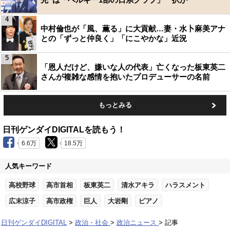
4
中村倫也が「風、薫る」に大貢献…妻・水卜麻美アナ
との「ずっと仲良く」「にこやかな」近況
5
「恩人だけど、嫌いな人の代表」亡くなった板東英二
さんが複雑な感情を抱いたプロデューサーの名前
もっとみる
日刊ゲンダイDIGITALを読もう！
6.6万
18.5万
人気キーワード
高校野球
高市首相
板東英二
清水アキラ
ハラスメント
広末涼子
高市政権
巨人
大岩剛
ピアノ
日刊ゲンダイDIGITAL
政治・社会
政治ニュース
記事