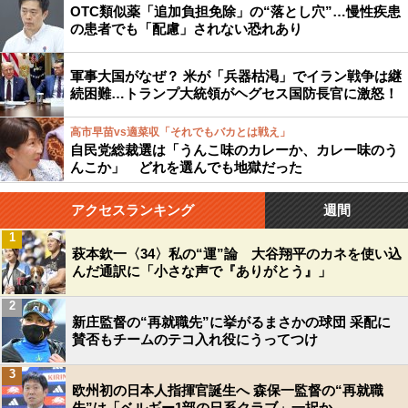
OTC類似薬「追加負担免除」の“落とし穴”…慢性疾患
の患者でも「配慮」されない恐れあり
軍事大国がなぜ？ 米が「兵器枯渇」でイラン戦争は継
続困難…トランプ大統領がヘグセス国防長官に激怒！
高市早苗vs適菜収「それでもバカとは戦え」
自民党総裁選は「うんこ味のカレーか、カレー味のう
んこか」 どれを選んでも地獄だった
アクセスランキング
週間
1
萩本欽一〈34〉私の“運”論 大谷翔平のカネを使い込
んだ通訳に「小さな声で『ありがとう』」
2
新庄監督の“再就職先”に挙がるまさかの球団 采配に
賛否もチームのテコ入れ役にうってつけ
3
欧州初の日本人指揮官誕生へ 森保一監督の“再就職
先”は「ベルギー1部の日系クラブ」一択か