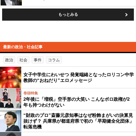
もっとみる
最新の政治・社会記事
政治
社会
事件
コラム
女子中学生にわいせつ 発覚端緒となったロリコン中学
教師の“おねだり”エロメッセージ
巻頭特集
2年後に「増税」空手形の大笑い こんなボロ政権が2
年も持つわけがない
“財政のプロ”斎藤元彦知事はなぜ粉飾まがいの決算見
抜けず？ 兵庫県が都道府県で初の「早期健全化団体」
転落危機