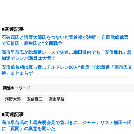
■関連記事
石破茂氏と河野太郎氏をつないだ菅首相が決断！ 自民党総裁選
で安倍氏・麻生氏と“全面戦争”
高市早苗氏が総裁選レースで失速…細田派内でも「安倍離れ」急
加速でシンパ議員は大慌て
安倍前首相は真っ青…チルドレン90人“造反”で総裁選「高市氏支
持」まとまらず
関連キーワード
河野太郎
安倍晋三
高市早苗
■関連記事
高市早苗氏の出馬表明会見で袋叩きに…ジャーナリスト横田一氏
に「質問」の真意を聞いた