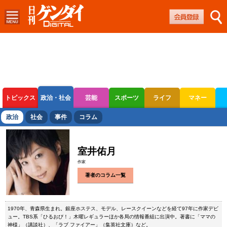
トピックス
政治・社会
芸能
スポーツ
ライフ
マネー
ボートレース
競輪
オートレース
政治
社会
事件
コラム
室井佑月
作家
著者のコラム一覧
1970年、青森県生まれ。銀座ホステス、モデル、レースクイーンなどを経て97年に作家デビ
ュー。TBS系「ひるおび！」木曜レギュラーほか各局の情報番組に出演中。著書に「ママの
神様」（講談社）、「ラブ ファイアー」（集英社文庫）など。