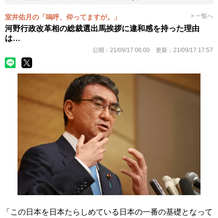
> 一覧へ
室井佑月の「嗚呼、仰ってますが。」
河野行政改革相の総裁選出馬挨拶に違和感を持った理由
は…
公開：
21/09/17 06:00
更新：
21/09/17 17:57
「この日本を日本たらしめている日本の一番の基礎となって