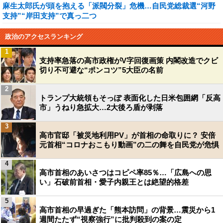
麻生太郎氏が頭を抱える「派閥分裂」危機…自民党総裁選“河野
支持”“岸田支持”で真っ二つ
政治のアクセスランキング
1
支持率急落の高市政権がV字回復画策 内閣改造でクビ
切り不可避な“ポンコツ”5大臣の名前
2
トランプ大統領もそっぽ 表面化した日米包囲網「反高
市」うねり急拡大…2大後ろ盾が剥落
3
高市官邸「被災地利用PV」が首相の命取りに？ 安倍
元首相“コロナおこもり動画”の二の舞を自民党が危惧
4
高市首相のあいさつはコピペ率85％…「広島への思
い」石破前首相・愛子内親王とは絶望的格差
5
高市首相の早過ぎた「熊本訪問」の背景…震災から1
週間たたず“視察強行”に批判殺到の案の定