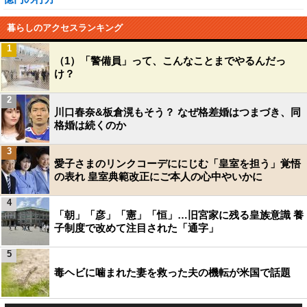
暮らしのアクセスランキング
1
（1）「警備員」って、こんなことまでやるんだっ
け？
2
川口春奈&板倉滉もそう？ なぜ格差婚はつまづき、同
格婚は続くのか
3
愛子さまのリンクコーデににじむ「皇室を担う」覚悟
の表れ 皇室典範改正にご本人の心中やいかに
4
「朝」「彦」「憲」「恒」…旧宮家に残る皇族意識 養
子制度で改めて注目された「通字」
5
毒ヘビに噛まれた妻を救った夫の機転が米国で話題