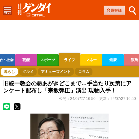
治・社会
芸能
スポーツ
ライフ
マネー
健康
競馬
ボートレース
競輪
オートレース
暮らし
グルメ
アミューズメント
コラム
旧統一教会の悪あがきどこまで…手当たり次第にア
ンケート配布し「宗教弾圧」演出 現物入手！
公開：
24/07/27 16:50
更新：
24/07/27 16:50