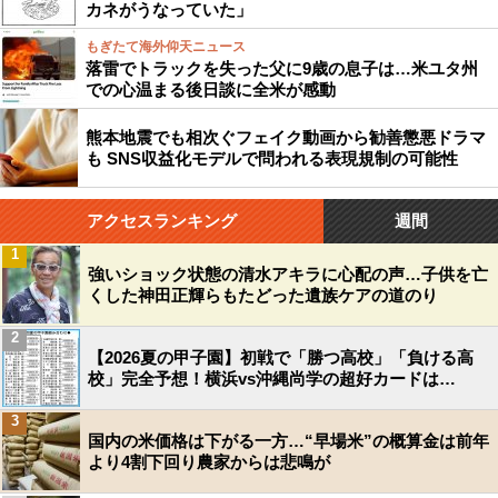
カネがうなっていた」
もぎたて海外仰天ニュース
落雷でトラックを失った父に9歳の息子は…米ユタ州
での心温まる後日談に全米が感動
熊本地震でも相次ぐフェイク動画から勧善懲悪ドラマ
も SNS収益化モデルで問われる表現規制の可能性
アクセスランキング
週間
1
強いショック状態の清水アキラに心配の声…子供を亡
くした神田正輝らもたどった遺族ケアの道のり
2
【2026夏の甲子園】初戦で「勝つ高校」「負ける高
校」完全予想！横浜vs沖縄尚学の超好カードは…
3
国内の米価格は下がる一方…“早場米”の概算金は前年
より4割下回り農家からは悲鳴が