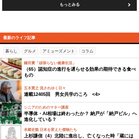
もっとみる
最新のライフ記事
暮らし
グルメ
アミューズメント
コラム
鎌田實「頑張らない健康生活」
（65）認知症の進行を遅らせる効果の期待できる食べ
もの
五木寛之 流されゆく日々
連載12405回 男女共学のころ <4>
シニアのためのマネー講座
半導体・AI相場は終わったか？ 納戸が「納戸ビル」へ
進化している？
本郷史観 日本を変えた傑物たち
上杉謙信（4）北陸に進出し、亡くなった時「蔵には