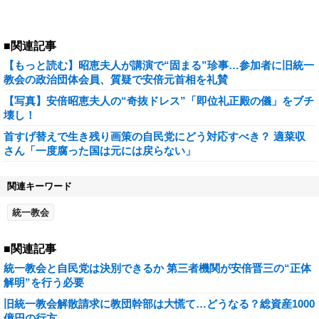
■関連記事
【もっと読む】昭恵夫人が講演で“固まる”珍事…参加者に旧統一
教会の政治団体会員、質疑で安倍元首相を礼賛
【写真】安倍昭恵夫人の“奇抜ドレス”「即位礼正殿の儀」をブチ
壊し！
首すげ替えで生き残り画策の自民党にどう対応すべき？ 適菜収
さん「一度腐った国は元には戻らない」
関連キーワード
統一教会
■関連記事
統一教会と自民党は決別できるか 第三者機関が安倍晋三の“正体
解明”を行う必要
旧統一教会解散請求に教団幹部は大慌て…どうなる？総資産1000
億円の行方