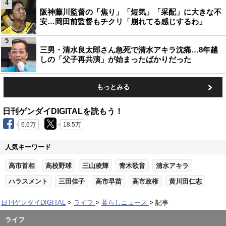
4
阪神藤川監督の「焦り」「短気」「采配」に大きな不
安…岡田前監督もチクリ「崩れてる感じするわ」
5
三男・清水良太郎さん急死で清水アキラ沈痛…8年越
しの「父子再共演」が始まったばかりだった
もっとみる
日刊ゲンダイDIGITALを読もう！
6.6万
18.5万
人気キーワード
高市首相
高校野球
三山凌輝
青木歌音
清水アキラ
ハラスメント
三田佳子
高市早苗
高市政権
黄川田仁志
日刊ゲンダイDIGITAL
ライフ
暮らしニュース
記事
ライフ