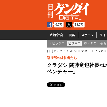
6.6万
18.5万
政治/社会
芸能
スポーツ
ライ
トピックス
ビジネス
株・ＦＸ
暮ら
日刊ゲンダイDIGITAL
マネー
ビジネス
語り部の経営者たち
クラダシ 関藤竜也社長<
ベンチャー」