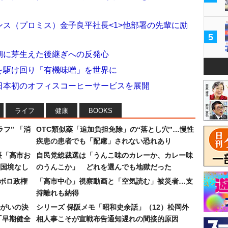
ンス（プロミス）金子良平社長<1>他部署の先輩に励
5
少期に芽生えた後継ぎへの反発心
全米を駆け回り「有機味噌」を世界に
>日本初のオフィスコーヒーサービスを展開
ライフ
健康
BOOKS
フ” 「消
OTC類似薬「追加負担免除」の“落とし穴”…慢性
疾患の患者でも「配慮」されない恐れあり
長「高市お
自民党総裁選は「うんこ味のカレーか、カレー味
国境なし
のうんこか」 どれを選んでも地獄だった
なボロ政権
「高市中心」視察動画と「空気読む」被災者…支
持離れも納得
まがいの決
シリーズ 保阪メモ「昭和史余話」（12）松岡外
「早期健全
相人事こそが宣戦布告通知遅れの間接的原因