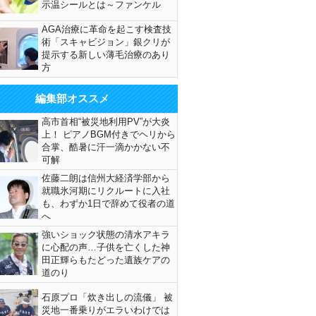
示温シールとは～ファンケル
AGA治療に革命を起こす検査技
術「スキャビジョン」銀クリが
提示する新しい薄毛治療のあり
方
編集部オススメ
高市首相“被災地利用PV”が大炎
上！ ピアノBGM付きでヘリから
合掌、酷暑に汗一滴かかない不
可解
佐藤二朗は信州大経済学部から
就職氷河期にリクルートに入社
も、わずか1日で辞めて役者の道
へ
強いショック状態の清水アキラ
に心配の声…子供を亡くした神
田正輝らもたどった遺族ケアの
道のり
石原プロ「炊き出しの流儀」 被
災地一番乗りがエラいわけでは