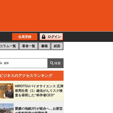
会員登録
ログイン
コラム一覧
著者一覧
書籍
紙面
ビジネスのアクセスランキング
HIROTSUバイオサイエンス 広津
崇亮社長（1）線虫がんリスク検
査を発明した“科学者CEO”
愛媛の地銀2行が統合へ…お家芸