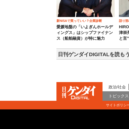
新NISAで買っていい？企業診断
語り部
愛媛地盤の「いよぎんホールデ
HIR
ィングス」はシップファイナン
津崇
ス（船舶融資）が特に魅力
と言
日刊ゲンダイDIGITALを読も
政治/社会
トピックス
サイトポリシ