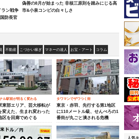
偽善の8月が始まった 非核三原則を踏みにじる高
イラン戦争
市&小泉コンビの白々しさ
国防長官
税
不動産
こづかい稼ぎ
マネーの達人
お宝・アート
コラム
ナル駅前が明るく変わる
タワマンでザワつく街
駅東部エリア、芸大移転が
東京・赤羽、先行する第1地区
を変えた、生まれ変わった
に110メートル級、せんべろの1
地区を回廊でめぐる
番街が丸ごと潰される危機
人気