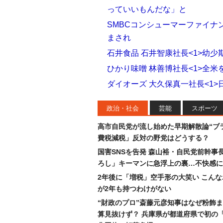
っていいもんだな」と
SMBCコンシューマーファイナ
まされ
石井食品 石井智康社長<1>幼
ひかり味噌󠄀 林善博社長<1>
ダイオーズ 大久保真一社長<1
政治・社会
芸能
スポーツ
高市自民党が流し始めた早期解散論“ブラ
費税減税」反対の野党はどうする？
国害SNSを告発 森山裕・自民党前幹事
ろし」キーマンに急浮上の裏…不快感に
2年後に「増税」空手形の大笑い こん
が2年も持つわけがない
“財政のプロ”斎藤元彦知事はなぜ粉飾
算見抜けず？ 兵庫県が都道府県で初の