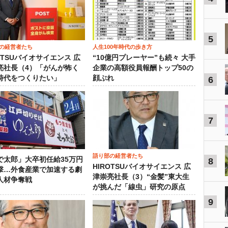
5
の経営者たち
人生100年時代の歩き方
OTSUバイオサイエンス 広
“10億円プレーヤー”も続々 大手
亮社長（4）「がんが怖く
企業の高額役員報酬トップ50の
時代をつくりたい」
顔ぶれ
6
7
語り部の経営者たち
で太郎」大卒初任給35万円
8
HIROTSUバイオサイエンス 広
撃…外食産業で加速する劇
津崇亮社長（3）“金髪”東大生
人材争奪戦
が挑んだ「線虫」研究の原点
9