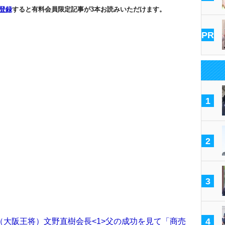
登録
すると有料会員限定記事が3本お読みいただけます。
PR
1
2
3
4
大阪王将）文野直樹会長<1>父の成功を見て「商売