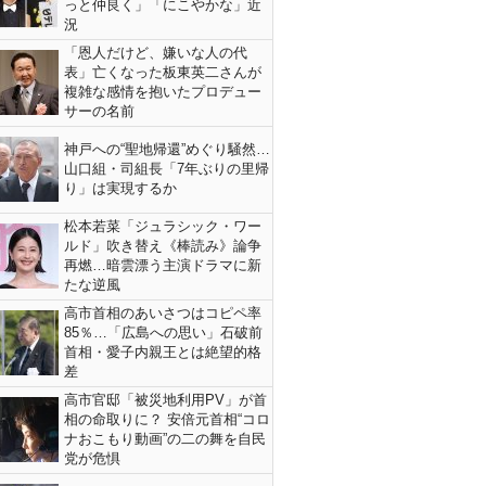
っと仲良く」「にこやかな」近
況
「恩人だけど、嫌いな人の代
表」亡くなった板東英二さんが
複雑な感情を抱いたプロデュー
サーの名前
神戸への“聖地帰還”めぐり騒然…
山口組・司組長「7年ぶりの里帰
り」は実現するか
松本若菜「ジュラシック・ワー
ルド」吹き替え《棒読み》論争
再燃…暗雲漂う主演ドラマに新
たな逆風
高市首相のあいさつはコピペ率
85％…「広島への思い」石破前
首相・愛子内親王とは絶望的格
差
高市官邸「被災地利用PV」が首
相の命取りに？ 安倍元首相“コロ
ナおこもり動画”の二の舞を自民
党が危惧