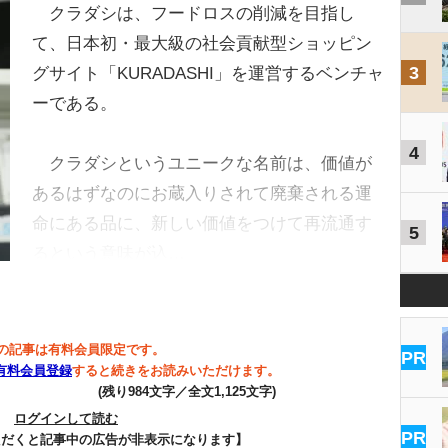
クラダシは、フードロスの削減を目指し
て、日本初・最大級の社会貢献型ショッピン
3
グサイト「KURADASHI」を運営するベンチャ
ーである。
4
クラダシというユニークな名前は、価値が
あるはずなのにお蔵入りされて廃棄される運
命にある品に、新しい価値をつけて再流通す
5
るという意味が込…
の記事は有料会員限定です。
PR
有料会員登録
すると続きをお読みいただけます。
(残り984文字／全文1,125文字)
ログインして読む
PR
ただくと記事中の広告が非表示になります】