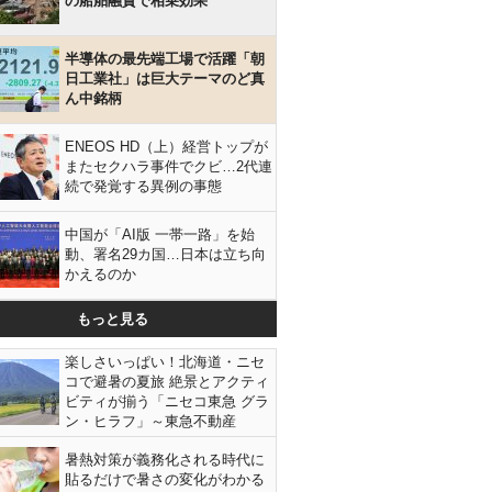
の船舶融資で相乗効果
半導体の最先端工場で活躍「朝
日工業社」は巨大テーマのど真
ん中銘柄
ENEOS HD（上）経営トップが
またセクハラ事件でクビ…2代連
続で発覚する異例の事態
中国が「AI版 一帯一路」を始
動、署名29カ国…日本は立ち向
かえるのか
もっと見る
楽しさいっぱい！北海道・ニセ
コで避暑の夏旅 絶景とアクティ
ビティが揃う「ニセコ東急 グラ
ン・ヒラフ」～東急不動産
暑熱対策が義務化される時代に
貼るだけで暑さの変化がわかる