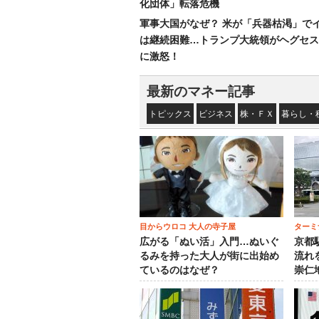
化団体」転落危機
軍事大国がなぜ？ 米が「兵器枯渇」で
は継続困難…トランプ大統領がヘグセス
に激怒！
最新のマネー記事
トピックス
ビジネス
株・ＦＸ
暮らし・
目からウロコ 大人の寺子屋
ターミ
広がる「ぬい活」入門…ぬいぐ
京都
るみを持った大人が街に出始め
流れ
ているのはなぜ？
崇仁