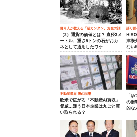
億り人が教える「超カンタン」お金の話
語り部
（2）通貨の価値とは？ 直径3メ
HIR
ートル、重さ5トンの石がおカ
津崇
ネとして通用したワケ
ない
不動産業界 噂の現場
「ゆ
欧米で広がる「不動産AI買収」
の衝
脅威…迷う日本企業は丸ごと買
的な
い取られる？