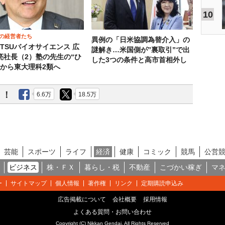
10
の経営者たち
異例の「日米協調為替介入」の
OTSUバイオサイエンス 広
謎解き…米国側が”裏取引”で出
亮社長（2）塾の先生の“ひ
した3つの条件と高市首相外し
”から東大理科2類へ
う！
6.6万
18.5万
芸能
スポーツ
ライフ
経済
健康
コミック
競馬
公営
ビジネス
株・ＦＸ
暮らし・税
不動産
こづかい稼ぎ
マ
ー
サイトマップ
個人情報
著作権
リンク
定期購読申込み
広告掲載について
会社概要
採用情報
よくある質問・お問い合わせ
Copyright (C) Nikkan Gendai. All Rights Reserved