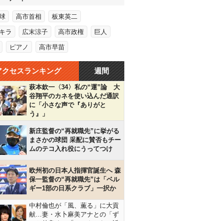
球
高市首相
板東英二
キラ
広末涼子
高市政権
巨人
ピアノ
高市早苗
アクセスランキング
週間
萩本欽一〈34〉私の“運”論 大
谷翔平のカネを使い込んだ通訳
に「小さな声で『ありがと
う』」
新庄監督の“再就職先”に挙がる
まさかの球団 采配に賛否もチー
ムのテコ入れ役にうってつけ
欧州初の日本人指揮官誕生へ 森
保一監督の“再就職先”は「ベル
ギー1部の日系クラブ」一択か
中村倫也が「風、薫る」に大貢
献…妻・水卜麻美アナとの「ず