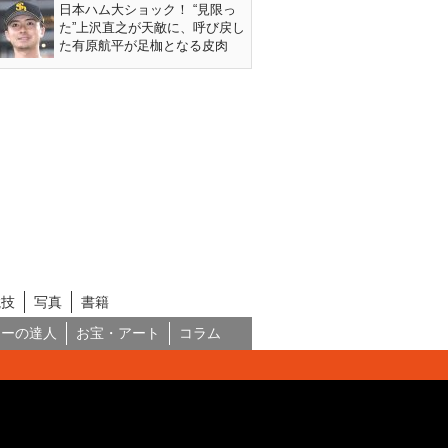
日本ハム大ショック！ “見限っ
た”上沢直之が天敵に、呼び戻し
た有原航平が足枷となる皮肉
競技
写真
書籍
ネーの達人
お宝・アート
コラム