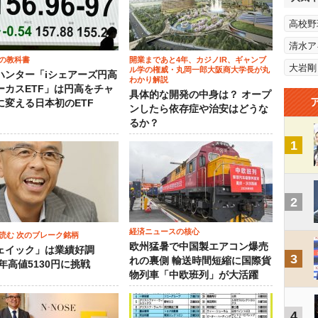
高校野
清水ア
の教科書
開業まであと4年、カジノIR、ギャンブ
大岩剛
ル学の権威・丸岡一郎大阪商大学長が丸
ハンター「iシェアーズ円高
わかり解説
ーカスETF」は円高をチャ
具体的な開発の中身は？ オープ
に変える日本初のETF
ンしたら依存症や治安はどうな
るか？
1
2
経済ニュースの核心
読む 次のブレーク銘柄
欧州猛暑で中国製エアコン爆売
ェイック」は業績好調
3
れの裏側 輸送時間短縮に国際貨
3年高値5130円に挑戦
物列車「中欧班列」が大活躍
4