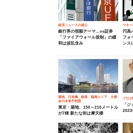
経済ニュースの核心
マネー
銀行界の宿願テーマ…vs証券
円高
「ファイアウォール規制」の緩
フォ
和は波乱含み
ンス
築地、日本橋、銀座、臨海エリア 大都
プロが
会の未来予想図
「ジ
東京・築地、150～210メートル
202
が7棟 新たな街は摩天楼