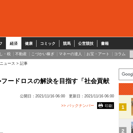
フ
経済
健康
コミック
競馬
公営競技
書籍
し・税
不動産
こづかい稼ぎ
マネーの達人
お宝・アート
コラム
ニュース
記事
1>フードロスの解決を目指す「社会貢献
公開日：
2021/11/16 06:00
更新日：
2021/11/16 06:00
>> バックナンバー
印刷
1
2