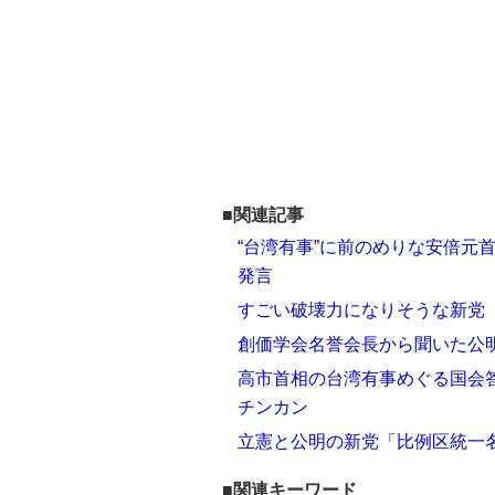
■関連記事
“台湾有事”に前のめりな安倍元
発言
すごい破壊力になりそうな新党
創価学会名誉会長から聞いた公
高市首相の台湾有事めぐる国会答
チンカン
立憲と公明の新党「比例区統一
■関連キーワード