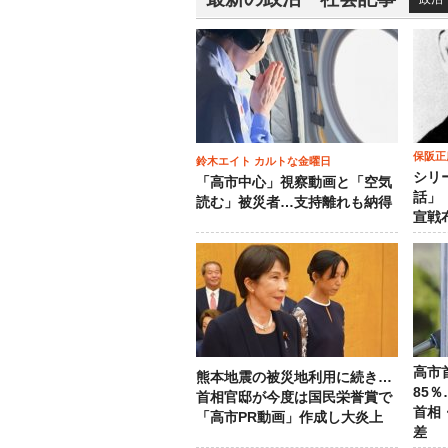
保阪正
鈴木エイト カルトな金曜日
シリ
「高市中心」視察動画と「空気
話」
読む」被災者…支持離れも納得
宣戦
高市
熊本地震の被災地利用に続き…
85
首相官邸が今度は国民栄誉賞で
首相
「高市PR動画」作成し大炎上
差