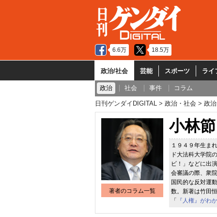
6.6万
18.5万
政治/社会
芸能
スポーツ
ライ
政治
社会
事件
コラム
日刊ゲンダイDIGITAL
政治・社会
政治
小林節
１９４９年生ま
ド大法科大学院
ビ！」などに出
会審議の際、衆
国民的な反対運
著者のコラム一覧
数。新著は竹田
「
『人権』がわ