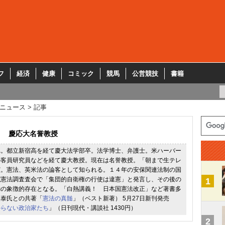
フ
経済
健康
コミック
競馬
公営競技
書籍
ニュース
記事
慶応大名誉教授
れ。都立新宿高を経て慶大法学部卒。法学博士、弁護士。米ハーバー
の客員研究員などを経て慶大教授。現在は名誉教授。「朝まで生テレ
演。憲法、英米法の論客として知られる。１４年の安保関連法制の国
院憲法調査査会で「集団的自衛権の行使は違憲」と発言し、その後の
1
動の象徴的存在となる。「白熱講義！ 日本国憲法改正」など著書多
恒泰氏との共著「
憲法の真髄
」（ベスト新著） 5月27日新刊発売
からない政治家たち
」（日刊現代・講談社 1430円）
2