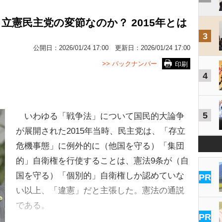
立憲民主党の変節なのか？ 2015年とは
3
公開日：
2026/01/24 17:00
更新日：
2026/01/24 17:00
>> バックナンバー
印刷
4
5
いわゆる「戦争法」について国民的大論争
が展開された2015年当時、民主党は、「存立
危機事態」に例外的に（他国を守る）「集団
的」自衛権を行使することは、憲法9条が（自
国を守る）「個別的」自衛権しか認めていな
PR
い以上、「違憲」だと主張した。憲法の通説
である。
PR