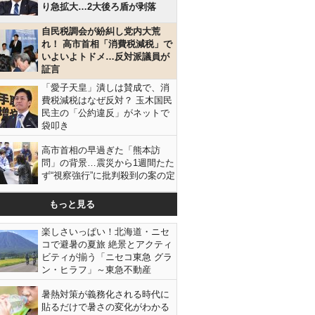
り急拡大…2大後ろ盾が剥落
自民税調会が紛糾し党内大荒
れ！ 高市首相「消費税減税」で
いよいよトドメ…反対派議員が
証言
「愛子天皇」潰しは賛成で、消
費税減税はなぜ反対？ 玉木国民
民主の「公約違反」がネットで
袋叩き
高市首相の早過ぎた「熊本訪
問」の背景…震災から1週間たた
ず“視察強行”に批判殺到の案の定
もっと見る
楽しさいっぱい！北海道・ニセ
コで避暑の夏旅 絶景とアクティ
ビティが揃う「ニセコ東急 グラ
ン・ヒラフ」～東急不動産
暑熱対策が義務化される時代に
貼るだけで暑さの変化がわかる