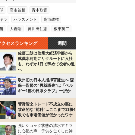
球
高市首相
青木歌音
キラ
ハラスメント
高市政権
苗
大岩剛
黄川田仁志
板東英二
アクセスランキング
週間
佐藤二朗は信州大経済学部から
就職氷河期にリクルートに入社
も、わずか1日で辞めて役者の道
へ
欧州初の日本人指揮官誕生へ 森
保一監督の“再就職先”は「ベル
ギー1部の日系クラブ」一択か
菅野智之トレード不成立の裏に
致命的な“前科”…ここまで11勝4
敗でも市場価値が低かったワケ
強いショック状態の清水アキラ
に心配の声…子供を亡くした神