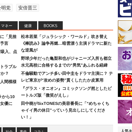
公明党
安倍晋三
マネー
健康
BOOKS
に「見捨
松本若菜「ジュラシック・ワールド」吹き替え
予言
《棒読み》論争再燃…暗雲漂う主演ドラマに新た
な逆風が
素吸入、点
野球少年だった亀梨和也がジャニーズ入所も都立
水元高校に合格するまでの“男気”あふれる経緯
トラブル
すか？
不倫騒動でアンチ多い田中圭をドラマ主演に？ テ
レビ東京が“攻めの姿勢”貫くしたたか皮算用
人間模様
『グラス・オニオン』コミックソング然としたビ
ートルズ版「微笑がえし」
ラから10
女優に
田中樹がSixTONESの美容番長に「“めちゃくち
ゃイイ男の休日”っていう見出しにしてくださ
い！」
人気
社会
事件
コラム