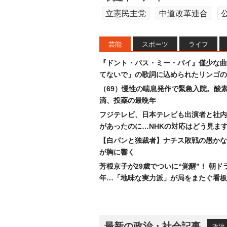
立憲民主党
中道改革連合
芸能
スポーツ
ライフ
『ドント・パス・ミー・バイ』僅少な曲
てないで」の歌詞に込められたリンゴの
（69）慢性の喘息発作で緊急入院。酸
滴、投薬の最晩年
フジテレビ、日本テレビも出演者と社内
があったのに…NHKの対応はどう見ま
【白パンと独裁者】ナチス敗戦の愚かな
が胸に響く
芳根京子が29歳でついに“覚醒”！ 朝ド
年…「地味な実力派」が局をまたぐ看板
最新の政治・社会記事
政治