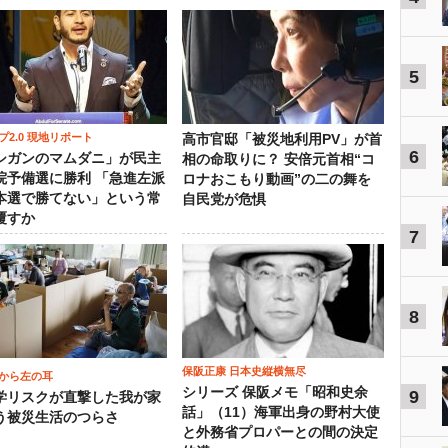
5
プ2.0 現地リポート
高市官邸「被災地利用PV」が首
6
シガンのマムダニ」が民主
相の命取りに？ 安倍元首相“コ
院予備選に勝利 「急進左派
ロナおこもり動画”の二の舞を
本選で勝てない」という常
自民党が危惧
覆すか
7
8
保阪正康 日本史縦横無尽
から左の耳
シリーズ 保阪メモ「昭和史余
9
学リスクが直撃した我が家
話」（11）海軍出身の野村大使
う被災生活のつらさ
と外務省プロパーとの間の決定