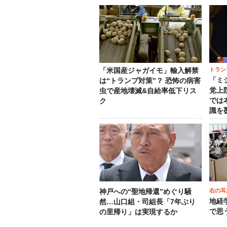
トラン
「米国産ジャガイモ」輸入解禁
「ミ
は“トランプ対策”？ 恐怖の病害
党上
虫で産地壊滅&自給率低下リス
では
ク
識を
右の耳
神戸への“聖地帰還”めぐり騒
地経
然…山口組・司組長「7年ぶり
で思
の里帰り」は実現するか