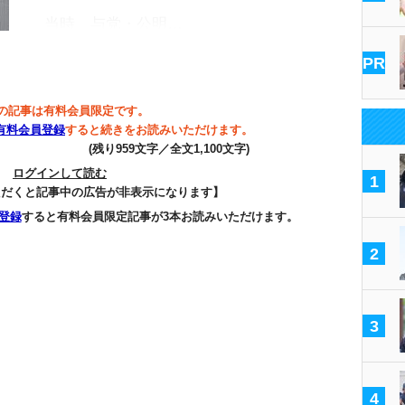
当時、与党・公明…
PR
の記事は有料会員限定です。
有料会員登録
すると続きをお読みいただけます。
(残り959文字／全文1,100文字)
ログインして読む
1
ただくと記事中の広告が非表示になります】
登録
すると有料会員限定記事が3本お読みいただけます。
2
3
4