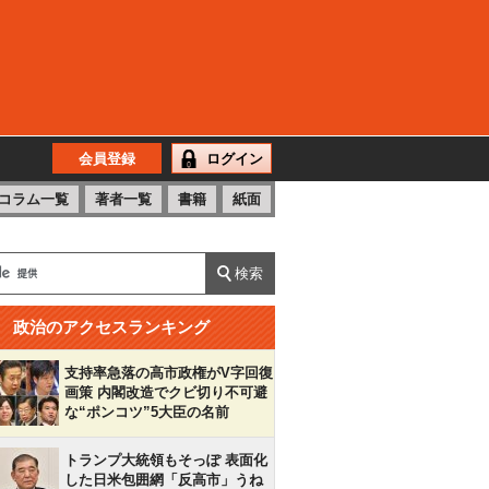
会員登録
ログイン
コラム一覧
著者一覧
書籍
紙面
政治のアクセスランキング
支持率急落の高市政権がV字回復
画策 内閣改造でクビ切り不可避
な“ポンコツ”5大臣の名前
トランプ大統領もそっぽ 表面化
した日米包囲網「反高市」うね