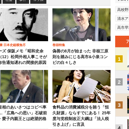
高校野
清水ア
高市早
康 日本史縦横無尽
巻頭特集
ーズ 保阪メモ「昭和史余
偽善の8月が始まった 非核三原
（12）松岡外相人事こそが
則を踏みにじる高市&小泉コン
1
布告通知遅れの間接的原因
ビの白々しさ
2
3
首相のあいさつはコピペ率
食料品の消費減税分を賄う「恒
％…「広島への思い」石破前
久財源」ならすでにある！ 25年
・愛子内親王とは絶望的格
度与党税制改正大綱は「法人税
引き上げ」に言及
4