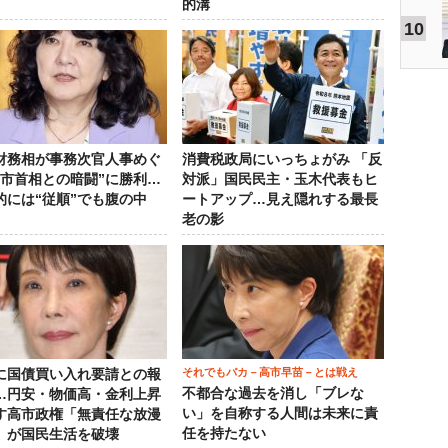
的溝
10
財務相が事務次官人事めぐ
消費税政局にいっちょがみ 「反
高市首相との暗闘”に勝利…
対派」国民民主・玉木代表もヒ
的には“従順”でも腹の中
ートアップ…見え隠れする最長
老の影
それでもバカ－高市早苗－とは戦え
に国債買い入れ要請との報
不都合な過去を消し「ブレな
…円安・物価高・金利上昇
い」を自称する人間は未来に責
す高市政権「無責任な放漫
任を持たない
」が国民生活を破壊