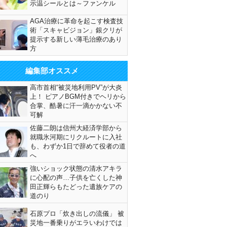
示温シールとは～ファンケル
AGA治療に革命を起こす検査技
術「スキャビジョン」銀クリが
提示する新しい薄毛治療のあり
方
編集部オススメ
高市首相“被災地利用PV”が大炎
上！ ピアノBGM付きでヘリから
合掌、酷暑に汗一滴かかない不
可解
佐藤二朗は信州大経済学部から
就職氷河期にリクルートに入社
も、わずか1日で辞めて役者の道
へ
強いショック状態の清水アキラ
に心配の声…子供を亡くした神
田正輝らもたどった遺族ケアの
道のり
石原プロ「炊き出しの流儀」 被
災地一番乗りがエラいわけでは