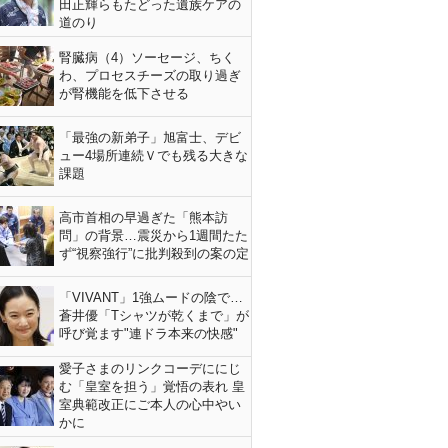
田正輝らもたどった遺族ケアの
道のり
腎臓病（4）ソーセージ、ちく
わ、プロセスチーズの取り過ぎ
が腎機能を低下させる
「最強の新弟子」旭富士、デビ
ュー4場所連続Ｖでも残る大きな
課題
高市首相の早過ぎた「熊本訪
問」の背景…震災から1週間たた
ず“視察強行”に批判殺到の案の定
「VIVANT」1強ムードの陰で…
蒼井優「Tシャツが乾くまで」が
呼び覚ます"連ドラ本来の快感"
愛子さまのリンクコーデににじ
む「皇室を担う」覚悟の表れ 皇
室典範改正にご本人の心中やい
かに