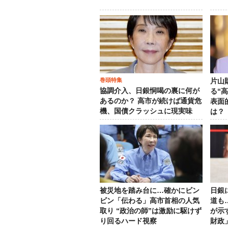
巻頭特集
片山
協調介入、日銀恫喝の裏に何が
る“
あるのか？ 高市が続けば通貨危
表面
機、国債クラッシュに現実味
は？
被災地を踏み台に…確かにビン
日銀
ビン「伝わる」高市首相の人気
道も
取り “政治の師”は激励に駆けず
が示
り回るハード視察
財政