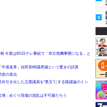
5
首相 今度はBS日テレ番組で「存立危機事態になる」と
「中道改革」自民党86議席減という驚きの試算
明党の原点
弁引き出した立憲議員を“悪玉”にする陰謀論のトン
名簿」めぐり現場の混乱は不可避だろう