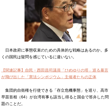
日本政府に事態収束のための具体的な戦略はあるのか。多
くの国民は疑問を感じているに違いない。
【関連記事】自民・西田昌司議員「ひめゆりの塔」巡る暴言
が飛び出した「憲法シンポジウム」主催者たちの正体
集団的自衛権を行使できる「存立危機事態」を巡り、高市
早苗首相（64）が台湾有事も該当し得ると国会で答弁した問
題のことだ。