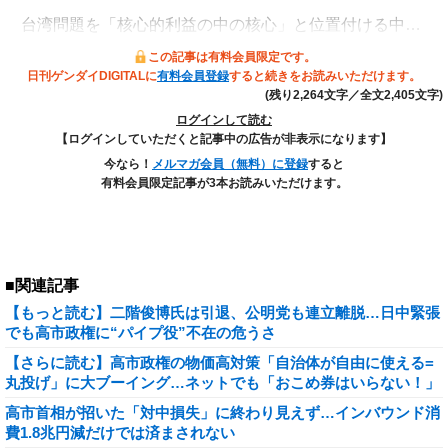
台湾問題を「核心的利益の中の核心」と位置付ける中…
この記事は有料会員限定です。
日刊ゲンダイDIGITALに
有料会員登録
すると続きをお読みいただけます。
(残り2,264文字／全文2,405文字)
ログインして読む
【ログインしていただくと記事中の広告が非表示になります】
今なら！
メルマガ会員（無料）に登録
すると
有料会員限定記事が3本お読みいただけます。
■関連記事
【もっと読む】二階俊博氏は引退、公明党も連立離脱…日中緊張
でも高市政権に“パイプ役”不在の危うさ
【さらに読む】高市政権の物価高対策「自治体が自由に使える=
丸投げ」に大ブーイング…ネットでも「おこめ券はいらない！」
高市首相が招いた「対中損失」に終わり見えず…インバウンド消
費1.8兆円減だけでは済まされない