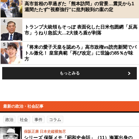
高市首相の早過ぎた「熊本訪問」の背景…震災から1
週間たたず“視察強行”に批判殺到の案の定
4
トランプ大統領もそっぽ 表面化した日米包囲網「反高
市」うねり急拡大…2大後ろ盾が剥落
5
「将来の愛子天皇を認めろ」高市政権vs読売新聞でバ
トル激化！ 皇室典範「再び改定」に世論の85％が味
方
もっとみる
最新の政治・社会記事
政治
社会
事件
コラム
保阪正康 日本史縦横無尽
シリーズ 保阪メモ「昭和史余話」（11）海軍出身の