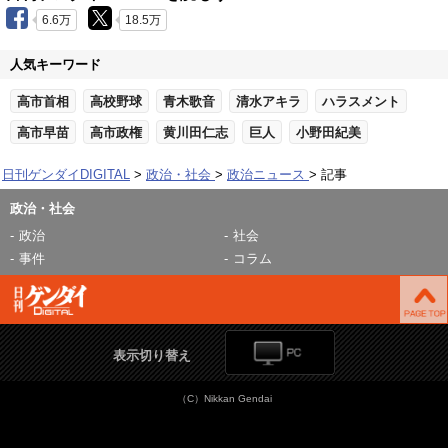
6.6万
18.5万
人気キーワード
高市首相
高校野球
青木歌音
清水アキラ
ハラスメント
高市早苗
高市政権
黄川田仁志
巨人
小野田紀美
日刊ゲンダイDIGITAL
政治・社会
政治ニュース
記事
政治・社会
政治
社会
事件
コラム
表示切り替え
（C）Nikkan Gendai