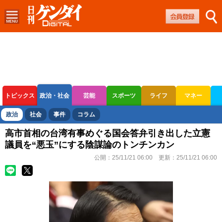
トピックス
政治・社会
芸能
スポーツ
ライフ
マネー
ボートレース
競輪
オートレース
政治
社会
事件
コラム
高市首相の台湾有事めぐる国会答弁引き出した立憲
議員を“悪玉”にする陰謀論のトンチンカン
公開：
25/11/21 06:00
更新：
25/11/21 06:00