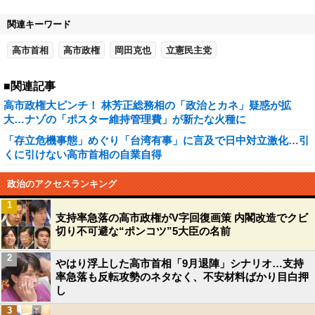
関連キーワード
高市首相
高市政権
岡田克也
立憲民主党
■関連記事
高市政権大ピンチ！ 林芳正総務相の「政治とカネ」疑惑が拡
大…ナゾの「ポスター維持管理費」が新たな火種に
「存立危機事態」めぐり「台湾有事」に言及で日中対立激化…引
くに引けない高市首相の自業自得
政治のアクセスランキング
1
支持率急落の高市政権がV字回復画策 内閣改造でクビ
切り不可避な“ポンコツ”5大臣の名前
2
やはり浮上した高市首相「9月退陣」シナリオ…支持
率急落も反転攻勢のネタなく、不安材料ばかり目白押
し
3