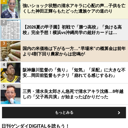
1
強いショック状態の清水アキラに心配の声…子供を亡
くした神田正輝らもたどった遺族ケアの道のり
2
【2026夏の甲子園】初戦で「勝つ高校」「負ける高
校」完全予想！横浜vs沖縄尚学の超好カードは…
3
国内の米価格は下がる一方…“早場米”の概算金は前年
より4割下回り農家からは悲鳴が
4
阪神藤川監督の「焦り」「短気」「采配」に大きな不
安…岡田前監督もチクリ「崩れてる感じするわ」
5
三男・清水良太郎さん急死で清水アキラ沈痛…8年越
しの「父子再共演」が始まったばかりだった
もっとみる
日刊ゲンダイDIGITALを読もう！