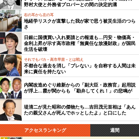
野村大使と外務省プロパーとの間の決定的溝
右の耳から左の耳
地経学リスクが直撃した我が家で思う被災生活のつら
さ
日銀に国債買い入れ要請との報道も…円安・物価高・
金利上昇が示す高市政権「無責任な放漫財政」が国民
生活を破壊
それでもバカ－高市早苗－とは戦え
不都合な過去を消し「ブレない」を自称する人間は未
来に責任を持たない
内閣改造めぐり維新からの「副大臣・政務官」起用説
が浮上…霞が関からも 「勘弁してくれ！」の悲鳴が
堤清二が見た昭和の傑物たち…吉田茂元首相は「あん
たの親父さんが死んでホッとしたよ」と口にした
アクセスランキング
週間