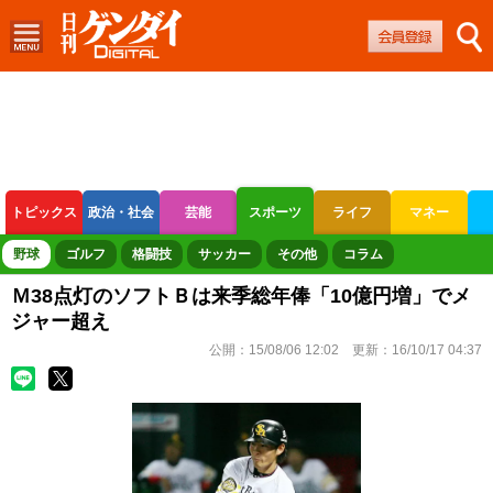
トピックス
政治・社会
芸能
スポーツ
ライフ
マネー
ボートレース
競輪
オートレース
野球
ゴルフ
格闘技
サッカー
その他
コラム
Ｍ38点灯のソフトＢは来季総年俸「10億円増」でメ
ジャー超え
公開：
15/08/06 12:02
更新：
16/10/17 04:37