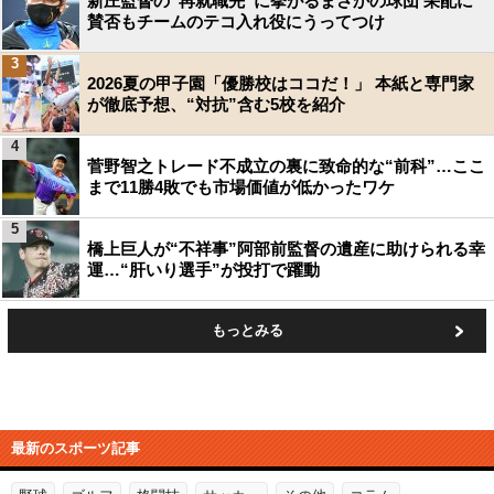
新庄監督の“再就職先”に挙がるまさかの球団 采配に
賛否もチームのテコ入れ役にうってつけ
3
2026夏の甲子園「優勝校はココだ！」 本紙と専門家
が徹底予想、“対抗”含む5校を紹介
4
菅野智之トレード不成立の裏に致命的な“前科”…ここ
まで11勝4敗でも市場価値が低かったワケ
5
橋上巨人が“不祥事”阿部前監督の遺産に助けられる幸
運…“肝いり選手”が投打で躍動
もっとみる
最新のスポーツ記事