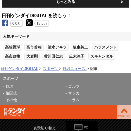
もっとみる
日刊ゲンダイDIGITALを読もう！
6.6万
18.5万
人気キーワード
高校野球
高市首相
清水アキラ
板東英二
ハラスメント
高市政権
大岩剛
黄川田仁志
広末涼子
スキャンダル
日刊ゲンダイDIGITAL
スポーツ
野球ニュース
記事
スポーツ
野球
ゴルフ
格闘技
サッカー
その他
コラム
表示切り替え