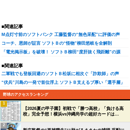
■関連記事
M点灯寸前のソフトバンク 工藤監督の“無色采配”に評価の声
コーチ、恩師が証言 ソフトＢの“怪物”柳田悠岐を全解剖
「電光掲示板」を破壊！ ソフトＢ柳田“度肝抜く飛距離”の源
■関連記事
二軍戦でも登板回避のソフトＢ松坂に相次ぐ「詐欺師」の声
“伏兵”川島の一発で首位浮上 ソフトＢ支えるブ厚い「選手層」
野球のアクセスランキング
1
【2026夏の甲子園】初戦で「勝つ高校」「負ける高
校」完全予想！横浜vs沖縄尚学の超好カードは…
2