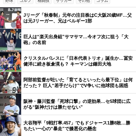
野球
ゴルフ
格闘技
サッカー
その他
コラム
Jリーグ「秋春制」元年の注目株はC大阪20歳MF…父
は元Jリーガー、兄はベルギー1部
巨人は“楽天出身組”サマサマ…今オフ次に狙う「大
砲」の名前
クリスタルパレスに「日本代表トリオ」誕生か…冨安
健洋に続き板倉滉も？ キーマンは鎌田大地
阿部前監督が吐いた「育てるといったら最下位」は何
だった？ 巨人“若手だらけ”でV争いに他球団も困惑
阪神・藤川監督「死球口撃」の逆効果…セ5球団に広
がる“阪神だけは勝たせない”
大谷翔平「9戦打率.457」でもドジャース1勝8敗…勝
ちたい一心の“暴走”で膝悪化の懸念