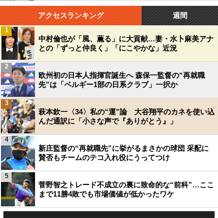
アクセスランキング
週間
1
中村倫也が「風、薫る」に大貢献…妻・水卜麻美アナ
との「ずっと仲良く」「にこやかな」近況
2
欧州初の日本人指揮官誕生へ 森保一監督の“再就職
先”は「ベルギー1部の日系クラブ」一択か
3
萩本欽一〈34〉私の“運”論 大谷翔平のカネを使い込
んだ通訳に「小さな声で『ありがとう』」
4
新庄監督の“再就職先”に挙がるまさかの球団 采配に
賛否もチームのテコ入れ役にうってつけ
5
菅野智之トレード不成立の裏に致命的な“前科”…ここ
まで11勝4敗でも市場価値が低かったワケ