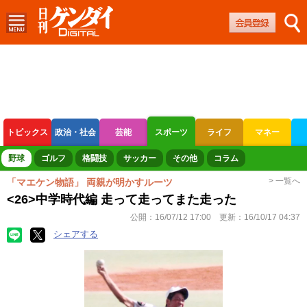
トピックス
政治・社会
芸能
スポーツ
ライフ
マネー
ボートレース
競輪
オートレース
野球
ゴルフ
格闘技
サッカー
その他
コラム
> 一覧へ
「マエケン物語」 両親が明かすルーツ
<26>中学時代編 走って走ってまた走った
公開：
16/07/12 17:00
更新：
16/10/17 04:37
シェアする