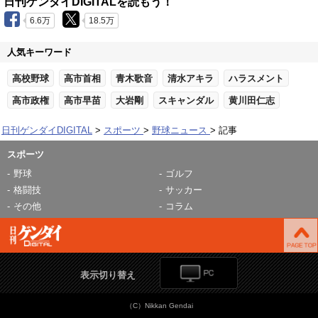
日刊ゲンダイDIGITALを読もう！
6.6万
18.5万
人気キーワード
高校野球
高市首相
青木歌音
清水アキラ
ハラスメント
高市政権
高市早苗
大岩剛
スキャンダル
黄川田仁志
日刊ゲンダイDIGITAL
スポーツ
野球ニュース
記事
スポーツ
野球
ゴルフ
格闘技
サッカー
その他
コラム
表示切り替え
（C）Nikkan Gendai