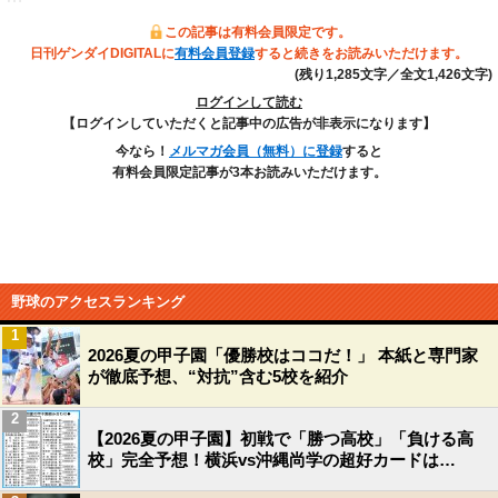
この記事は有料会員限定です。
日刊ゲンダイDIGITALに
有料会員登録
すると続きをお読みいただけます。
(残り1,285文字／全文1,426文字)
ログインして読む
【ログインしていただくと記事中の広告が非表示になります】
今なら！
メルマガ会員（無料）に登録
すると
有料会員限定記事が3本お読みいただけます。
野球のアクセスランキング
1
2026夏の甲子園「優勝校はココだ！」 本紙と専門家
が徹底予想、“対抗”含む5校を紹介
2
【2026夏の甲子園】初戦で「勝つ高校」「負ける高
校」完全予想！横浜vs沖縄尚学の超好カードは…