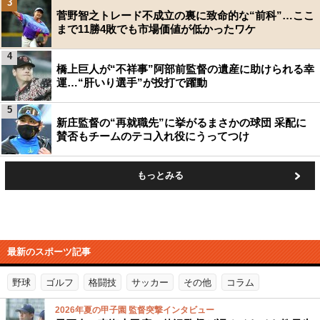
3
菅野智之トレード不成立の裏に致命的な“前科”…ここ
まで11勝4敗でも市場価値が低かったワケ
4
橋上巨人が“不祥事”阿部前監督の遺産に助けられる幸
運…“肝いり選手”が投打で躍動
5
新庄監督の“再就職先”に挙がるまさかの球団 采配に
賛否もチームのテコ入れ役にうってつけ
もっとみる
最新のスポーツ記事
野球
ゴルフ
格闘技
サッカー
その他
コラム
2026年夏の甲子園 監督突撃インタビュー