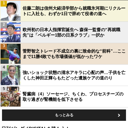
1
佐藤二朗は信州大経済学部から就職氷河期にリクルー
トに入社も、わずか1日で辞めて役者の道へ
2
欧州初の日本人指揮官誕生へ 森保一監督の“再就職
先”は「ベルギー1部の日系クラブ」一択か
3
菅野智之トレード不成立の裏に致命的な“前科”…ここ
まで11勝4敗でも市場価値が低かったワケ
4
強いショック状態の清水アキラに心配の声…子供を亡
くした神田正輝らもたどった遺族ケアの道のり
5
腎臓病（4）ソーセージ、ちくわ、プロセスチーズの
取り過ぎが腎機能を低下させる
もっとみる