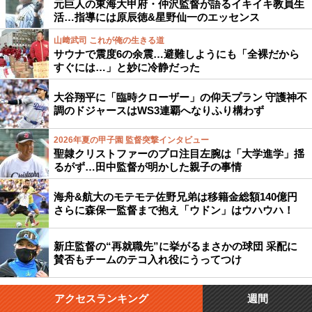
元巨人の東海大甲府・仲沢監督が語るイキイキ教員生
活…指導には原辰徳&星野仙一のエッセンス
山﨑武司 これが俺の生きる道
サウナで震度6の余震…避難しようにも「全裸だから
すぐには…」と妙に冷静だった
大谷翔平に「臨時クローザー」の仰天プラン 守護神不
調のドジャースはWS3連覇へなりふり構わず
2026年夏の甲子園 監督突撃インタビュー
聖隷クリストファーのプロ注目左腕は「大学進学」揺
るがず…田中監督が明かした親子の事情
海舟&航大のモテモテ佐野兄弟は移籍金総額140億円
さらに森保一監督まで抱え「ウドン」はウハウハ！
新庄監督の“再就職先”に挙がるまさかの球団 采配に
賛否もチームのテコ入れ役にうってつけ
アクセスランキング
週間