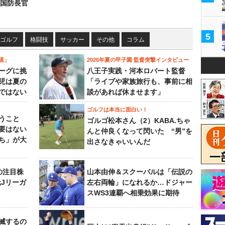
国防長官
5
ゴルフ
格闘技
サッカー
その他
コラム
退」
2026年夏の甲子園 監督突撃インタビュー
ーグに挑
八王子実践・河本ロバート監督
児は夏の
「ライブや家族旅行も、事前に相
ではない
談があれば休ませます」
ゴルフは本当に面白い！
うこと
ゴルゴ松本さん（2）KABA.ちゃ
要はない
んと仲良くなって閃いた “男”を
ち」が大
出さなきゃいいんだ
の注目株
山本由伸＆スクーバルは「伝説の
元Jリーガ
左右両輪」になれるか…ドジャー
スWS3連覇へ相乗効果に期待
滅するの