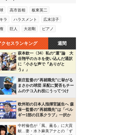
球
高市首相
板東英二
キラ
ハラスメント
広末涼子
権
巨人
大岩剛
ピアノ
アクセスランキング
週間
萩本欽一〈34〉私の“運”論 大
谷翔平のカネを使い込んだ通訳
に「小さな声で『ありがと
う』」
新庄監督の“再就職先”に挙がる
まさかの球団 采配に賛否もチー
ムのテコ入れ役にうってつけ
欧州初の日本人指揮官誕生へ 森
保一監督の“再就職先”は「ベル
ギー1部の日系クラブ」一択か
中村倫也が「風、薫る」に大貢
献…妻・水卜麻美アナとの「ず