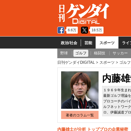
6.6万
18.5万
政治/社会
芸能
スポーツ
ライ
野球
ゴルフ
格闘技
サッカー
日刊ゲンダイDIGITAL
スポーツ
ゴルフ
内藤雄
１９６９年生ま
最新ゴルフ理論
プロコーチのパイ
ルフネットワー
ロ、伊藤誠道プ
著者のコラム一覧
内藤雄士が分析 トッププロの企業秘密