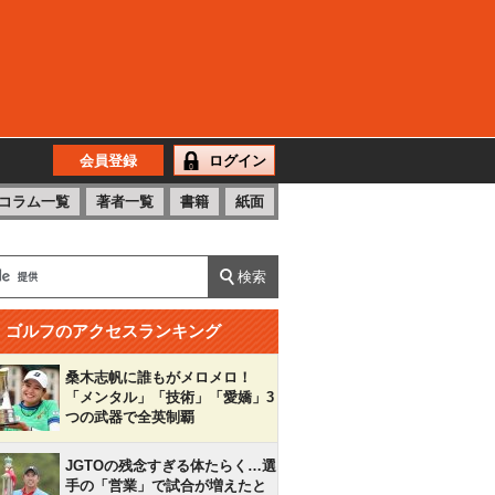
会員登録
ログイン
コラム一覧
著者一覧
書籍
紙面
ゴルフのアクセスランキング
桑木志帆に誰もがメロメロ！
「メンタル」「技術」「愛嬌」3
つの武器で全英制覇
JGTOの残念すぎる体たらく…選
手の「営業」で試合が増えたと