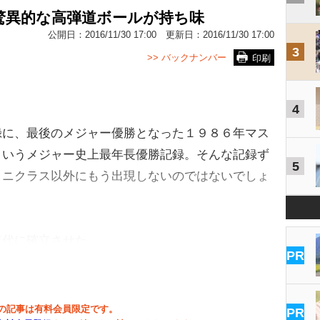
驚異的な高弾道ボールが持ち味
公開日：
2016/11/30 17:00
更新日：
2016/11/30 17:00
3
>> バックナンバー
印刷
4
に、最後のメジャー優勝となった１９８６年マス
というメジャー史上最年長優勝記録。そんな記録ず
5
・ニクラス以外にもう出現しないのではないでしょ
代に確立させた…
PR
の記事は有料会員限定です。
PR