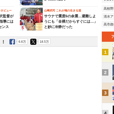
高校野
ンタビュー
山﨑武司 これが俺の生きる道
沢監督が
サウナで震度6の余震…避難しよ
清水ア
指導には
うにも「全裸だからすぐには…」
高市政
センス
と妙に冷静だった
う！
6.6万
18.5万
1
2
3
4