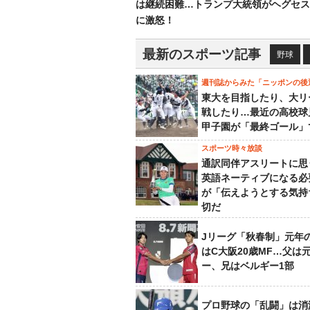
は継続困難…トランプ大統領がヘグセス
に激怒！
最新のスポーツ記事
野球
週刊誌からみた「ニッポンの後
東大を目指したり、大リ
戦したり…最近の高校球
甲子園が「最終ゴール」
スポーツ時々放談
通訳同伴アスリートに思
英語ネーティブになる必
が「伝えようとする気持
切だ
Jリーグ「秋春制」元年
はC大阪20歳MF…父は
ー、兄はベルギー1部
プロ野球の「乱闘」は消