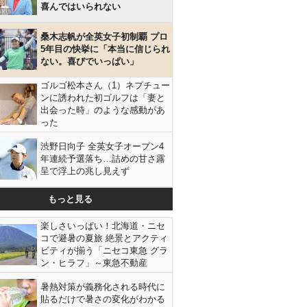
喜んではいられない
桑木志帆が全英女子初制覇 プロ
5年目の快挙に「本当に信じられ
ない。喜びでいっぱい」
ゴルゴ松本さん（1）ネプチュー
ンに誘われた初ゴルフは「妻と
出会った時」のような感動があ
った
渋野日向子 全英女子オープン4
年連続予選落ち…詰めの甘さ露
呈で浮上の兆し見えず
もっと見る
楽しさいっぱい！北海道・ニセ
コで避暑の夏旅 絶景とアクティ
ビティが揃う「ニセコ東急 グラ
ン・ヒラフ」～東急不動産
暑熱対策が義務化される時代に
貼るだけで暑さの変化がわかる