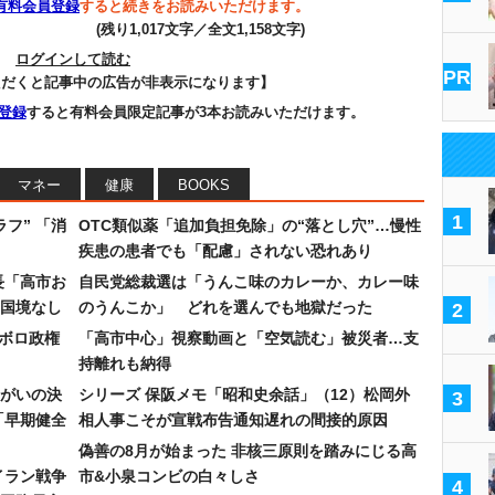
有料会員登録
すると続きをお読みいただけます。
(残り1,017文字／全文1,158文字)
ログインして読む
PR
ただくと記事中の広告が非表示になります】
登録
すると有料会員限定記事が3本お読みいただけます。
マネー
健康
BOOKS
1
フ” 「消
OTC類似薬「追加負担免除」の“落とし穴”…慢性
疾患の患者でも「配慮」されない恐れあり
長「高市お
自民党総裁選は「うんこ味のカレーか、カレー味
国境なし
のうんこか」 どれを選んでも地獄だった
2
なボロ政権
「高市中心」視察動画と「空気読む」被災者…支
持離れも納得
まがいの決
シリーズ 保阪メモ「昭和史余話」（12）松岡外
3
「早期健全
相人事こそが宣戦布告通知遅れの間接的原因
偽善の8月が始まった 非核三原則を踏みにじる高
イラン戦争
市&小泉コンビの白々しさ
4