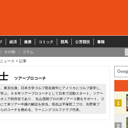
フ
経済
健康
コミック
競馬
公営競技
書籍
その他
コラム
ニュース
記事
士
ツアープロコーチ
れ、東京出身。日本大学ゴルフ部在籍中にアメリカにゴルフ留学し、
を学ぶ。９８年ツアープロコーチとして日本で活動スタート。ツアー
オニア的存在であり、 丸山茂樹プロの米ツアー３勝をサポート。ゴ
1
クにて米ツアー中継の解説を担当。現在は平塚哲二プロ、矢野東プ
ロらのコーチを務める。ラーニングゴルフクラブ代表。
2