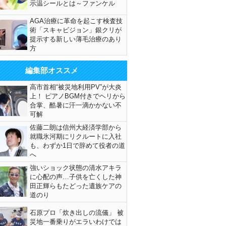
示温シールとは～ファンケル
AGA治療に革命を起こす検査技
術「スキャビジョン」銀クリが
提示する新しい薄毛治療のあり
方
編集部オススメ
高市首相“被災地利用PV”が大炎
上！ ピアノBGM付きでヘリから
合掌、酷暑に汗一滴かかない不
可解
佐藤二朗は信州大経済学部から
就職氷河期にリクルートに入社
も、わずか1日で辞めて役者の道
へ
強いショック状態の清水アキラ
に心配の声…子供を亡くした神
田正輝らもたどった遺族ケアの
道のり
石原プロ「炊き出しの流儀」 被
災地一番乗りがエラいわけでは