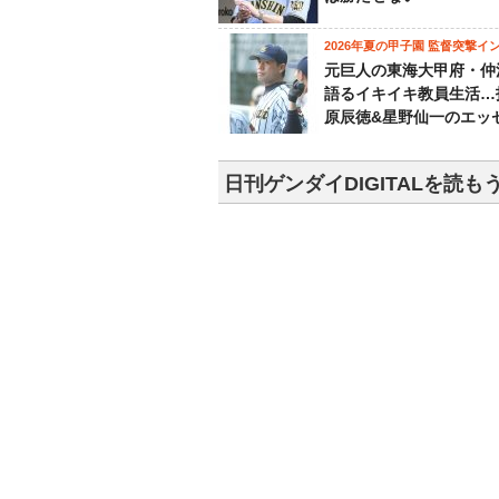
2026年夏の甲子園 監督突撃イ
元巨人の東海大甲府・仲
語るイキイキ教員生活…
原辰徳&星野仙一のエッ
日刊ゲンダイDIGITALを読も