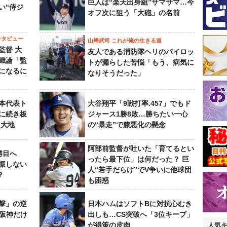
巨人は“楽天出身組”サマサマ…今
い“侍ジ
オフ次に狙う「大砲」の名前
ンタビュー
山﨑武司 これが俺の生きる道
監督 大
友人である消防隊ヘリのパイロッ
織論「監
トが漏らした苦悩「もう、病気に
になるに
なりそうだった」
本代表ト
大谷翔平「9戦打率.457」でもド
に続き板
ジャース1勝8敗…勝ちたい一心
田大地
の“暴走”で膝悪化の懸念
阿部前監督が吐いた「育てるとい
勝目へ
ったら最下位」は何だった？ 巨
振しない
人“若手だらけ”でV争いに他球団
？
も困惑
撃」の逆
日本ハムはソフトBに対抗心むき
“阪神だけ
出しも…CS突破へ「3位キープ」
が得策の皮肉
人気