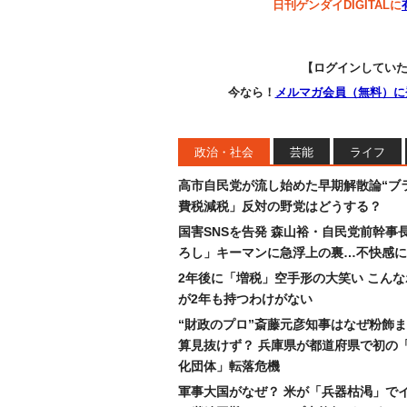
日刊ゲンダイDIGITALに
【ログインしてい
今なら！
メルマガ会員（無料）に
政治・社会
芸能
ライフ
高市自民党が流し始めた早期解散論“ブラ
費税減税」反対の野党はどうする？
国害SNSを告発 森山裕・自民党前幹事
ろし」キーマンに急浮上の裏…不快感に
2年後に「増税」空手形の大笑い こん
が2年も持つわけがない
“財政のプロ”斎藤元彦知事はなぜ粉飾
算見抜けず？ 兵庫県が都道府県で初の
化団体」転落危機
軍事大国がなぜ？ 米が「兵器枯渇」で