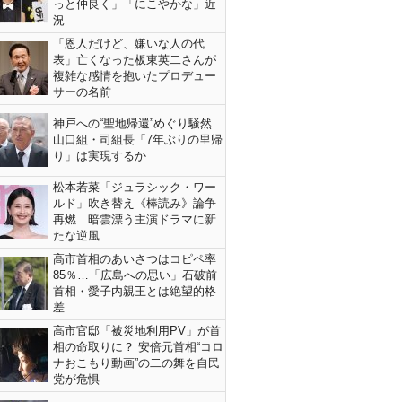
っと仲良く」「にこやかな」近
況
「恩人だけど、嫌いな人の代
表」亡くなった板東英二さんが
複雑な感情を抱いたプロデュー
サーの名前
神戸への“聖地帰還”めぐり騒然…
山口組・司組長「7年ぶりの里帰
り」は実現するか
松本若菜「ジュラシック・ワー
ルド」吹き替え《棒読み》論争
再燃…暗雲漂う主演ドラマに新
たな逆風
高市首相のあいさつはコピペ率
85％…「広島への思い」石破前
首相・愛子内親王とは絶望的格
差
高市官邸「被災地利用PV」が首
相の命取りに？ 安倍元首相“コロ
ナおこもり動画”の二の舞を自民
党が危惧