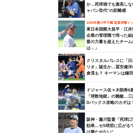
か…死球禍でも激高しな
ャパン世代”の距離感
2026年夏の甲子園 監督突撃イ
東日本国際大昌平・江井
企業の管理職で培った組
督の力量を超えたチーム
は…」
クリスタルパレスに「日
リオ」誕生か…冨安健洋
倉滉も？ キーマンは鎌
ドジャース佐々木朗希6
「球数地獄」の難敵…三
Dバックス攻略のカギは
阪神・藤川監督「死球口
効果…セ5球団に広がる
は勝たせない”