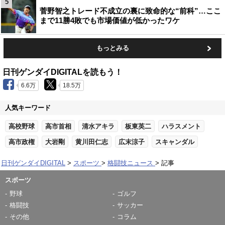
5
菅野智之トレード不成立の裏に致命的な“前科”…ここ
まで11勝4敗でも市場価値が低かったワケ
もっとみる
日刊ゲンダイDIGITALを読もう！
6.6万
18.5万
人気キーワード
高校野球
高市首相
清水アキラ
板東英二
ハラスメント
高市政権
大岩剛
黄川田仁志
広末涼子
スキャンダル
日刊ゲンダイDIGITAL
スポーツ
格闘技ニュース
記事
スポーツ
野球
ゴルフ
格闘技
サッカー
その他
コラム