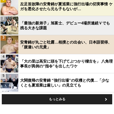
左足首故障の安青錦が夏巡業に強行出場の切実事情 ケ
ガを悪化させたら元も子もないが…
2
「最強の新弟子」旭富士、デビュー4場所連続Ｖでも
残る大きな課題
3
安青錦が丸ごと吐露…相撲との出会い、日本語習得、
「腹違いの兄貴」
4
「大の里は高安に頭を下げてぶつかり稽古を」 八角理
事長が異例の“指令”を出したワケ
5
大関復帰の安青錦 “強行出場”の収穫と代償…「少な
くとも夏巡業は厳しい」の見立ても
もっとみる