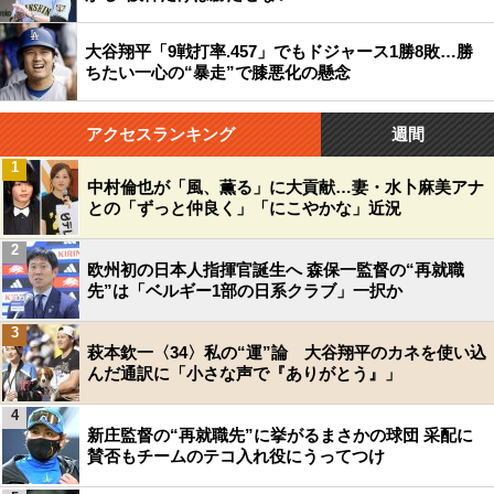
大谷翔平「9戦打率.457」でもドジャース1勝8敗…勝
ちたい一心の“暴走”で膝悪化の懸念
アクセスランキング
週間
1
中村倫也が「風、薫る」に大貢献…妻・水卜麻美アナ
との「ずっと仲良く」「にこやかな」近況
2
欧州初の日本人指揮官誕生へ 森保一監督の“再就職
先”は「ベルギー1部の日系クラブ」一択か
3
萩本欽一〈34〉私の“運”論 大谷翔平のカネを使い込
んだ通訳に「小さな声で『ありがとう』」
4
新庄監督の“再就職先”に挙がるまさかの球団 采配に
賛否もチームのテコ入れ役にうってつけ