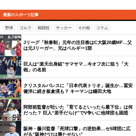
最新のスポーツ記事
野球
ゴルフ
格闘技
サッカー
その他
コラム
Jリーグ「秋春制」元年の注目株はC大阪20歳MF…父
は元Jリーガー、兄はベルギー1部
巨人は“楽天出身組”サマサマ…今オフ次に狙う「大
砲」の名前
クリスタルパレスに「日本代表トリオ」誕生か…冨安
健洋に続き板倉滉も？ キーマンは鎌田大地
阿部前監督が吐いた「育てるといったら最下位」は何
だった？ 巨人“若手だらけ”でV争いに他球団も困惑
阪神・藤川監督「死球口撃」の逆効果…セ5球団に広
がる“阪神だけは勝たせない”