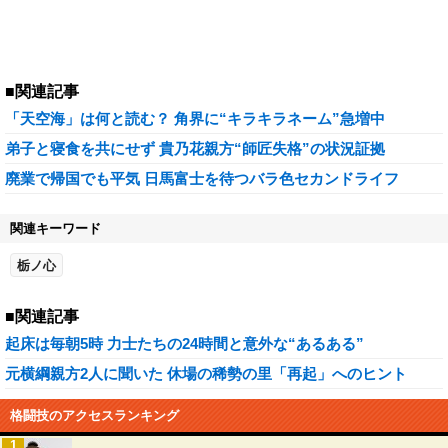
■関連記事
「天空海」は何と読む？ 角界に“キラキラネーム”急増中
弟子と寝食を共にせず 貴乃花親方“師匠失格”の状況証拠
廃業で帰国でも平気 日馬富士を待つバラ色セカンドライフ
関連キーワード
栃ノ心
■関連記事
起床は毎朝5時 力士たちの24時間と意外な“あるある”
元横綱親方2人に聞いた 休場の稀勢の里「再起」へのヒント
格闘技のアクセスランキング
1