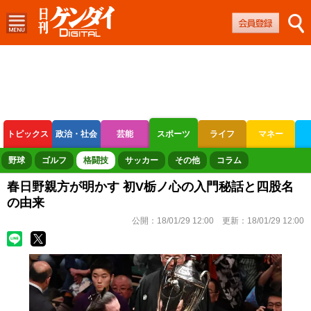
トピックス
政治・社会
芸能
スポーツ
ライフ
マネー
ボートレース
競輪
オートレース
野球
ゴルフ
格闘技
サッカー
その他
コラム
春日野親方が明かす 初V栃ノ心の入門秘話と四股名
の由来
公開：
18/01/29 12:00
更新：
18/01/29 12:00