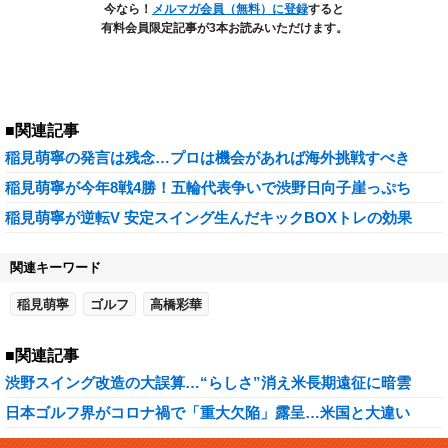
今なら！
メルマガ会員（無料）に登録
すると
有料会員限定記事が3本お読みいただけます。
■関連記事
稲見萌寧の発言は残念…プロは機会があれば海外挑戦すべき
稲見萌寧が今年8戦4勝！五輪代表争いで渋野日向子崖っぷち
稲見萌寧が逆転V 安定スイング生んだキックBOXトレの効果
関連キーワード
稲見萌寧
ゴルフ
高橋彩華
■関連記事
渋野スイング改造の大誤算…“らしさ”消え米長期遠征に暗雲
日本ゴルフ界がコロナ禍で「重大欠陥」露呈…米国と大違い