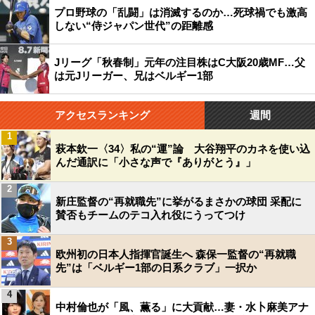
プロ野球の「乱闘」は消滅するのか…死球禍でも激高
しない“侍ジャパン世代”の距離感
Jリーグ「秋春制」元年の注目株はC大阪20歳MF…父
は元Jリーガー、兄はベルギー1部
アクセスランキング
週間
1
萩本欽一〈34〉私の“運”論 大谷翔平のカネを使い込
んだ通訳に「小さな声で『ありがとう』」
2
新庄監督の“再就職先”に挙がるまさかの球団 采配に
賛否もチームのテコ入れ役にうってつけ
3
欧州初の日本人指揮官誕生へ 森保一監督の“再就職
先”は「ベルギー1部の日系クラブ」一択か
4
中村倫也が「風、薫る」に大貢献…妻・水卜麻美アナ