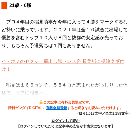
21歳・6勝
プロ４年目の稲見萌寧が今年に入って４勝をマークするな
ど勢いに乗っています。２０２１年は全１０試合に出場して
優勝を含むトップ１０入り８回と抜群の安定感が光ってお
り、もちろん予選落ちは１回もありません。
イ・ボミのセクシー肩出し黒ドレス姿 超美脚に視線クギ付
け！
稲見は１６６センチ、５８キロと恵まれたがっしりした体
格で、オフに相当ハ…
この記事は有料会員限定です。
日刊ゲンダイDIGITALに
有料会員登録
すると続きをお読みいただけます。
(残り1,017文字／全文1,158文字)
ログインして読む
【ログインしていただくと記事中の広告が非表示になります】