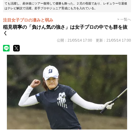
ても活躍し、産休後にツアー復帰して優勝も飾った。２児の母親であり、レギュラー引退後
はテレビ解説で活躍。若手プロやジュニア育成にも力を入れている。
> 一覧へ
注目女子プロの凄みと弱み
稲見萌寧の「負けん気の強さ」は女子プロの中でも群を抜
く
公開：
21/05/14 17:00
更新：
21/05/14 17:00