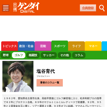
トピックス
政治・社会
芸能
スポーツ
ライフ
マネー
ボートレース
競輪
オートレース
野球
ゴルフ
格闘技
サッカー
その他
コラム
塩谷育代
プロゴルファー
著者のコラム一覧
１９６２年、愛知県名古屋市出身。高校卒業後にゴルフ練習場に入り、松井利樹プロの指導
で８２年にプロテスト合格。８９年のヤクルトミルミルレディースで初優勝。９２年、９５
年と２度賞金女王に輝く。ツアー通算２０勝。９３年オフに結婚。ママさんプレーヤーとし