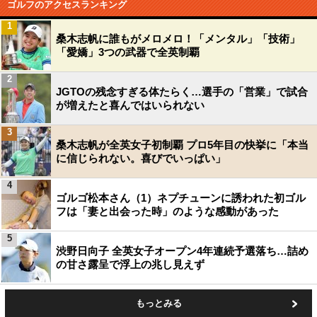
ゴルフのアクセスランキング
1
桑木志帆に誰もがメロメロ！「メンタル」「技術」
「愛嬌」3つの武器で全英制覇
2
JGTOの残念すぎる体たらく…選手の「営業」で試合
が増えたと喜んではいられない
3
桑木志帆が全英女子初制覇 プロ5年目の快挙に「本当
に信じられない。喜びでいっぱい」
4
ゴルゴ松本さん（1）ネプチューンに誘われた初ゴル
フは「妻と出会った時」のような感動があった
5
渋野日向子 全英女子オープン4年連続予選落ち…詰め
の甘さ露呈で浮上の兆し見えず
もっとみる