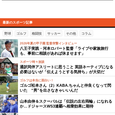
最新のスポーツ記事
野球
ゴルフ
格闘技
サッカー
その他
コラム
2026年夏の甲子園 監督突撃インタビュー
八王子実践・河本ロバート監督「ライブや家族旅行
も、事前に相談があれば休ませます」
スポーツ時々放談
通訳同伴アスリートに思うこと 英語ネーティブになる
必要はないが「伝えようとする気持ち」が大切だ
ゴルフは本当に面白い！
ゴルゴ松本さん（2）KABA.ちゃんと仲良くなって閃
いた “男”を出さなきゃいいんだ
山本由伸＆スクーバルは「伝説の左右両輪」になれる
か…ドジャースWS3連覇へ相乗効果に期待