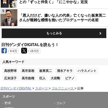
との「ずっと仲良く」「にこやかな」近況
5
「恩人だけど、嫌いな人の代表」亡くなった板東英二
さんが複雑な感情を抱いたプロデューサーの名前
もっとみる
日刊ゲンダイDIGITALを読もう！
6.6万
18.5万
人気キーワード
高校野球
高市首相
板東英二
清水アキラ
ハラスメント
広末涼子
高市政権
巨人
大岩剛
ピアノ
日刊ゲンダイDIGITAL
スポーツ
ゴルフニュース
記事
スポーツ
野球
ゴルフ