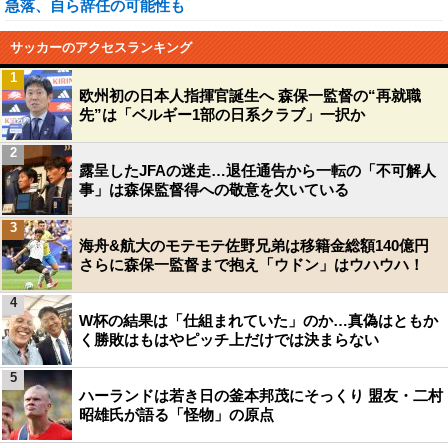
急落、自ら辞任の可能性も
サッカーのアクセスランキング
1
欧州初の日本人指揮官誕生へ 森保一監督の“再就職
先”は「ベルギー1部の日系クラブ」一択か
2
露呈したJFAの迷走…退任通告から一転の「不可解人
事」は森保監督得への敬意を欠いている
3
海舟&航大のモテモテ佐野兄弟は移籍金総額140億円
さらに森保一監督まで抱え「ウドン」はウハウハ！
4
W杯の結果は「仕組まれていた」のか…真偽はともか
く勝敗はもはやピッチ上だけでは決まらない
5
ハーランドは若き日の釜本邦茂にそっくり 盟友・二村
昭雄氏が語る「怪物」の原点