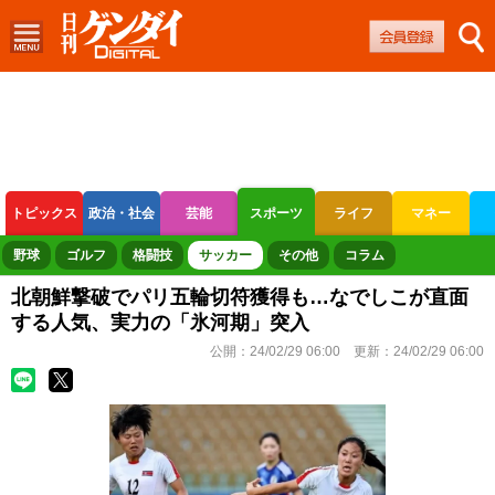
トピックス
政治・社会
芸能
スポーツ
ライフ
マネー
ボートレース
競輪
オートレース
野球
ゴルフ
格闘技
サッカー
その他
コラム
北朝鮮撃破でパリ五輪切符獲得も…なでしこが直面
する人気、実力の「氷河期」突入
公開：
24/02/29 06:00
更新：
24/02/29 06:00