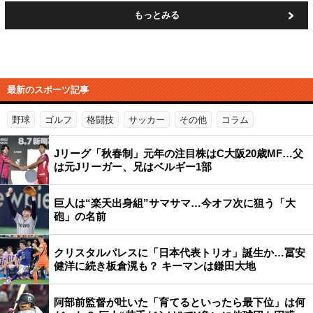
もっとみる
最新のスポーツ記事
野球
ゴルフ
格闘技
サッカー
その他
コラム
Jリーグ「秋春制」元年の注目株はC大阪20歳MF…父
は元Jリーガー、兄はベルギー1部
巨人は“楽天出身組”サマサマ…今オフ次に狙う「大
砲」の名前
クリスタルパレスに「日本代表トリオ」誕生か…冨安
健洋に続き板倉滉も？ キーマンは鎌田大地
阿部前監督が吐いた「育てるといったら最下位」は何