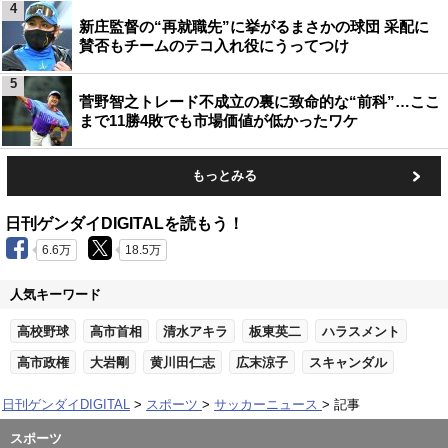
4
新庄監督の“再就職先”に挙がるまさかの球団 采配に
賛否もチームのテコ入れ役にうってつけ
5
菅野智之トレード不成立の裏に致命的な“前科”…ここ
まで11勝4敗でも市場価値が低かったワケ
もっとみる
日刊ゲンダイDIGITALを読もう！
6.6万
18.5万
人気キーワード
高校野球
高市首相
清水アキラ
板東英二
ハラスメント
高市政権
大岩剛
黄川田仁志
広末涼子
スキャンダル
日刊ゲンダイDIGITAL
スポーツ
サッカーニュース
記事
スポーツ