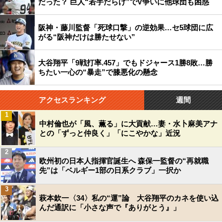
だった？ 巨人“若手だらけ”でV争いに他球団も困惑
阪神・藤川監督「死球口撃」の逆効果…セ5球団に広
がる“阪神だけは勝たせない”
大谷翔平「9戦打率.457」でもドジャース1勝8敗…勝
ちたい一心の“暴走”で膝悪化の懸念
アクセスランキング
週間
1
中村倫也が「風、薫る」に大貢献…妻・水卜麻美アナ
との「ずっと仲良く」「にこやかな」近況
2
欧州初の日本人指揮官誕生へ 森保一監督の“再就職
先”は「ベルギー1部の日系クラブ」一択か
3
萩本欽一〈34〉私の“運”論 大谷翔平のカネを使い込
んだ通訳に「小さな声で『ありがとう』」