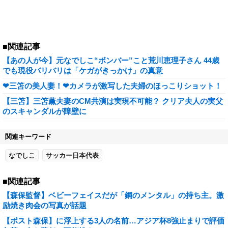
■関連記事
【あの人が今】元なでしこ“ボンバー”こと荒川恵理子さん 44歳
でも現役バリバリは「ケガがきっかけ」の真意
❤三笘の美人妻！❤カメラが激写した夫婦のほっこりショット！
【三笘】三笘薫夫妻のCM共演は実現不可能？ クリア夫人の実父
のスキャンダルが障壁に
関連キーワード
なでしこ
サッカー日本代表
■関連記事
【森保監督】ベビーフェイスだが「鋼のメンタル」の持ち主。激
励焼き肉会の写真が話題
【ポスト森保】に浮上する3人の名前…アジア杯8強止まりで評価