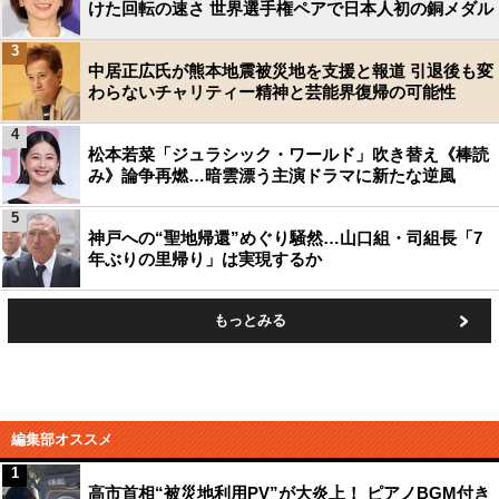
けた回転の速さ 世界選手権ペアで日本人初の銅メダル
3
中居正広氏が熊本地震被災地を支援と報道 引退後も変
わらないチャリティー精神と芸能界復帰の可能性
4
松本若菜「ジュラシック・ワールド」吹き替え《棒読
み》論争再燃…暗雲漂う主演ドラマに新たな逆風
5
神戸への“聖地帰還”めぐり騒然…山口組・司組長「7
年ぶりの里帰り」は実現するか
もっとみる
編集部オススメ
1
高市首相“被災地利用PV”が大炎上！ ピアノBGM付き