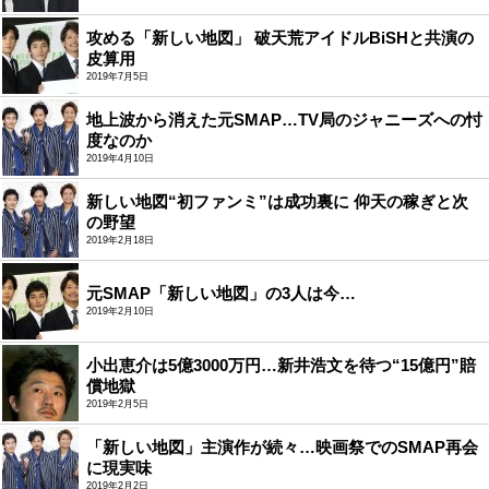
攻める「新しい地図」 破天荒アイドルBiSHと共演の
皮算用
2019年7月5日
地上波から消えた元SMAP…TV局のジャニーズへの忖
度なのか
2019年4月10日
新しい地図“初ファンミ”は成功裏に 仰天の稼ぎと次
の野望
2019年2月18日
元SMAP「新しい地図」の3人は今…
2019年2月10日
小出恵介は5億3000万円…新井浩文を待つ“15億円”賠
償地獄
2019年2月5日
「新しい地図」主演作が続々…映画祭でのSMAP再会
に現実味
2019年2月2日