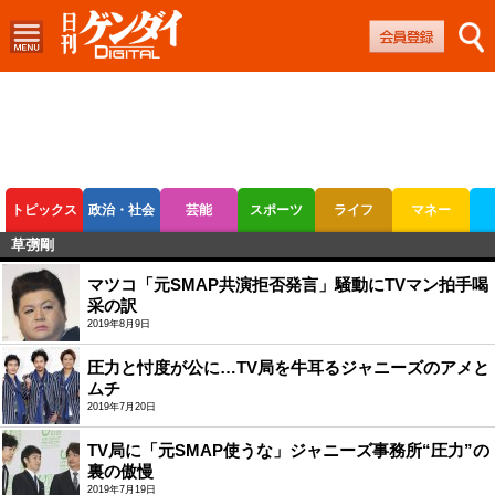
トピックス
政治・社会
芸能
スポーツ
ライフ
マネー
草彅剛
ボートレース
競輪
オートレース
マツコ「元SMAP共演拒否発言」騒動にTVマン拍手喝
采の訳
2019年8月9日
圧力と忖度が公に…TV局を牛耳るジャニーズのアメと
ムチ
2019年7月20日
TV局に「元SMAP使うな」ジャニーズ事務所“圧力”の
裏の傲慢
2019年7月19日