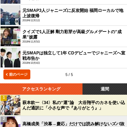
元SMAP3人ジャニーズに反攻開始 福岡ローカルで地
上波復帰
2018年12月1日
クイズで1人正解 剛力彩芽が高級グルメデートの“成
果”披露
2018年11月5日
元SMAPは独立して1年 CDデビューでジャニーズへ宣
戦布告か
2018年10月4日
前のページ
5 / 5
アクセスランキング
週間
1
萩本欽一〈34〉私の“運”論 大谷翔平のカネを使い込
んだ通訳に「小さな声で『ありがとう』」
2
高橋成美「渋幕→慶応」だけでは読み解けないズバ抜