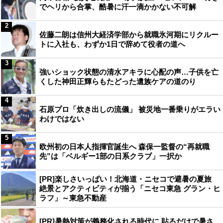
でヘリから合掌、酷暑に汗一滴かかない不可解
2
佐藤二朗は信州大経済学部から就職氷河期にリクルー
トに入社も、わずか1日で辞めて役者の道へ
3
強いショック状態の清水アキラに心配の声…子供を亡
くした神田正輝らもたどった遺族ケアの道のり
4
石原プロ「炊き出しの流儀」 被災地一番乗りがエラい
わけではない
5
欧州初の日本人指揮官誕生へ 森保一監督の“再就職
先”は「ベルギー1部の日系クラブ」一択か
[PR]楽しさいっぱい！北海道・ニセコで避暑の夏旅
絶景とアクティビティが揃う「ニセコ東急 グラン・ヒ
ラフ」～東急不動産
[PR]暑熱対策が義務化される時代に 貼るだけで暑さ