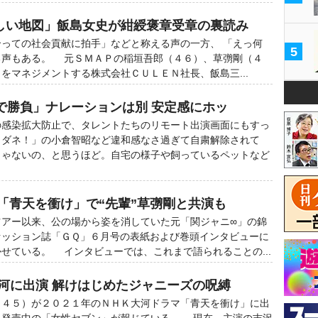
新しい地図」飯島女史が紺綬褒章受章の裏読み
っての社会貢献に拍手」などと称える声の一方、 「えっ何
5
る声もある。 元ＳＭＡＰの稲垣吾郎（４６）、草彅剛（４
をマネジメントする株式会社ＣＵＬＥＮ社長、飯島三...
で勝負」ナレーションは別 安定感にホッ
感染拡大防止で、タレントたちのリモート出演画面にもすっ
くダネ！」の小倉智昭など違和感なさ過ぎて自粛解除されて
じゃないの、と思うほど。自宅の様子や飼っているペットなど
「青天を衝け」で“先輩”草彅剛と共演も
アー以来、公の場から姿を消していた元「関ジャニ∞」の錦
ァッション誌「ＧＱ」６月号の表紙および巻頭インタビューに
せている。 インタビューでは、これまで語られることの...
大河に出演 解けはじめたジャニーズの呪縛
４５）が２０２１年のＮＨＫ大河ドラマ「青天を衝け」に出