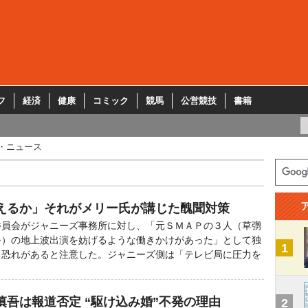
フ
経済
健康
コミック
競馬
公営競技
書籍
・ニュース
えるか」それがメリー氏が講じた醜聞対策
員会がジャニーズ事務所に対し、「元ＳＭＡＰの３人（草彅
吾）の地上波出演を妨げるような働きかけがあった」として独
1
る恐れがあると注意した。ジャニーズ側は「テレビ局に圧力を
慎吾は報道否定 “駆け込み婚”不発の理由
2