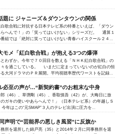
話題に ジャニーズ＆ダウンタウンの関係
白歌合戦に対抗する日本テレビ系の特番といえば、「ダウン
あらへんで！」の「笑ってはいけない」シリーズだ。 通算１
番組では「絶対に笑ってはいけない青春ハイスクール２４...
大モメ「紅白歌合戦」が抱える3つの爆弾
とわずか。今年で７０回目を数える「ＮＨＫ紅白歌合戦」の
日々を過ごしている。 いまだに定まっていないのが紅白の恒
る大河ドラマのＰＲ展開。平均視聴率歴代ワーストを記録...
ル必至の声が…“新契約書”のお粗末な中身
郎（46）、草彅剛（45）、香取慎吾（42）が、大晦日に放
ンのガキの使いやあらへんで！」（日本テレビ系）の年越しＳ
年はこの“元SMAP”３人のテレビ出演に圧力を...
共同声明で“芸能界の悪しき風習”に反旗か
所を退所した錦戸亮（35）と2014年２月に同事務所を退