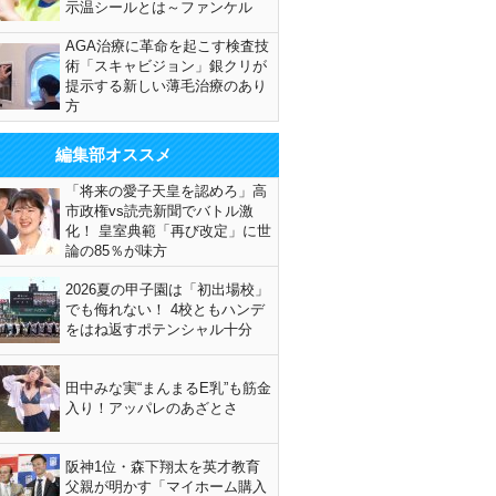
示温シールとは～ファンケル
AGA治療に革命を起こす検査技
術「スキャビジョン」銀クリが
提示する新しい薄毛治療のあり
方
編集部オススメ
「将来の愛子天皇を認めろ」高
市政権vs読売新聞でバトル激
化！ 皇室典範「再び改定」に世
論の85％が味方
2026夏の甲子園は「初出場校」
でも侮れない！ 4校ともハンデ
をはね返すポテンシャル十分
田中みな実“まんまるE乳”も筋金
入り！アッパレのあざとさ
阪神1位・森下翔太を英才教育
父親が明かす「マイホーム購入