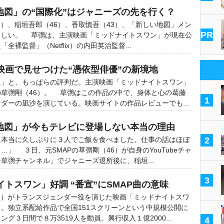
地図」の“国際化”はジャニーズの先を行く？
6）、稲垣吾郎（46）、香取慎吾（43）、「新しい地図」メン
PR
ましい。 草彅は、主演映画「ミッドナイトスワン」が現在公
裸監督」（Netflix）の内田英治監督...
映画で見せつけた“憑依型俳優”の新境地
た」と、もっぱらの評判だ。主演映画「ミッドナイトスワン」
草彅剛（46）。 草彅はこの作品の中で、身体と心の葛藤
1
ダーの凪沙を演じている。映画サイトの作品レビューでも...
い地図」が今もテレビに登場しない本当の理由
に本当に久しぶりに３人でご飯を食べました。仕事の話はほぼ
2
」 ３日、元SMAPの草彅剛（46）が自身のYouTubeチャ
草彅チャンネル」でジャニーズ退所後に、稲垣...
3
トスワン」好調 “番宣”にSMAP曲の意味
6）がトランスジェンダー役を演じた映画「ミッドナイトスワ
。独立系配給作品で全国151スクリーンという中規模公開に
グ３日間で８万3519人を動員。興行収入１億2000...
4