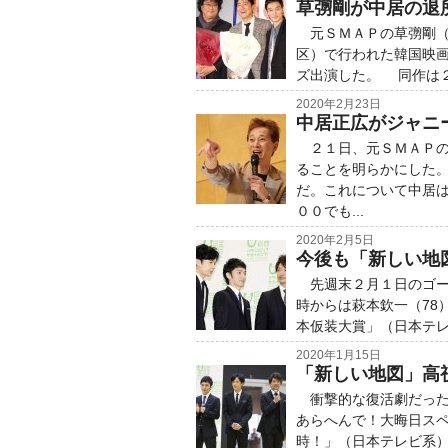
草彅剛が中居の退
元ＳＭＡＰの草彅剛（
区）で行われた韓国映
ズ出演した。 同作は２
2020年2月23日
中居正広がジャニー
２１日、元ＳＭＡＰの
ることを明らかにした
だ。これについて中居
００でも...
2020年2月5日
今後も「新しい地
先週末２月１日のゴール
時からは萩本欽一（78
本仮装大賞」（日本テレ
2020年1月15日
「新しい地図」高
衝撃的な復活劇だった
あらへんで！大晦日ス
時！」（日本テレビ系