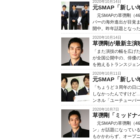
2020年10月14日
元SMAP「新しい
元SMAPの草彅剛（4
バーの海外進出が目覚
開中。昨年話題となった「全
2020年10月14日
草彅剛が最新主演
「また演技の幅を広げ
が全国公開中の、俳優の
を抱えるトランスジェン
2020年10月11日
元SMAP「新し
「ちょうど３周年の日
しなかったんですけど……
ンネル「ユーチューバー
2020年10月7日
草彅剛「ミッドナイ
元SMAPの草彅剛（4
ン」が話題になっている
もかかわらず、オープニン