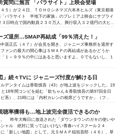
所質問に無言 「パラサイト」上映会登場
４５）が２４日、ＴＯＨＯシネマズ六本木ヒルズ（東京都港
画「パラサイト 半地下の家族」のプレミア上映会にサプライ
３日時点で国内動員２３０万人、興行収入３２億円の大ヒ...
ズ退所…SMAP再結成「99％消えた！」
中居正広（４７）が会見を開き、ジャニーズ事務所を退所す
。ファンの最大の関心事はＳＭＡＰの再結成があるかどうか
は「１～９９％の中にはあると思いますよ。０でもないし、１
図」続々TVに ジャニーズ忖度が解ける日
デンタイムは香取慎吾（43）が地上波をジャックした。19
）と18年間コンビを組む「欽ちゃん＆香取慎吾の第97回全日
ビ系）、21時には「内村カレンの相席どうですか」（フ...
視聴率獲得も…地上波完全復活できるのか
。 昨年大晦日に放送された「ダウンタウンのガキの使いや
ペシャル 絶対に笑ってはいけない青春ハイスクール２４
）に「新しい地図」として、元ＳＭＡＰ稲垣吾郎（４６）、草