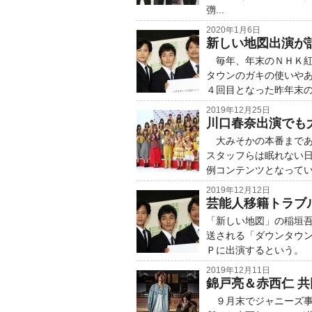
彅...
2020年1月6日
新しい地図出演が
毎年、年末のＮＨＫ紅
タウンのガキの使いや
４回目となった昨年末の
2019年12月25日
川口春奈出演でも
大みそかの本番まであ
スタッフらは眠れない
例コンテンツとなってい
2019年12月12日
芸能人移籍トラブ
「新しい地図」の稲垣吾
送される「ダウンタウ
Ｐに出演するという。 今
2019年12月11日
錦戸亮＆赤西仁 
９月末でジャニーズ事務