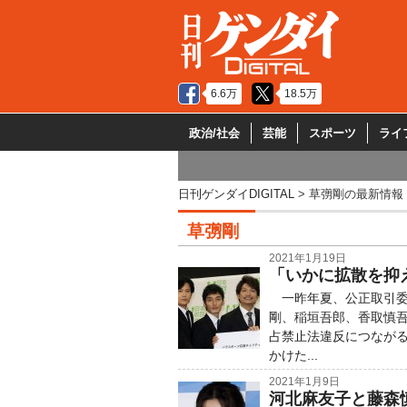
6.6万
18.5万
政治/社会
芸能
スポーツ
ライ
日刊ゲンダイDIGITAL
草彅剛の最新情報
草彅剛
2021年1月19日
「いかに拡散を抑
一昨年夏、公正取引委
剛、稲垣吾郎、香取慎
占禁止法違反につなが
かけた...
2021年1月9日
河北麻友子と藤森