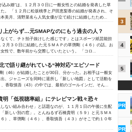
け込み婚”は、１２月３０日に一般女性との結婚を発表した草
た。 「１２月に松坂桃李と戸田恵梨香の結婚が発表され、そ
本美月、清野菜名ら人気女優が立て続けに結婚したため...
3
り上がらず…元SMAPなのにもう過去の人？
らなくて、チト拍子抜けした感じです」とはスポーツ紙芸能担
4
１２月３０日に結婚した元ＳＭＡＰの草彅剛（４６）の話。お
女性で、数年前から交際していたという。 「コロ...
東北で語り継がれている“神対応”エピソード
5
剛（46）が結婚したことが30日、分かった。お相手は一般女
提出。ジャニーズを同時に退所し「新しい地図」として活動を
）、香取慎吾（43）の中では、最初のゴールインだ。そん...
貴明「低視聴率組」にテレビマン戦々恐々
PR
現しない組み合わせ」と話題なのが、１１月１日の午後に生配
Ｖ「新しい別の窓」。とんねるず石橋貴明（５９）と元ＳＭＡ
４６）、草彅剛（４６）、香取慎吾（４３）がそこで約１０年
PR