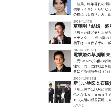
結局、昨年暮れの“駆
彅剛（４６）くらいだっ
の前にも石原さとみ、山
2021年1月7日
草彅剛「結婚」盛
「思ったほど盛り上が
当デスク。 年の瀬の
相手は３０代後半の一般
2020年12月30日
電撃婚の草彅剛 
元SMAPで俳優の草彅
性で、同日に婚姻届を
共にする稲垣吾郎（47
2020年10月29日
新しい地図＆石橋
「地上波では絶対に実
信となるＡｂｅｍａＴ
Ｐ３人組の稲垣吾郎（
ぶりに...