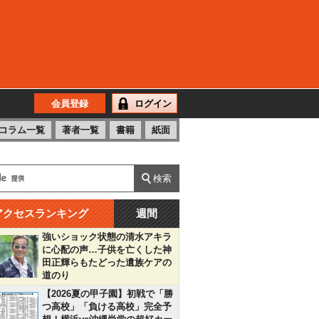
会員登録
ログイン
コラム一覧
著者一覧
書籍
紙面
アクセスランキング
週間
強いショック状態の清水アキラ
に心配の声…子供を亡くした神
田正輝らもたどった遺族ケアの
道のり
【2026夏の甲子園】初戦で「勝
つ高校」「負ける高校」完全予