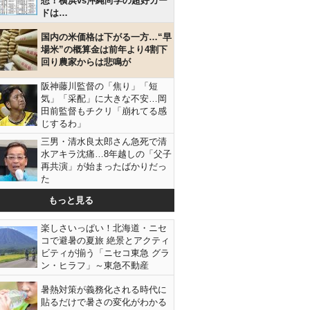
想！横浜vs沖縄尚学の超好カー
ドは…
国内の米価格は下がる一方…“早
場米”の概算金は前年より4割下
回り農家からは悲鳴が
阪神藤川監督の「焦り」「短
気」「采配」に大きな不安…岡
田前監督もチクリ「崩れてる感
じするわ」
三男・清水良太郎さん急死で清
水アキラ沈痛…8年越しの「父子
再共演」が始まったばかりだっ
た
もっと見る
楽しさいっぱい！北海道・ニセ
コで避暑の夏旅 絶景とアクティ
ビティが揃う「ニセコ東急 グラ
ン・ヒラフ」～東急不動産
暑熱対策が義務化される時代に
貼るだけで暑さの変化がわかる