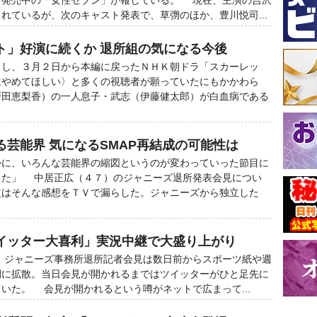
と発売中の「女性セブン」が報じている。 現在、主演の吉沢
れているが、次のキャスト発表で、草彅のほか、豊川悦司...
ト」好演に続くか 退所組の気になる今後
し、３月２日から本編に戻ったＮＨＫ朝ドラ「スカーレッ
はやめてほしい〉と多くの視聴者が願っていたにもかかわら
戸田恵梨香）の一人息子・武志（伊藤健太郎）が白血病である
芸能界 気になるSMAP再結成の可能性は
かに、いろんな芸能界の縮図というのが変わっていった節目に
した」 中居正広（４７）のジャニーズ退所発表会見につい
次はそんな感想をＴＶで漏らした。ジャニーズから独立した
イッター大喜利」実況中継で大盛り上がり
）ジャニーズ事務所退所記者会見は数日前からスポーツ紙や週
間に拡散。当日会見が開かれるまではツイッターがひと足先に
いた。 会見が開かれるという噂がネットで広まって...