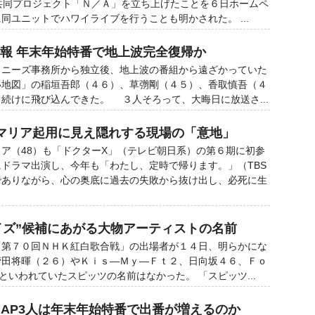
共同プロジェクト「Ｎ／Ａ」を立ち上げたことを６日ホームペ
同ユニットでハワイライブを行うことも明かされた。 ...
吉報 年末年始特番で地上波完全復帰か
ニーズ事務所から独立後、地上波の番組から遠ざかっていた
い地図」の稲垣吾郎（４６）、草彅剛（４５）、香取慎吾（４
続けに飛び込んできた。 ３人そろって、大晦日に放送さ...
マリア起用に見え隠れする現場の「意地」
ア（48）も「ドクターX」（テレビ朝日系）の第６期に初参
ドラマ出演し、今年も「わたし、定時で帰ります。」（TBS
でありながら、心の奥底に過去の失敗から抜け出し、必死に生
イズ”候補にあがる大物アーティストの名前
第７０回ＮＨＫ紅白歌合戦」の出場者が１４日、明らかにな
菅田将暉（２６）やＫｉｓ―Ｍｙ―Ｆｔ２、日向坂４６、Ｆｏ
といわれていたスピッツの名前はなかった。 「スピッツ...
MAP3人は年末年始特番で出番が増えるのか