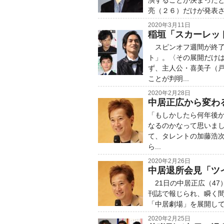
演することが決まった
亮（２６）だけが発表さ
2020年3月11日
稲垣「スカーレッ
スピンオフ週間が終了
ト」。〈その展開だけ
ず、主人公・喜美子（
ことが判明...
2020年2月28日
中居正広から変わる
「もしかしたら何年後
なるのかなって思いま
て、タレントの加藤浩
ら...
2020年2月26日
中居退所会見「ツ
21日の中居正広（47
刊誌で報じられ、瞬く
「中居劇場」を展開して
2020年2月25日