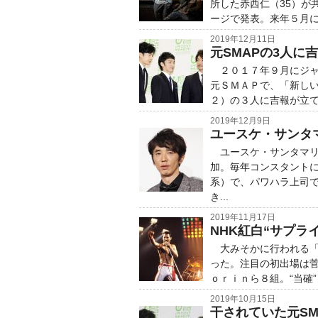
所した赤西仁（35）が
ージで発表。来年５月に
2019年12月11日
元SMAPの3人に
２０１７年９月にジャ
元ＳＭＡＰで、「新し
２）の３人に吉報が立て
2019年12月9日
ユースケ・サンタ
ユースケ・サンタマリ
加。毎年コンスタントに
系）で、パワハラ上司
き...
2019年11月17日
NHK紅白“サプラ
大みそかに行われる「
った。注目の初出場は
ｏｒｉｎら８組。“当確”
2019年10月15日
干されていた元S