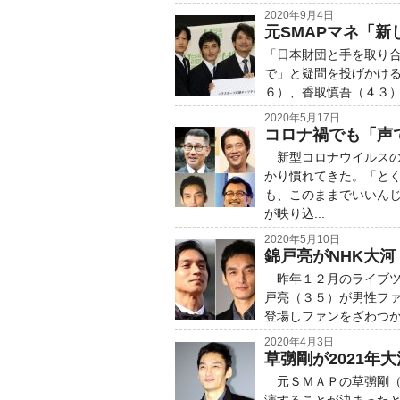
2020年9月4日
元SMAPマネ「
「日本財団と手を取り合
で」と疑問を投げかけ
６）、香取慎吾（４３）
2020年5月17日
コロナ禍でも「声
新型コロナウイルスの
かり慣れてきた。「と
も、このままでいいん
が映り込...
2020年5月10日
錦戸亮がNHK大河
昨年１２月のライブツ
戸亮（３５）が男性フ
登場しファンをざわつか
2020年4月3日
草彅剛が2021年
元ＳＭＡＰの草彅剛（