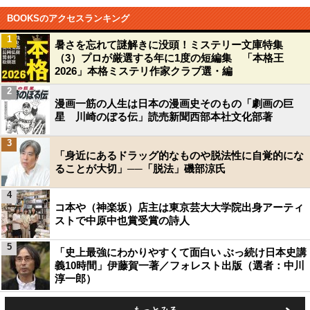
BOOKSのアクセスランキング
1
暑さを忘れて謎解きに没頭！ミステリー文庫特集
（3）プロが厳選する年に1度の短編集 「本格王
2026」本格ミステリ作家クラブ選・編
2
漫画一筋の人生は日本の漫画史そのもの「劇画の巨
星 川崎のぼる伝」読売新聞西部本社文化部著
3
「身近にあるドラッグ的なものや脱法性に自覚的にな
ることが大切」──「脱法」磯部涼氏
4
コ本や（神楽坂）店主は東京芸大大学院出身アーティ
ストで中原中也賞受賞の詩人
5
「史上最強にわかりやすくて面白い ぶっ続け日本史講
義10時間」伊藤賀一著／フォレスト出版（選者：中川
淳一郎）