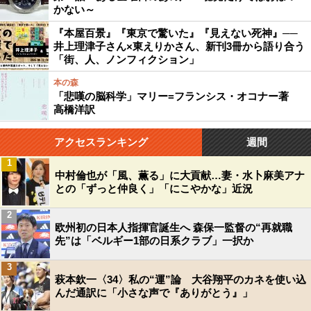
かない～
『本屋百景』『東京で驚いた』『見えない死神』──
井上理津子さん×東えりかさん、新刊3冊から語り合う
「街、人、ノンフィクション」
本の森
「悲嘆の脳科学」マリー=フランシス・オコナー著
高橋洋訳
アクセスランキング
週間
1
中村倫也が「風、薫る」に大貢献…妻・水卜麻美アナ
との「ずっと仲良く」「にこやかな」近況
2
欧州初の日本人指揮官誕生へ 森保一監督の“再就職
先”は「ベルギー1部の日系クラブ」一択か
3
萩本欽一〈34〉私の“運”論 大谷翔平のカネを使い込
んだ通訳に「小さな声で『ありがとう』」