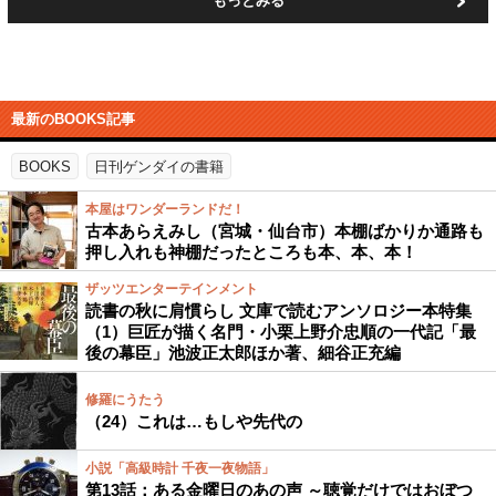
もっとみる
最新のBOOKS記事
BOOKS
日刊ゲンダイの書籍
本屋はワンダーランドだ！
古本あらえみし（宮城・仙台市）本棚ばかりか通路も
押し入れも神棚だったところも本、本、本！
ザッツエンターテインメント
読書の秋に肩慣らし 文庫で読むアンソロジー本特集
（1）巨匠が描く名門・小栗上野介忠順の一代記「最
後の幕臣」池波正太郎ほか著、細谷正充編
修羅にうたう
（24）これは…もしや先代の
小説「高級時計 千夜一夜物語」
第13話：ある金曜日のあの声 ～聴覚だけではおぼつ