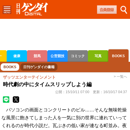
ー
健康
競馬
公営競技
コミック
写真
BOOKS
ボートレース
競輪
オートレース
BOOKS
日刊ゲンダイの書籍
> 一覧へ
ザッツエンターテインメント
時代劇の中にタイムスリップしよう編
公開：
15/10/11 07:00
更新：
16/10/17 04:37
パソコンの画面とコンクリートのビル……そんな無味乾燥
な風景に飽きてしまった人を一気に別の世界に連れていって
くれるのが時代小説だ。瓦ぶきの低い家が連なる町並み。夜