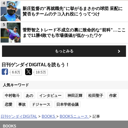
4
新庄監督の“再就職先”に挙がるまさかの球団 采配に
賛否もチームのテコ入れ役にうってつけ
5
菅野智之トレード不成立の裏に致命的な“前科”…ここ
まで11勝4敗でも市場価値が低かったワケ
もっとみる
日刊ゲンダイDIGITALを読もう！
6.6万
18.5万
人気キーワード
中村敬斗
あの
インタビュー
神田正輝
松田聖子
作家
恋愛
事故
ドジャース
日本学術会議
日刊ゲンダイDIGITAL
BOOKS
BOOKSニュース
記事
BOOKS