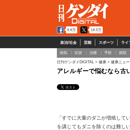
6.6万
18.5万
政治/社会
芸能
スポーツ
ライ
病気
症状
治療
予防
病院
日刊ゲンダイDIGITAL
健康
健康ニュー
アレルギーで悩むなら古
「すでに大量のダニが増殖して
を講じてもダニを除くのは難し