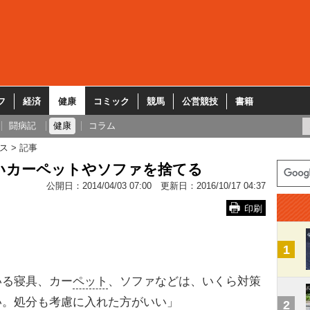
フ
経済
健康
コミック
競馬
公営競技
書籍
闘病記
健康
コラム
ス
記事
いカーペットやソファを捨てる
公開日：
2014/04/03 07:00
更新日：
2016/10/17 04:37
印刷
1
いる寝具、カー
ペット
、ソファなどは、いくら対策
い。処分も考慮に入れた方がいい」
2