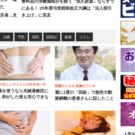
食料品の消費減税分を賄う「恒久財源」ならすで
た
にある！ 25年度与党税制改正大綱は「法人税引
災者…支
き上げ」に言及
治療
予防
病院
闘病記
健康
コラム
の正しいクスリとの付き合い方
医療のミカタ 医療のフシギ
薬を使うなら光線過敏症に
週に1度の「回診」で急性大動
…剥がした後も安心できな
脈解離の患者さんに話したこと
人気