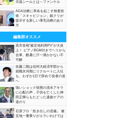
示温シールとは～ファンケル
AGA治療に革命を起こす検査技
術「スキャビジョン」銀クリが
提示する新しい薄毛治療のあり
方
編集部オススメ
高市首相“被災地利用PV”が大炎
上！ ピアノBGM付きでヘリから
合掌、酷暑に汗一滴かかない不
可解
佐藤二朗は信州大経済学部から
就職氷河期にリクルートに入社
も、わずか1日で辞めて役者の道
へ
強いショック状態の清水アキラ
に心配の声…子供を亡くした神
田正輝らもたどった遺族ケアの
道のり
石原プロ「炊き出しの流儀」 被
災地一番乗りがエラいわけでは