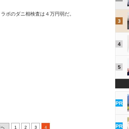
ラボのダニ相検査は４万円弱だ。
3
4
5
PR
PR
へ
1
2
3
4