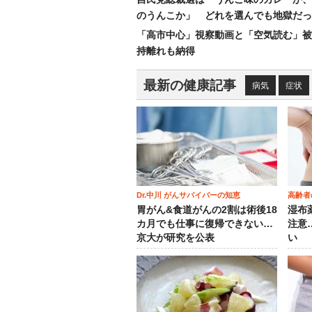
のうんこか」 どれを選んでも地獄だっ
「高市中心」視察動画と「空気読む」被
持離れも納得
最新の健康記事
病気
症状
Dr.中川 がんサバイバーの知恵
高齢者
胃がん&食道がんの2割は術後18
湿布
カ月でも仕事に復帰できない…
注意
京大が研究を公表
い