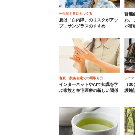
一生見える目をつくる
腎臓
夏は「白内障」のリスクがアッ
わ、
プ…サングラスのすすめ
が腎
老親・家族 在宅での看取り方
シニア
インターネットやAIで知識を学
（3
ぶ家族と在宅医療の新しい関係
護施