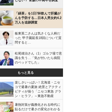
しない？ 青森の中高年を調査
「緑茶」を1日7杯飲んで肝臓が
んを予防する…日本人男女約4.2
万人を追跡調査
板東英二さんは気さくな人柄だ
った 甲子園延長18回について質
問すると…
松尾雄治さん（1）ゴルフ場で意
識を失う…「気が付いたら病院
のベッドでした」
もっと見る
楽しさいっぱい！北海道・ニセ
コで避暑の夏旅 絶景とアクティ
ビティが揃う「ニセコ東急 グラ
ン・ヒラフ」～東急不動産
暑熱対策が義務化される時代に
貼るだけで暑さの変化がわかる