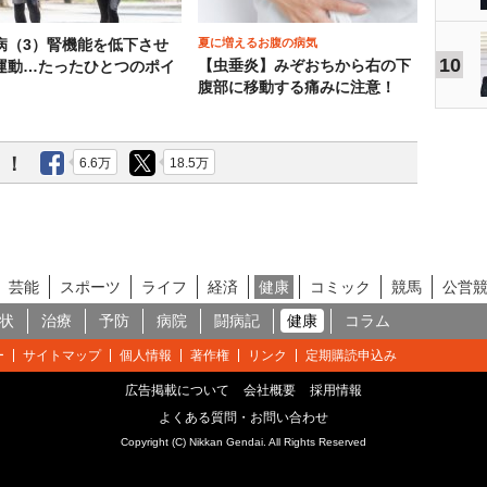
夏に増えるお腹の病気
病（3）腎機能を低下させ
10
【虫垂炎】みぞおちから右の下
運動…たったひとつのポイ
腹部に移動する痛みに注意！
う！
6.6万
18.5万
芸能
スポーツ
ライフ
経済
健康
コミック
競馬
公営
状
治療
予防
病院
闘病記
健康
コラム
ー
サイトマップ
個人情報
著作権
リンク
定期購読申込み
広告掲載について
会社概要
採用情報
よくある質問・お問い合わせ
Copyright (C) Nikkan Gendai. All Rights Reserved