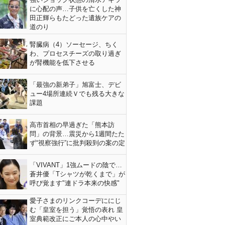
に心配の声…子供を亡くした神
田正輝らもたどった遺族ケアの
道のり
腎臓病（4）ソーセージ、ちく
わ、プロセスチーズの取り過ぎ
が腎機能を低下させる
「最強の新弟子」旭富士、デビ
ュー4場所連続Ｖでも残る大きな
課題
高市首相の早過ぎた「熊本訪
問」の背景…震災から1週間たた
ず“視察強行”に批判殺到の案の定
「VIVANT」1強ムードの陰で…
蒼井優「Tシャツが乾くまで」が
呼び覚ます"連ドラ本来の快感"
愛子さまのリンクコーデににじ
む「皇室を担う」覚悟の表れ 皇
室典範改正にご本人の心中やい