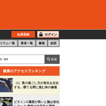
会員登録
ログイン
コラム一覧
著者一覧
書籍
紙面
健康のアクセスランキング
（1）夜の過ごし方が老化を左右
する…寝てる間に進む体の修復
ビタミンC濃度が高いと脳は老化