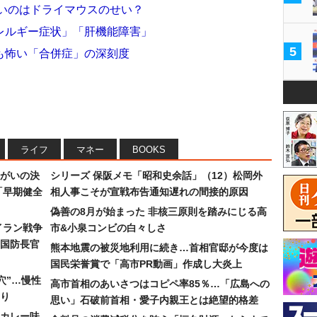
ないのはドライマウスのせい？
レルギー症状」「肝機能障害」
5
も怖い「合併症」の深刻度
ライフ
マネー
BOOKS
まがいの決
シリーズ 保阪メモ「昭和史余話」（12）松岡外
「早期健全
相人事こそが宣戦布告通知遅れの間接的原因
偽善の8月が始まった 非核三原則を踏みにじる高
イラン戦争
市&小泉コンビの白々しさ
国防長官
熊本地震の被災地利用に続き…首相官邸が今度は
国民栄誉賞で「高市PR動画」作成し大炎上
穴”…慢性
高市首相のあいさつはコピペ率85％…「広島への
り
思い」石破前首相・愛子内親王とは絶望的格差
カレー味