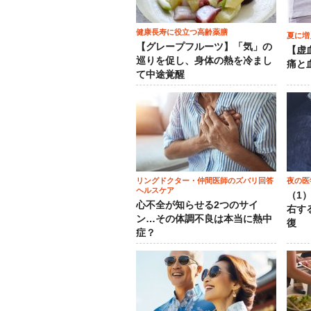
健康長寿に役立つ高齢薬膳
夏に増
【グレープフルーツ】「気」の
【虚
巡りを促し、身体の熱を冷まし
痛と
て中途覚醒
リングドクター・仲間医師のズバリ回答
夜の医
ヘルスケア
（1
心不全が知らせる2つのサイ
右す
ン…その体調不良は本当に熱中
復
症？