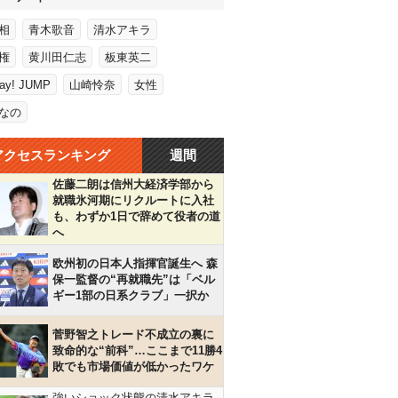
相
青木歌音
清水アキラ
権
黄川田仁志
板東英二
Say! JUMP
山崎怜奈
女性
なの
アクセスランキング
週間
佐藤二朗は信州大経済学部から
就職氷河期にリクルートに入社
も、わずか1日で辞めて役者の道
へ
欧州初の日本人指揮官誕生へ 森
保一監督の“再就職先”は「ベル
ギー1部の日系クラブ」一択か
菅野智之トレード不成立の裏に
致命的な“前科”…ここまで11勝4
敗でも市場価値が低かったワケ
強いショック状態の清水アキラ