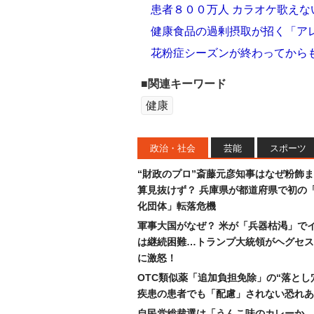
患者８００万人 カラオケ歌え
健康食品の過剰摂取が招く「ア
花粉症シーズンが終わってから
■関連キーワード
健康
政治・社会
芸能
スポーツ
“財政のプロ”斎藤元彦知事はなぜ粉飾
算見抜けず？ 兵庫県が都道府県で初の
化団体」転落危機
軍事大国がなぜ？ 米が「兵器枯渇」で
は継続困難…トランプ大統領がヘグセス
に激怒！
OTC類似薬「追加負担免除」の“落とし
疾患の患者でも「配慮」されない恐れあ
自民党総裁選は「うんこ味のカレーか、