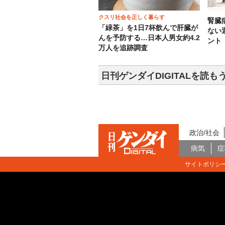
クスリ社会を正しく暮らす
腎臓
「緑茶」を1日7杯飲んで肝臓が
ない
んを予防する…日本人男女約4.2
ント
万人を追跡調査
日刊ゲンダイDIGITALを読も
政治/社会
病気
症
サイトポリシ