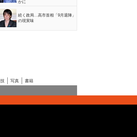
かに
続く政局…高市首相「9月退陣」
の現実味
競技
写真
書籍