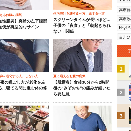
高市首
体内時計を壊す食べ方、正す食べ方
えるお腹の病気
高市政
スクリーンタイムが長いほど…
血性腸炎】突然の左下腹部
子供の「夜食」と「朝起きられ
血便が典型的なサイン
Hey! 
ない」関係
吉川ひ
1
学～老化する人、しない人
夏に増えるお腹の病気
）夜の過ごし方が老化を左
【胆嚢炎】食後30分から2時間
る…寝てる間に進む体の修
後の“みぞおち”の痛みが続いた
2
ら要注意
3