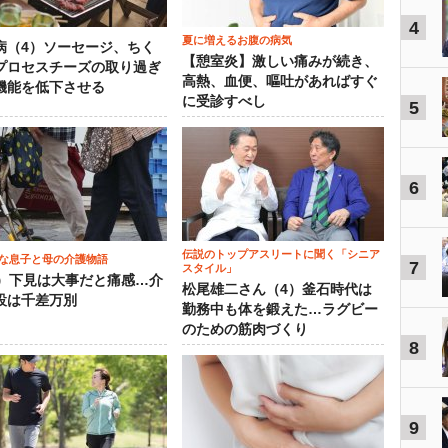
4
夏に増えるお腹の病気
病（4）ソーセージ、ちく
【憩室炎】激しい痛みが続き、
プロセスチーズの取り過ぎ
高熱、血便、嘔吐があればすぐ
機能を低下させる
に受診すべし
5
6
伝説のトップアスリートに聞く「シニア
な息子と母の介護物語
7
スタイル」
0）下見は大事だと痛感…介
松尾雄二さん（4）釜石時代は
設は千差万別
勤務中も体を鍛えた…ラグビー
のための筋肉づくり
8
9