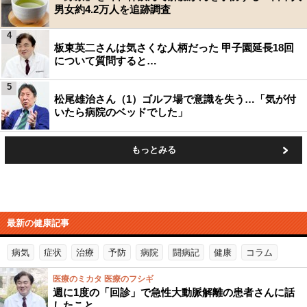
男女約4.2万人を追跡調査
4
板東英二さんは気さくな人柄だった 甲子園延長18回
について質問すると…
5
松尾雄治さん（1）ゴルフ場で意識を失う…「気が付
いたら病院のベッドでした」
もっとみる
最新の健康記事
病気
症状
治療
予防
病院
闘病記
健康
コラム
医療のミカタ 医療のフシギ
週に1度の「回診」で急性大動脈解離の患者さんに話
したこと