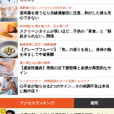
高齢者の正しいクスリとの付き合い方
湿布薬を使うなら光線過敏症に注意…剥がした後も安
心できない
体内時計を壊す食べ方、正す食べ方
スクリーンタイムが長いほど…子供の「夜食」と「朝
起きられない」関係
健康長寿に役立つ高齢薬膳
【グレープフルーツ】「気」の巡りを促し、身体の熱
を冷まして中途覚醒
夏に増えるお腹の病気
【虚血性腸炎】突然の左下腹部痛と血便が典型的なサ
イン
リングドクター・仲間医師のズバリ回答ヘルスケア
心不全が知らせる2つのサイン…その体調不良は本当
に熱中症？
アクセスランキング
週間
1