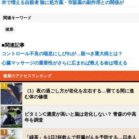
米で増える自殺者 陰に処方薬・市販薬の副作用との関係が
関連キーワード
健康
■関連記事
コントロール不良の喘息にしびれが…疑べき重大病とは？
心臓マッサージの重要性がさらに広まれば救える命は増える
健康のアクセスランキング
1
（1）夜の過ごし方が老化を左右する…寝てる間に進
む体の修復
2
ビタミンC濃度が高いと脳は老化しない？ 青森の中高
年を調査
3
「緑茶」を1日7杯飲んで肝臓がんを予防する…日本人