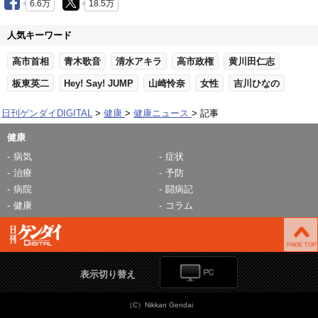
6.6万
18.5万
人気キーワード
高市首相
青木歌音
清水アキラ
高市政権
黄川田仁志
板東英二
Hey! Say! JUMP
山崎怜奈
女性
吉川ひなの
日刊ゲンダイDIGITAL
健康
健康ニュース
記事
健康
病気
症状
治療
予防
病院
闘病記
健康
コラム
表示切り替え
（C）Nikkan Gendai