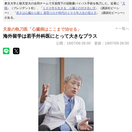
東京大学と順天堂大の合同チームで天皇陛下の冠動脈バイパス手術を執刀した。近著に「
天
職
」（プレジデント社）、「
１００年を生きる 心臓との付き合い方
」（講談社ビーシ
ー）、「
若さは心臓から築く 新型コロナ時代の１００年人生の迎え方
」（講談社ビーシー）
がある。
> 一覧へ
天皇の執刀医「心臓病はここまで治せる」
海外留学は若手外科医にとって大きなプラス
公開：
18/07/06 06:00
更新：
18/07/06 06:00