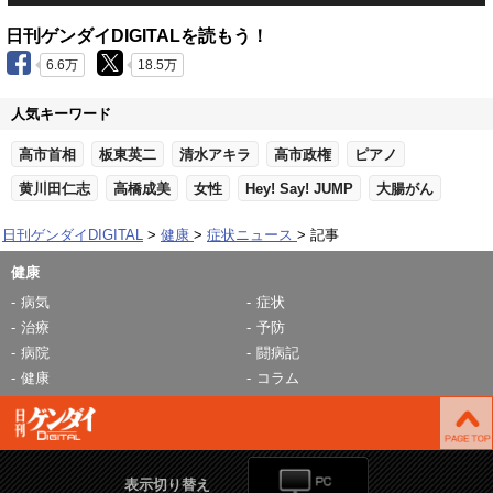
日刊ゲンダイDIGITALを読もう！
6.6万
18.5万
人気キーワード
高市首相
板東英二
清水アキラ
高市政権
ピアノ
黄川田仁志
高橋成美
女性
Hey! Say! JUMP
大腸がん
日刊ゲンダイDIGITAL
健康
症状ニュース
記事
健康
病気
症状
治療
予防
病院
闘病記
健康
コラム
表示切り替え