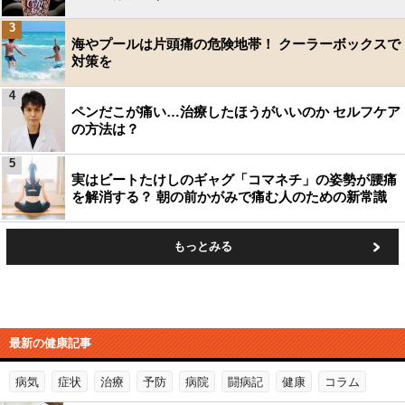
3
海やプールは片頭痛の危険地帯！ クーラーボックスで
対策を
4
ペンだこが痛い…治療したほうがいいのか セルフケア
の方法は？
5
実はビートたけしのギャグ「コマネチ」の姿勢が腰痛
を解消する？ 朝の前かがみで痛む人のための新常識
もっとみる
最新の健康記事
病気
症状
治療
予防
病院
闘病記
健康
コラム