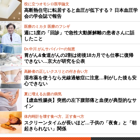
役に立つオモシロ医学論文
高断熱住宅に転居すると血圧が低下する？ 日本血圧学
会の学会誌で報告
医療のミカタ 医療のフシギ
週に1度の「回診」で急性大動脈解離の患者さんに話
したこと
Dr.中川 がんサバイバーの知恵
胃がん&食道がんの2割は術後18カ月でも仕事に復帰
できない…京大が研究を公表
高齢者の正しいクスリとの付き合い方
湿布薬を使うなら光線過敏症に注意…剥がした後も安
心できない
夏に増えるお腹の病気
【虚血性腸炎】突然の左下腹部痛と血便が典型的なサ
イン
体内時計を壊す食べ方、正す食べ方
スクリーンタイムが長いほど…子供の「夜食」と「朝
起きられない」関係