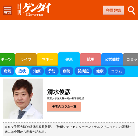
スポーツ
ライフ
マネー
健康
競馬
公営競技
コミッ
ボートレース
競輪
オートレース
病気
症状
治療
予防
病院
闘病記
健康
コラム
清水俊彦
東京女子医大脳神経外科客員教授
著者のコラム一覧
東京女子医大脳神経外科客員教授。「汐留シティセンターセントラルクリニック」の頭痛外
来には全国から患者が訪れる。