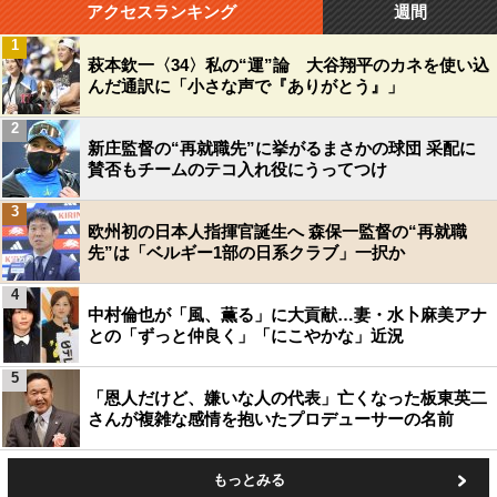
アクセスランキング
週間
1
萩本欽一〈34〉私の“運”論 大谷翔平のカネを使い込
んだ通訳に「小さな声で『ありがとう』」
2
新庄監督の“再就職先”に挙がるまさかの球団 采配に
賛否もチームのテコ入れ役にうってつけ
3
欧州初の日本人指揮官誕生へ 森保一監督の“再就職
先”は「ベルギー1部の日系クラブ」一択か
4
中村倫也が「風、薫る」に大貢献…妻・水卜麻美アナ
との「ずっと仲良く」「にこやかな」近況
5
「恩人だけど、嫌いな人の代表」亡くなった板東英二
さんが複雑な感情を抱いたプロデューサーの名前
もっとみる