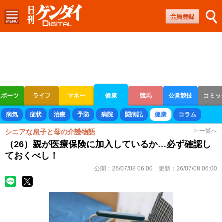
スポーツ
ライフ
マネー
健康
競馬
公営競技
コミッ
ボートレース
競輪
オートレース
病気
症状
治療
予防
病院
闘病記
健康
コラム
> 一覧へ
シニアな息子と母の介護物語
（26）親が医療保険に加入しているか…必ず確認し
ておくべし！
公開：
26/07/08 06:00
更新：
26/07/08 06:00