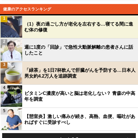
健康のアクセスランキング
1
（1）夜の過ごし方が老化を左右する…寝てる間に進
む体の修復
2
週に1度の「回診」で急性大動脈解離の患者さんに話
したこと
3
「緑茶」を1日7杯飲んで肝臓がんを予防する…日本人
男女約4.2万人を追跡調査
4
ビタミンC濃度が高いと脳は老化しない？ 青森の中高
年を調査
5
【憩室炎】激しい痛みが続き、高熱、血便、嘔吐があ
ればすぐに受診すべし