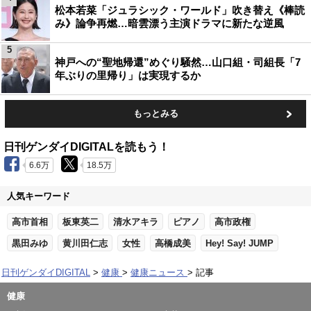
松本若菜「ジュラシック・ワールド」吹き替え《棒読
み》論争再燃…暗雲漂う主演ドラマに新たな逆風
5
神戸への“聖地帰還”めぐり騒然…山口組・司組長「7
年ぶりの里帰り」は実現するか
もっとみる
日刊ゲンダイDIGITALを読もう！
6.6万
18.5万
人気キーワード
高市首相
板東英二
清水アキラ
ピアノ
高市政権
黒田みゆ
黄川田仁志
女性
高橋成美
Hey! Say! JUMP
日刊ゲンダイDIGITAL
健康
健康ニュース
記事
健康