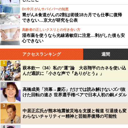
Dr.中川 がんサバイバーの知恵
胃がん&食道がんの2割は術後18カ月でも仕事に復帰
できない…京大が研究を公表
高齢者の正しいクスリとの付き合い方
湿布薬を使うなら光線過敏症に注意…剥がした後も安
心できない
アクセスランキング
週間
1
萩本欽一〈34〉私の“運”論 大谷翔平のカネを使い込
んだ通訳に「小さな声で『ありがとう』」
2
高橋成美「渋幕→慶応」だけでは読み解けないズバ抜
けた回転の速さ 世界選手権ペアで日本人初の銅メダル
3
中居正広氏が熊本地震被災地を支援と報道 引退後も変
わらないチャリティー精神と芸能界復帰の可能性
4