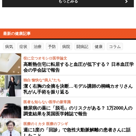
もっとみる
最新の健康記事
病気
症状
治療
予防
病院
闘病記
健康
コラム
役に立つオモシロ医学論文
高断熱住宅に転居すると血圧が低下する？ 日本血圧学
会の学会誌で報告
独白 愉快な“病人”たち
潔く右胸の全摘を決断…モデル講師の桐嶋カオリさん
乳がん手術を振り返る
医者も知らない医学の新常識
糖尿病の薬に「脱毛」のリスクがある？ 1万2000人の
調査結果を英国医学雑誌で報告
医療のミカタ 医療のフシギ
週に1度の「回診」で急性大動脈解離の患者さんに話
したこと