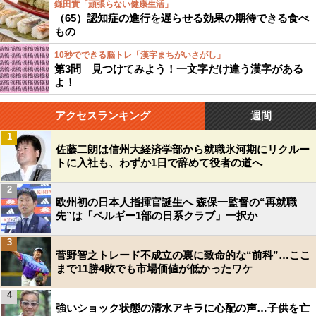
鎌田實「頑張らない健康生活」
（65）認知症の進行を遅らせる効果の期待できる食べ
もの
10秒でできる脳トレ「漢字まちがいさがし」
第3問 見つけてみよう！一文字だけ違う漢字がある
よ！
アクセスランキング
週間
1
佐藤二朗は信州大経済学部から就職氷河期にリクルー
トに入社も、わずか1日で辞めて役者の道へ
2
欧州初の日本人指揮官誕生へ 森保一監督の“再就職
先”は「ベルギー1部の日系クラブ」一択か
3
菅野智之トレード不成立の裏に致命的な“前科”…ここ
まで11勝4敗でも市場価値が低かったワケ
4
強いショック状態の清水アキラに心配の声…子供を亡