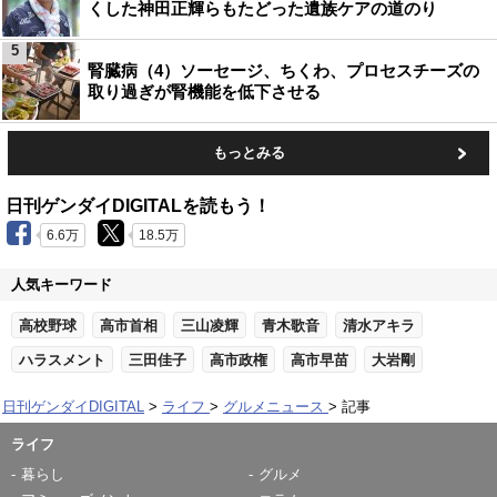
くした神田正輝らもたどった遺族ケアの道のり
5
腎臓病（4）ソーセージ、ちくわ、プロセスチーズの
取り過ぎが腎機能を低下させる
もっとみる
日刊ゲンダイDIGITALを読もう！
6.6万
18.5万
人気キーワード
高校野球
高市首相
三山凌輝
青木歌音
清水アキラ
ハラスメント
三田佳子
高市政権
高市早苗
大岩剛
日刊ゲンダイDIGITAL
ライフ
グルメニュース
記事
ライフ
暮らし
グルメ