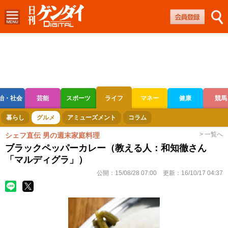
治・社会
芸能
スポーツ
ライフ
マネー
健康
競馬
ボートレース
競輪
オートレース
暮らし
グルメ
アミューズメント
コラム
> 一覧へ
シェフ直伝 男の週末家庭料理
ブラックペッパーカレー（教える人：和知徹さん
「マルディグラ」）
公開：
15/08/28 07:00
更新：
16/10/17 04:37