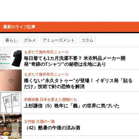
最新のライフ記事
暮らし
グルメ
アミューズメント
コラム
もぎたて海外仰天ニュース
毎日着ても1カ月洗濯不要？ 米衣料品メーカー開
発“奇跡のTシャツ”の秘密は生地にあり
もぎたて海外仰天ニュース
痛くない“永久タトゥー”が登場！ イギリス発「貼る
だけ」技術で針の恐怖を解消
本郷史観 日本を変えた傑物たち
上杉謙信（5）晩年に「義」の世界に気づいた
大竹聡 大酒の一滴
（42）酷暑の午後の涼み酒