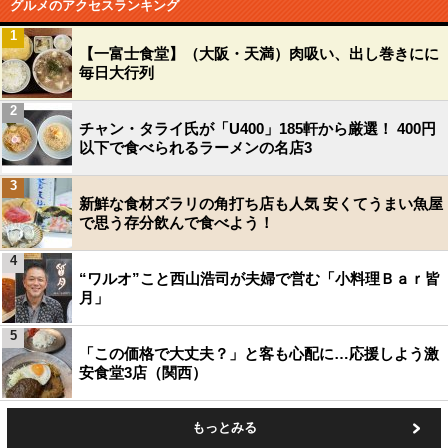
グルメのアクセスランキング
1
【一富士食堂】（大阪・天満）肉吸い、出し巻きにに
毎日大行列
2
チャン・タライ氏が「U400」185軒から厳選！ 400円
以下で食べられるラーメンの名店3
3
新鮮な食材ズラリの角打ち店も人気 安くてうまい魚屋
で思う存分飲んで食べよう！
4
“ワルオ”こと西山浩司が夫婦で営む「小料理Ｂａｒ皆
月」
5
「この価格で大丈夫？」と客も心配に…応援しよう激
安食堂3店（関西）
もっとみる