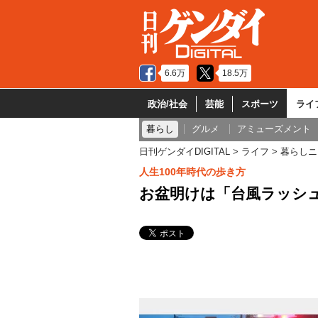
6.6万
18.5万
政治/社会
芸能
スポーツ
ライ
暮らし
グルメ
アミューズメント
日刊ゲンダイDIGITAL
ライフ
暮らしニ
人生100年時代の歩き方
お盆明けは「台風ラッシュ