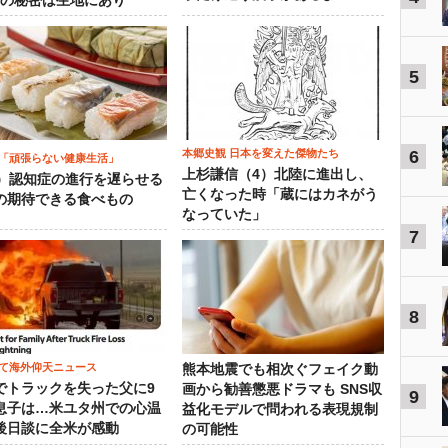
”の秘密は生地にあり
5
本郷史観 日本を変えた傑物たち
6
「頑張らない健康生活」
上杉謙信（4）北陸に進出し、
5）認知症の進行を遅らせる
亡くなった時「蔵にはカネがう
の期待できる食べもの
なっていた」
7
8
て海外仰天ニュース
熊本地震でも相次ぐフェイク動
でトラックを失った父に9
画から勧善懲悪ドラマも SNS収
9
息子は…米ユタ州での心温
益化モデルで問われる表現規制
後日談に全米が感動
の可能性