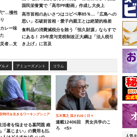
国民栄誉賞で「高市PR動画」作成し大炎上
穴”…慢性
高市首相のあいさつはコピペ率85％…「広島への
り
思い」石破前首相・愛子内親王とは絶望的格差
カレー味
食料品の消費減税分を賄う「恒久財源」ならすで
た
にある！ 25年度与党税制改正大綱は「法人税引
災者…支
き上げ」に言及
グルメ
アミューズメント
コラム
安時代を生きるワーキングシニア
五木寛之 流されゆく日々
連載12406回 男女共学のこ
生活者を悩ませる墓問題 維
ろ <5>
も「墓じまい」の費用も払
人気