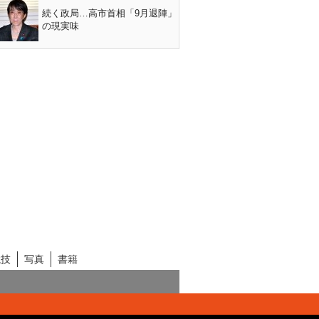
続く政局…高市首相「9月退陣」
の現実味
競技
写真
書籍