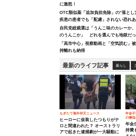
に激怒！
OTC類似薬「追加負担免除」の“落とし
疾患の患者でも「配慮」されない恐れあ
自民党総裁選は「うんこ味のカレーか、
のうんこか」 どれを選んでも地獄だっ
「高市中心」視察動画と「空気読む」被
持離れも納得
最新のライフ記事
暮らし
もぎたて海外仰天ニュース
年金不
の懊悩
ヒーローに仮装したつもりがテ
年金
ロと間違われた？ オーストラリ
持費
アで起きた逮捕劇が一大騒動に