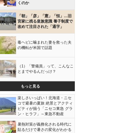
くのか
「朝」「彦」「憲」「恒」…旧
宮家に残る皇族意識 養子制度で
改めて注目された「通字」
毒ヘビに噛まれた妻を救った夫
の機転が米国で話題
（1）「警備員」って、こんなこ
とまでやるんだっけ？
もっと見る
楽しさいっぱい！北海道・ニセ
コで避暑の夏旅 絶景とアクティ
ビティが揃う「ニセコ東急 グラ
ン・ヒラフ」～東急不動産
暑熱対策が義務化される時代に
貼るだけで暑さの変化がわかる