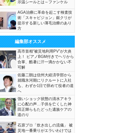
示温シールとは～ファンケル
AGA治療に革命を起こす検査技
術「スキャビジョン」銀クリが
提示する新しい薄毛治療のあり
方
編集部オススメ
高市首相“被災地利用PV”が大炎
上！ ピアノBGM付きでヘリから
合掌、酷暑に汗一滴かかない不
可解
佐藤二朗は信州大経済学部から
就職氷河期にリクルートに入社
も、わずか1日で辞めて役者の道
へ
強いショック状態の清水アキラ
に心配の声…子供を亡くした神
田正輝らもたどった遺族ケアの
道のり
石原プロ「炊き出しの流儀」 被
災地一番乗りがエラいわけでは