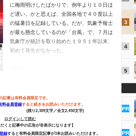
に梅雨明けしたばかりで、例年より１０日ほ
ど遅い。かと思えば、全国各地で４０度以上
3
の猛暑日を記録している。だが、気象予報士
が最も懸念しているのが「台風」で、７月は
気象庁が統計を取り始めた１９５１年以来、
4
初めて発生がなかった。
■東京は「…
5
の記事は有料会員限定です。
有料会員登録
すると続きをお読みいただけます。
PR
(残り2,309文字／全文2,450文字)
ログインして読む
ただくと記事中の広告が非表示になります】
PR
登録
すると有料会員限定記事が3本お読みいただけます。