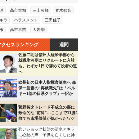
球
高市首相
三山凌輝
青木歌音
キラ
ハラスメント
三田佳子
権
高市早苗
大岩剛
アクセスランキング
週間
佐藤二朗は信州大経済学部から
就職氷河期にリクルートに入社
も、わずか1日で辞めて役者の道
へ
欧州初の日本人指揮官誕生へ 森
保一監督の“再就職先”は「ベル
ギー1部の日系クラブ」一択か
菅野智之トレード不成立の裏に
致命的な“前科”…ここまで11勝4
敗でも市場価値が低かったワケ
強いショック状態の清水アキラ
に心配の声…子供を亡くした神