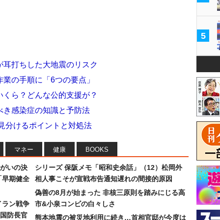
5
が耳打ちした大地震のリスク
作業の手順に「6つの要点」
いくら？どんな公的支援が？
べき感染症の知識と予防法
 見分けるポイントと対処法
マネー
健康
BOOKS
まがいの決
シリーズ 保阪メモ「昭和史余話」（12）松岡外
「早期健全
相人事こそが宣戦布告通知遅れの間接的原因
偽善の8月が始まった 非核三原則を踏みにじる高
イラン戦争
市&小泉コンビの白々しさ
国防長官
熊本地震の被災地利用に続き…首相官邸が今度は