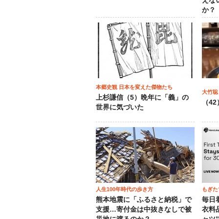
えな
か？
本郷史観 日本を変えた傑物たち
大竹聡
上杉謙信（5）晩年に「義」の
（4
世界に気づいた
人生100年時代の歩き方
もぎた
熊本地震に「ふるさと納税」で
毎日
支援…寄付金は中抜きなしで被
衣料