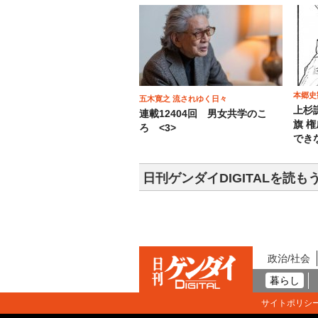
本郷史
五木寛之 流されゆく日々
上杉
連載12404回 男女共学のこ
旗 
ろ <3>
でき
日刊ゲンダイDIGITALを読も
政治/社会
暮らし
サイトポリシ