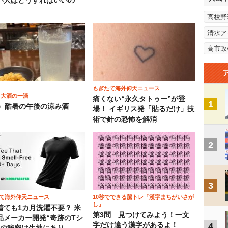
い人はどうすればいいの
高校野
清水ア
高市政
もぎたて海外仰天ニュース
 大酒の一滴
痛くない“永久タトゥー”が登
1
2）酷暑の午後の涼み酒
場！ イギリス発「貼るだけ」技
術で針の恐怖を解消
2
3
て海外仰天ニュース
10秒でできる脳トレ「漢字まちがいさが
し」
着ても1カ月洗濯不要？ 米
第3問 見つけてみよう！一文
品メーカー開発“奇跡のTシ
字だけ違う漢字があるよ！
4