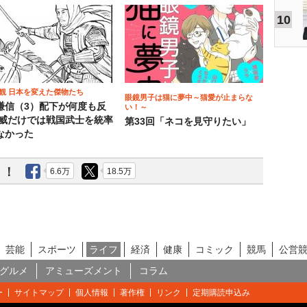
10
観 日本を変えた傑物たち
眼鏡男子は猫に夢中～猫愛が止まらな
謙信（3）配下が何度も反
い！～
権威だけでは戦国武士を統率
第33回「ネコを見守りたい」
なかった
う！
6.6万
18.5万
芸能
スポーツ
ライフ
経済
健康
コミック
競馬
公営
グルメ
アミューズメント
コラム
ー
サイトマップ
個人情報
著作権
リンク
定期購読申込み