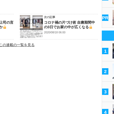
PR
次の記事
上司の言
コロナ禍の片づけ術 自粛期間中
か
の3日でお家の中が広くなる
2020/08/18 06:00
この連載の一覧を見る
1
2
3
4