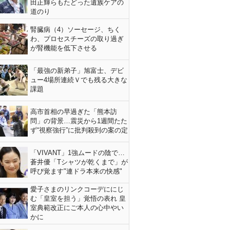
田正輝らもたどった遺族ケアの
道のり
腎臓病（4）ソーセージ、ちく
わ、プロセスチーズの取り過ぎ
が腎機能を低下させる
「最強の新弟子」旭富士、デビ
ュー4場所連続Ｖでも残る大きな
課題
高市首相の早過ぎた「熊本訪
問」の背景…震災から1週間たた
ず“視察強行”に批判殺到の案の定
「VIVANT」1強ムードの陰で…
蒼井優「Tシャツが乾くまで」が
呼び覚ます"連ドラ本来の快感"
愛子さまのリンクコーデににじ
む「皇室を担う」覚悟の表れ 皇
室典範改正にご本人の心中やい
かに