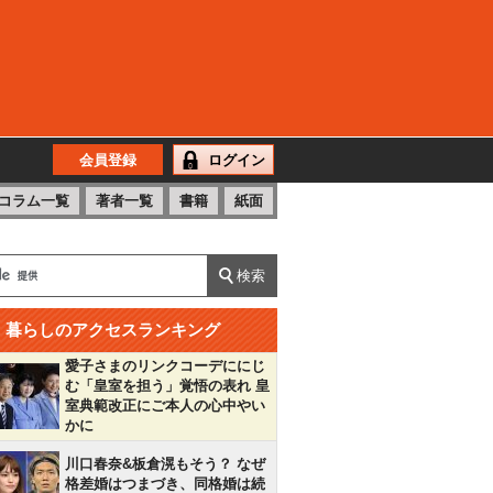
会員登録
ログイン
コラム一覧
著者一覧
書籍
紙面
暮らしのアクセスランキング
愛子さまのリンクコーデににじ
む「皇室を担う」覚悟の表れ 皇
室典範改正にご本人の心中やい
かに
川口春奈&板倉滉もそう？ なぜ
格差婚はつまづき、同格婚は続