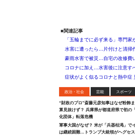
■関連記事
「五輪までに必ず来る」専門家
水害に遭ったら…片付けと清掃
豪雨水害で被災…自宅の改修費
コロナに加え…水害後に注意す
症状がよく似るコロナと熱中症
政治・社会
芸能
スポーツ
“財政のプロ”斎藤元彦知事はなぜ粉飾
算見抜けず？ 兵庫県が都道府県で初の
化団体」転落危機
軍事大国がなぜ？ 米が「兵器枯渇」で
は継続困難…トランプ大統領がヘグセス