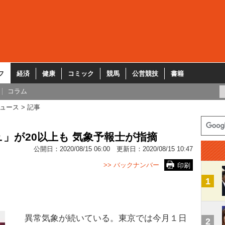
フ
経済
健康
コミック
競馬
公営競技
書籍
コラム
ュース
記事
」が20以上も 気象予報士が指摘
公開日：
2020/08/15 06:00
更新日：
2020/08/15 10:47
>> バックナンバー
印刷
1
異常気象が続いている。東京では今月１日
2