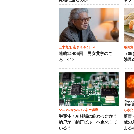
災地に渡るのか？
ャツ
五木寛之 流されゆく日々
鎌田實
連載12405回 男女共学のこ
（6
ろ <4>
効果
シニアのためのマネー講座
もぎた
半導体・AI相場は終わったか？
落雷
納戸が「納戸ビル」へ進化して
歳の
いる？
まる