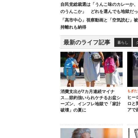
自民党総裁選は「うんこ味のカレーか、
のうんこか」 どれを選んでも地獄だっ
「高市中心」視察動画と「空気読む」被
持離れも納得
最新のライフ記事
暮らし
もぎた
消費支出が7カ月連続マイナ
ヒー
ス…節約強いられケチるお盆シ
ロと
ーズン、インフレ地獄で「家計
アで
破壊」の夏に