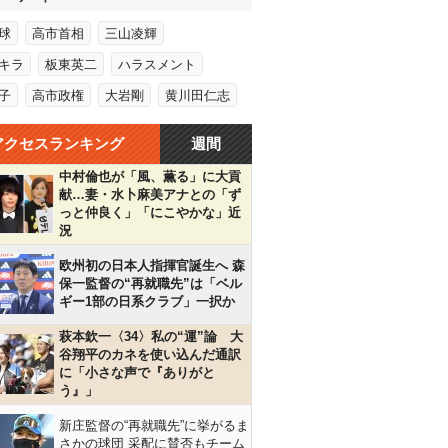
球
高市首相
三山凌輝
キラ
板東英二
ハラスメント
子
高市政権
大岩剛
黄川田仁志
アクセスランキング
週間
中村倫也が「風、薫る」に大貢
献…妻・水卜麻美アナとの「ず
っと仲良く」「にこやかな」近
況
欧州初の日本人指揮官誕生へ 森
保一監督の“再就職先”は「ベル
ギー1部の日系クラブ」一択か
萩本欽一〈34〉私の“運”論 大
谷翔平のカネを使い込んだ通訳
に「小さな声で『ありがと
う』」
新庄監督の“再就職先”に挙がるま
さかの球団 采配に賛否もチーム