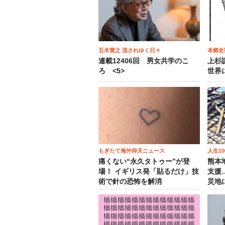
五木寛之 流されゆく日々
本郷史
連載12406回 男女共学のこ
上杉
ろ <5>
世界
もぎたて海外仰天ニュース
人生1
痛くない“永久タトゥー”が登
熊本
場！ イギリス発「貼るだけ」技
支援
術で針の恐怖を解消
災地