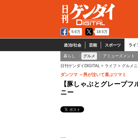
6.6万
18.5万
政治/社会
芸能
スポーツ
ライ
暮らし
グルメ
アミューズメント
日刊ゲンダイDIGITAL
ライフ
グルメニ
ダンツマ ～男が泣いて喜ぶツマミ
【豚しゃぶとグレープフ
ニー