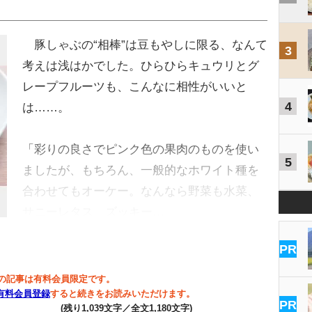
豚しゃぶの“相棒”は豆もやしに限る、なんて
3
考えは浅はかでした。ひらひらキュウリとグ
レープフルーツも、こんなに相性がいいと
4
は……。
「彩りの良さでピンク色の果肉のものを使い
5
ましたが、もちろん、一般的なホワイト種を
合わせてもオーケー。なんなら野菜も水菜、
サニーレタス、ズッキー…
PR
の記事は有料会員限定です。
有料会員登録
すると続きをお読みいただけます。
PR
(残り1,039文字／全文1,180文字)