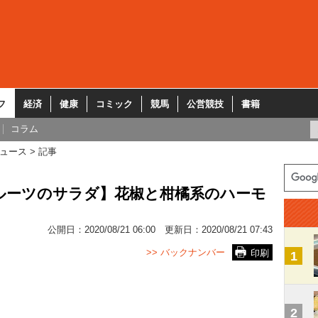
フ
経済
健康
コミック
競馬
公営競技
書籍
コラム
ュース
記事
ルーツのサラダ】花椒と柑橘系のハーモ
公開日：
2020/08/21 06:00
更新日：
2020/08/21 07:43
>> バックナンバー
印刷
1
2