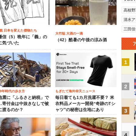
高校野
清水ア
三田佳
観 日本を変えた傑物たち
大竹聡 大酒の一滴
謙信（5）晩年に「義」の
（42）酷暑の午後の涼み酒
に気づいた
1
2
00年時代の歩き方
もぎたて海外仰天ニュース
地震に「ふるさと納税」で
毎日着ても1カ月洗濯不要？ 米
…寄付金は中抜きなしで被
衣料品メーカー開発“奇跡のTシ
に渡るのか？
ャツ”の秘密は生地にあり
3
4