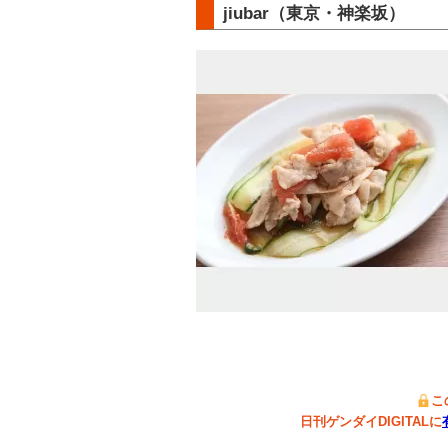
jiubar（東京・神楽坂）
こ
日刊ゲンダイDIGITALに