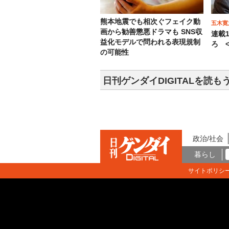
熊本地震でも相次ぐフェイク動
五木寛
画から勧善懲悪ドラマも SNS収
連載
益化モデルで問われる表現規制
ろ <
の可能性
日刊ゲンダイDIGITALを読も
政治/社会
暮らし
サイトポリシ