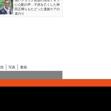
強いショック状態の清水アキラ
に心配の声…子供を亡くした神
田正輝らもたどった遺族ケアの
道のり
競技
写真
書籍