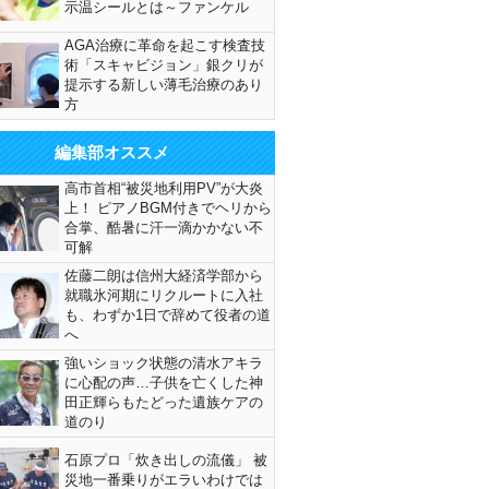
示温シールとは～ファンケル
AGA治療に革命を起こす検査技
術「スキャビジョン」銀クリが
提示する新しい薄毛治療のあり
方
編集部オススメ
高市首相“被災地利用PV”が大炎
上！ ピアノBGM付きでヘリから
合掌、酷暑に汗一滴かかない不
可解
佐藤二朗は信州大経済学部から
就職氷河期にリクルートに入社
も、わずか1日で辞めて役者の道
へ
強いショック状態の清水アキラ
に心配の声…子供を亡くした神
田正輝らもたどった遺族ケアの
道のり
石原プロ「炊き出しの流儀」 被
災地一番乗りがエラいわけでは