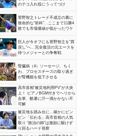
のテコ入れ役にうってつけ
菅野智之トレード不成立の裏に
致命的な“前科”…ここまで11勝4
敗でも市場価値が低かったワケ
巨人が今オフにも菅野智之を“買
戻し”へ…完全復活の元エースを
待つメジャーとの争奪戦
腎臓病（4）ソーセージ、ちく
わ、プロセスチーズの取り過ぎ
が腎機能を低下させる
高市首相“被災地利用PV”が大炎
上！ ピアノBGM付きでヘリから
合掌、酷暑に汗一滴かかない不
可解
被災地を踏み台に…確かにビン
ビン「伝わる」高市首相の人気
取り “政治の師”は激励に駆けず
り回るハード視察