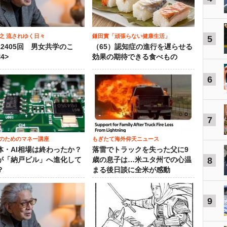
之 流されゆく日々
鎌田實「頑張らない健康生活」
5
12405回 男女共学のこ
（65）認知症の進行を遅らせる
4>
効果の期待できる食べもの
6
7
のためのマネー講座
もぎたて海外仰天ニュース
体・AI相場は終わったか？
落雷でトラックを失った父に9
8
が「納戸ビル」へ進化して
歳の息子は…米ユタ州での心温
？
まる後日談に全米が感動
9