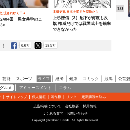
10
本郷史観 日本を変えた傑物たち
之 流されゆく日々
上杉謙信（3）配下が何度も反
12404回 男女共学のこ
旗 権威だけでは戦国武士を統率
3>
できなかった
う！
6.6万
18.5万
芸能
スポーツ
ライフ
経済
健康
コミック
競馬
公営
グルメ
アミューズメント
コラム
ー
サイトマップ
個人情報
著作権
リンク
定期購読申込み
広告掲載について
会社概要
採用情報
よくある質問・お問い合わせ
Copyright (C) Nikkan Gendai. All Rights Reserved