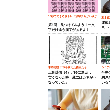
10秒でできる脳トレ「漢字まちがいさが
五木寛
し」
連載
第3問 見つけてみよう！一文
ろ <
字だけ違う漢字があるよ！
本郷史観 日本を変えた傑物たち
シニア
上杉謙信（4）北陸に進出し、
半導
亡くなった時「蔵にはカネがう
納戸
なっていた」
いる