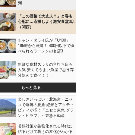
列
「この価格で大丈夫？」と客も
心配に…応援しよう激安食堂3店
（関西）
チャン・タライ氏が「U400」
185軒から厳選！ 400円以下で食
べられるラーメンの名店3
新鮮な食材ズラリの角打ち店も
人気 安くてうまい魚屋で思う存
分飲んで食べよう！
もっと見る
楽しさいっぱい！北海道・ニセ
コで避暑の夏旅 絶景とアクティ
ビティが揃う「ニセコ東急 グラ
ン・ヒラフ」～東急不動産
暑熱対策が義務化される時代に
貼るだけで暑さの変化がわかる