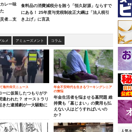
カレー味
食料品の消費減税分を賄う「恒久財源」ならすで
た
にある！ 25年度与党税制改正大綱は「法人税引
災者…支
き上げ」に言及
グルメ
アミューズメント
コラム
て海外仰天ニュース
年金不安時代を生きるワーキングシニア
の懊悩
ローに仮装したつもりがテ
年金生活者を悩ませる墓問題 維
間違われた？ オーストラリ
持費も「墓じまい」の費用も払
起きた逮捕劇が一大騒動に
えない人はどうすればいいの
か？
人気