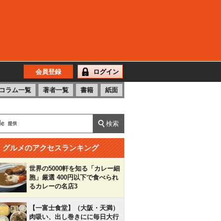
会員登録
ログイン
コラム一覧
著者一覧
書籍
紙面
グルメのアクセスランキング
世界の5000軒を知る「カレー細
胞」厳選 400円以下で食べられ
るカレーの名店3
【一富士食堂】（大阪・天満）
肉吸い、出し巻きにに毎日大行