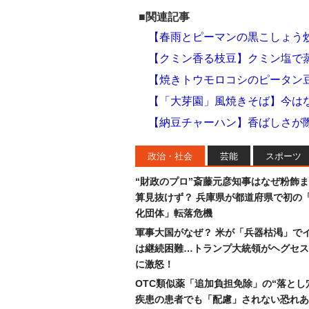
■関連記事
【春雨とピーマンの黒こしょう
【クミン香る枝豆】クミン塩で
【焼きトウモロコシのピータン
【「大芽園」風焼きそば】今は
【納豆チャーハン】香ばしさが
政治・社会
芸能
スポーツ
“財政のプロ”斎藤元彦知事はなぜ粉飾
算見抜けず？ 兵庫県が都道府県で初の
化団体」転落危機
軍事大国がなぜ？ 米が「兵器枯渇」で
は継続困難…トランプ大統領がヘグセス
に激怒！
OTC類似薬「追加負担免除」の“落とし
疾患の患者でも「配慮」されない恐れあ