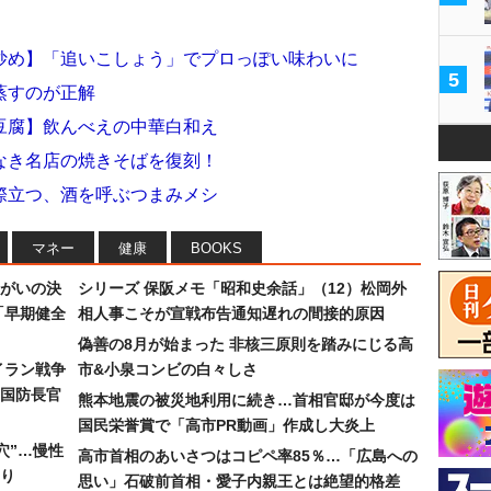
炒め】「追いこしょう」でプロっぽい味わいに
5
蒸すのが正解
豆腐】飲んべえの中華白和え
なき名店の焼きそばを復刻！
際立つ、酒を呼ぶつまみメシ
マネー
健康
BOOKS
まがいの決
シリーズ 保阪メモ「昭和史余話」（12）松岡外
「早期健全
相人事こそが宣戦布告通知遅れの間接的原因
偽善の8月が始まった 非核三原則を踏みにじる高
イラン戦争
市&小泉コンビの白々しさ
国防長官
熊本地震の被災地利用に続き…首相官邸が今度は
国民栄誉賞で「高市PR動画」作成し大炎上
穴”…慢性
高市首相のあいさつはコピペ率85％…「広島への
り
思い」石破前首相・愛子内親王とは絶望的格差