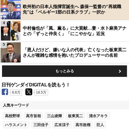
3
欧州初の日本人指揮官誕生へ 森保一監督の“再就職
先”は「ベルギー1部の日系クラブ」一択か
4
中村倫也が「風、薫る」に大貢献…妻・水卜麻美アナ
との「ずっと仲良く」「にこやかな」近況
5
「恩人だけど、嫌いな人の代表」亡くなった板東英二
さんが複雑な感情を抱いたプロデューサーの名前
もっとみる
日刊ゲンダイDIGITALを読もう！
6.6万
18.5万
人気キーワード
高校野球
高市首相
三山凌輝
板東英二
清水アキラ
ハラスメント
三田佳子
広末涼子
高市政権
巨人