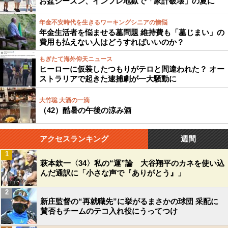
お盆シーズン、インフレ地獄で「家計破壊」の夏に
年金不安時代を生きるワーキングシニアの懊悩
年金生活者を悩ませる墓問題 維持費も「墓じまい」の
費用も払えない人はどうすればいいのか？
もぎたて海外仰天ニュース
ヒーローに仮装したつもりがテロと間違われた？ オー
ストラリアで起きた逮捕劇が一大騒動に
大竹聡 大酒の一滴
（42）酷暑の午後の涼み酒
アクセスランキング
週間
1
萩本欽一〈34〉私の“運”論 大谷翔平のカネを使い込
んだ通訳に「小さな声で『ありがとう』」
2
新庄監督の“再就職先”に挙がるまさかの球団 采配に
賛否もチームのテコ入れ役にうってつけ