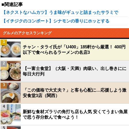
■関連記事
【ネクストなハムカツ】うま味がギュッと詰まったサラミで
【イチジクのコンポート】シナモンの香りにホッとする
グルメのアクセスランキング
1
チャン・タライ氏が「U400」185軒から厳選！ 400円
以下で食べられるラーメンの名店3
2
【一富士食堂】（大阪・天満）肉吸い、出し巻きにに
毎日大行列
3
「この価格で大丈夫？」と客も心配に…応援しよう激
安食堂3店（関西）
4
新鮮な食材ズラリの角打ち店も人気 安くてうまい魚屋
で思う存分飲んで食べよう！
5