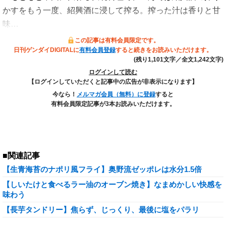
かすをもう一度、紹興酒に浸して搾る。搾った汁は香りと甘
味…
この記事は有料会員限定です。
日刊ゲンダイDIGITALに
有料会員登録
すると続きをお読みいただけます。
(残り1,101文字／全文1,242文字)
ログインして読む
【ログインしていただくと記事中の広告が非表示になります】
今なら！
メルマガ会員（無料）に登録
すると
有料会員限定記事が3本お読みいただけます。
■関連記事
【生青海苔のナポリ風フライ】奥野流ゼッポレは水分1.5倍
【しいたけと食べるラー油のオーブン焼き】なまめかしい快感を
味わう
【長芋タンドリー】焦らず、じっくり、最後に塩をパラリ