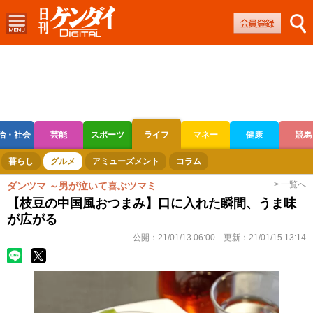
治・社会
芸能
スポーツ
ライフ
マネー
健康
競馬
ボートレース
競輪
オートレース
暮らし
グルメ
アミューズメント
コラム
> 一覧へ
ダンツマ ～男が泣いて喜ぶツマミ
【枝豆の中国風おつまみ】口に入れた瞬間、うま味
が広がる
公開：
21/01/13 06:00
更新：
21/01/15 13:14