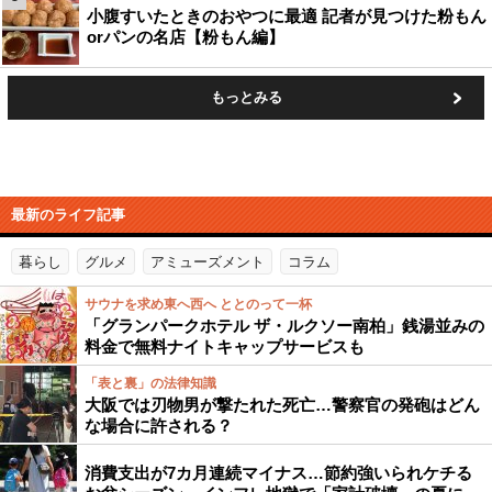
小腹すいたときのおやつに最適 記者が見つけた粉もん
orパンの名店【粉もん編】
もっとみる
最新のライフ記事
暮らし
グルメ
アミューズメント
コラム
サウナを求め東へ西へ ととのって一杯
「グランパークホテル ザ・ルクソー南柏」銭湯並みの
料金で無料ナイトキャップサービスも
「表と裏」の法律知識
大阪では刃物男が撃たれた死亡…警察官の発砲はどん
な場合に許される？
消費支出が7カ月連続マイナス…節約強いられケチる