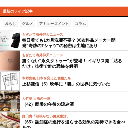
最新のライフ記事
暮らし
グルメ
アミューズメント
コラム
もぎたて海外仰天ニュース
毎日着ても1カ月洗濯不要？ 米衣料品メーカー開
発“奇跡のTシャツ”の秘密は生地にあり
もぎたて海外仰天ニュース
痛くない“永久タトゥー”が登場！ イギリス発「貼る
だけ」技術で針の恐怖を解消
本郷史観 日本を変えた傑物たち
上杉謙信（5）晩年に「義」の世界に気づいた
大竹聡 大酒の一滴
（42）酷暑の午後の涼み酒
鎌田實「頑張らない健康生活」
（65）認知症の進行を遅らせる効果の期待できる食べ
もの