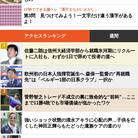
10秒でできる脳トレ「漢字まちがいさがし」
第3問 見つけてみよう！一文字だけ違う漢字がある
よ！
アクセスランキング
週間
1
佐藤二朗は信州大経済学部から就職氷河期にリクルー
トに入社も、わずか1日で辞めて役者の道へ
2
欧州初の日本人指揮官誕生へ 森保一監督の“再就職
先”は「ベルギー1部の日系クラブ」一択か
3
菅野智之トレード不成立の裏に致命的な“前科”…ここ
まで11勝4敗でも市場価値が低かったワケ
4
強いショック状態の清水アキラに心配の声…子供を亡
くした神田正輝らもたどった遺族ケアの道のり
5