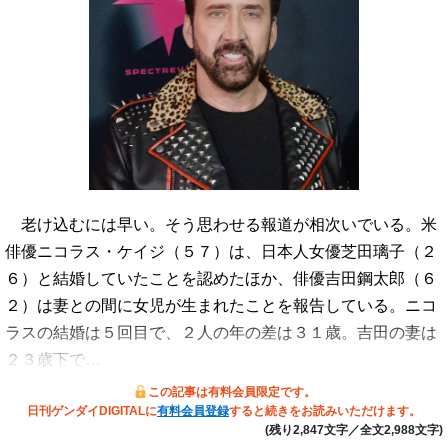
老け込むには早い。そう思わせる報道が相次いでいる。米
俳優ニコラス・ケイジ（５７）は、日本人女優芝田璃子（２
６）と結婚していたことを認めたほか、俳優吉田鋼太郎（６
２）は妻との間に女児が生まれたことを報告している。ニコ
ラスの結婚は５回目で、２人の年の差は３１歳。吉田の妻は
２３歳下で…
この記事は有料会員限定です。
日刊ゲンダイDIGITALに
有料会員登録
すると続きをお読みいただけます。
(残り2,847文字／全文2,988文字)