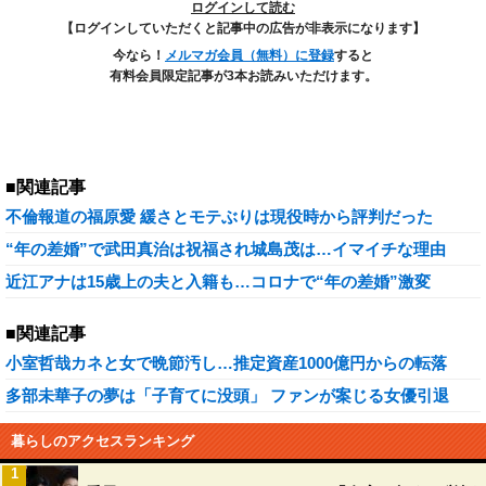
ログインして読む
【ログインしていただくと記事中の広告が非表示になります】
今なら！
メルマガ会員（無料）に登録
すると
有料会員限定記事が3本お読みいただけます。
■関連記事
不倫報道の福原愛 緩さとモテぶりは現役時から評判だった
“年の差婚”で武田真治は祝福され城島茂は…イマイチな理由
近江アナは15歳上の夫と入籍も…コロナで“年の差婚”激変
■関連記事
小室哲哉カネと女で晩節汚し…推定資産1000億円からの転落
多部未華子の夢は「子育てに没頭」 ファンが案じる女優引退
暮らしのアクセスランキング
1