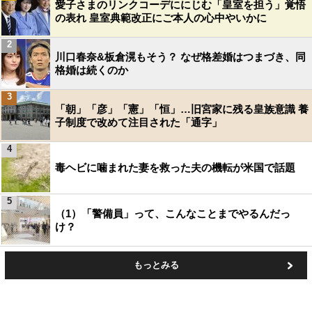
愛子さまのリンクコーデににじむ「皇室を担う」覚悟
の表れ 皇室典範改正にご本人の心中やいかに
2
川口春奈&板倉滉もそう？ なぜ格差婚はつまづき、同
格婚は続くのか
3
「朝」「彦」「憲」「恒」…旧宮家に残る皇族意識 養
子制度で改めて注目された「通字」
4
毒ヘビに噛まれた妻を救った夫の機転が米国で話題
5
（1）「警備員」って、こんなことまでやるんだっ
け？
もっとみる