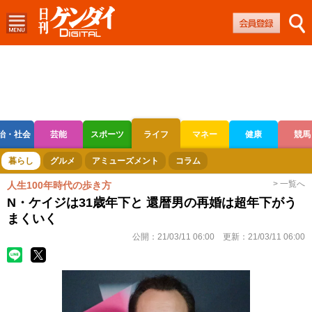
治・社会
芸能
スポーツ
ライフ
マネー
健康
競馬
ボートレース
競輪
オートレース
暮らし
グルメ
アミューズメント
コラム
> 一覧へ
人生100年時代の歩き方
N・ケイジは31歳年下と 還暦男の再婚は超年下がう
まくいく
公開：
21/03/11 06:00
更新：
21/03/11 06:00