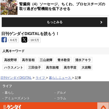
腎臓病（4）ソーセージ、ちくわ、プロセスチーズの
取り過ぎが腎機能を低下させる
もっとみる
日刊ゲンダイDIGITALを読もう！
6.6万
18.5万
人気キーワード
高校野球
高市首相
三山凌輝
青木歌音
清水アキラ
ハラスメント
三田佳子
高市政権
高市早苗
大岩剛
日刊ゲンダイDIGITAL
ライフ
暮らしニュース
記事
ライフ
暮らし
グルメ
アミューズメント
コラム