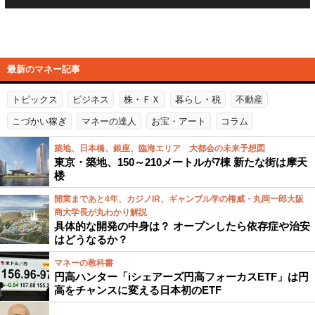
最新のマネー記事
トピックス
ビジネス
株・ＦＸ
暮らし・税
不動産
こづかい稼ぎ
マネーの達人
お宝・アート
コラム
築地、日本橋、銀座、臨海エリア 大都会の未来予想図
東京・築地、150～210メートルが7棟 新たな街は摩天
楼
開業まであと4年、カジノIR、ギャンブル学の権威・丸岡一郎大阪
商大学長が丸わかり解説
具体的な開発の中身は？ オープンしたら依存症や治安
はどうなるか？
マネーの教科書
円高ハンター「iシェアーズ円高フォーカスETF」は円
高をチャンスに変える日本初のETF