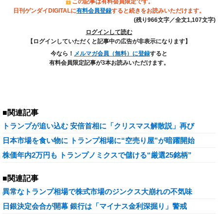
この記事は有料会員限定です。
日刊ゲンダイDIGITALに
有料会員登録
すると続きをお読みいただけます。
(残り966文字／全文1,107文字)
ログインして読む
【ログインしていただくと記事中の広告が非表示になります】
今なら！
メルマガ会員（無料）に登録
すると
有料会員限定記事が3本お読みいただけます。
■関連記事
トランプが追い込む 安倍首相に「クリスマス解散説」再び
日本市場を食い物に トランプ相場に“空売り屋”が暗躍開始
株価年内2万円も トランプノミクスで儲ける“厳選25銘柄”
■関連記事
異常なトランプ相場で株式市場のジンクス大崩れの不気味
日銀決定会合が開幕 銀行は「マイナス金利深掘り」警戒