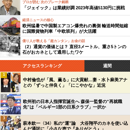
プロが読む 次のブレーク銘柄
「ジェイック」は業績好調 2023年高値5130円に挑戦
経済ニュースの核心
欧州猛暑で中国製エアコン爆売れの裏側 輸送時間短縮
に国際貨物列車「中欧班列」が大活躍
億り人が教える「超カンタン」お金の話
（2）通貨の価値とは？ 直径3メートル、重さ5トンの
石がおカネとして通用したワケ
アクセスランキング
週間
1
中村倫也が「風、薫る」に大貢献…妻・水卜麻美アナ
との「ずっと仲良く」「にこやかな」近況
2
欧州初の日本人指揮官誕生へ 森保一監督の“再就職
先”は「ベルギー1部の日系クラブ」一択か
3
萩本欽一〈34〉私の“運”論 大谷翔平のカネを使い込
んだ通訳に「小さな声で『ありがとう』」