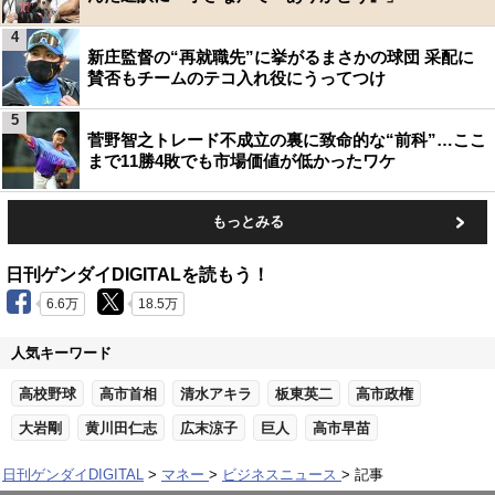
4
新庄監督の“再就職先”に挙がるまさかの球団 采配に
賛否もチームのテコ入れ役にうってつけ
5
菅野智之トレード不成立の裏に致命的な“前科”…ここ
まで11勝4敗でも市場価値が低かったワケ
もっとみる
日刊ゲンダイDIGITALを読もう！
6.6万
18.5万
人気キーワード
高校野球
高市首相
清水アキラ
板東英二
高市政権
大岩剛
黄川田仁志
広末涼子
巨人
高市早苗
日刊ゲンダイDIGITAL
マネー
ビジネスニュース
記事