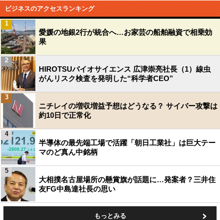
ビジネスのアクセスランキング
1
愛媛の地銀2行が統合へ…お家芸の船舶融資で相乗効
果
2
HIROTSUバイオサイエンス 広津崇亮社長（1）線虫
がんリスク検査を発明した“科学者CEO”
3
ニチレイの増収増益予想はどうなる？ サイバー攻撃は
約10日で正常化
4
半導体の最先端工場で活躍「朝日工業社」は巨大テー
マのど真ん中銘柄
5
大相撲名古屋場所の懸賞旗が話題に…発案者？三井住
友FG中島達社長の思い
もっとみる