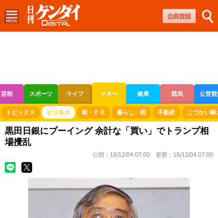
芸能
スポーツ
ライフ
マネー
健康
競馬
公営競
ボートレース
競輪
オートレース
トピックス
ビジネス
株・ＦＸ
暮らし・税
不動産
こづかい稼
黒田日銀にブーイング 余計な「買い」でトランプ相
場攪乱
公開：
16/12/04 07:00
更新：
16/12/04 07:00