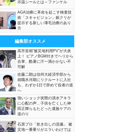
示温シールとは～ファンケル
AGA治療に革命を起こす検査技
術「スキャビジョン」銀クリが
提示する新しい薄毛治療のあり
方
編集部オススメ
高市首相“被災地利用PV”が大炎
上！ ピアノBGM付きでヘリから
合掌、酷暑に汗一滴かかない不
可解
佐藤二朗は信州大経済学部から
就職氷河期にリクルートに入社
も、わずか1日で辞めて役者の道
へ
強いショック状態の清水アキラ
に心配の声…子供を亡くした神
田正輝らもたどった遺族ケアの
道のり
石原プロ「炊き出しの流儀」 被
災地一番乗りがエラいわけでは