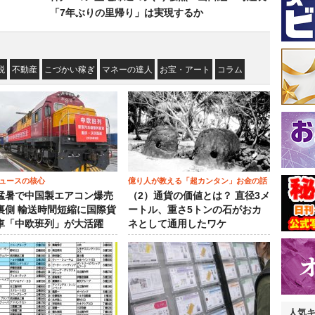
「7年ぶりの里帰り」は実現するか
税
不動産
こづかい稼ぎ
マネーの達人
お宝・アート
コラム
ュースの核心
億り人が教える「超カンタン」お金の話
猛暑で中国製エアコン爆売
（2）通貨の価値とは？ 直径3メ
裏側 輸送時間短縮に国際貨
ートル、重さ5トンの石がおカ
車「中欧班列」が大活躍
ネとして通用したワケ
人気