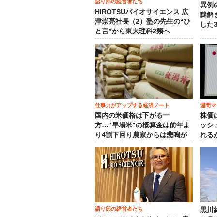
語り部の経営者たち
異例
HIROTSUバイオサイエンス 広
謎解
津崇亮社長（2）塾の先生の“ひ
した
と言”から東大理科2類へ
仕事力がアップする経済ノート
週間マ
国内の米価格は下がる一
株価
方…“早場米”の概算金は前年よ
ッシ
り4割下回り農家からは悲鳴が
れる
語り部の経営者たち
黒川