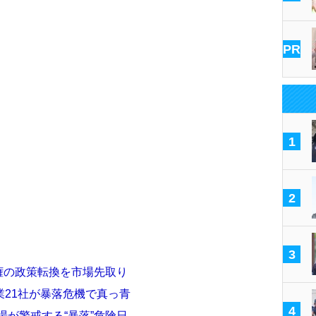
PR
1
2
3
政権の政策転換を市場先取り
21社が暴落危機で真っ青
4
場が警戒する“暴落”危険日