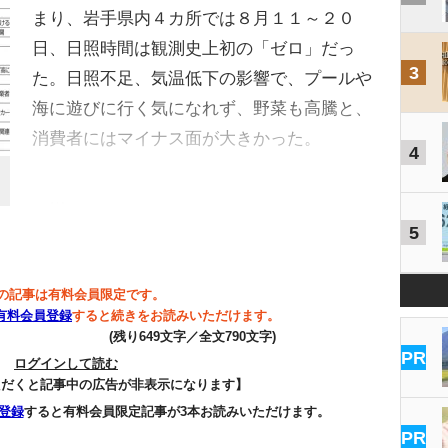
まり、岩手県内４カ所では８月１１～２０
日、日照時間は観測史上初の「ゼロ」だっ
3
た。日照不足、気温低下の影響で、プールや
海に遊びに行く気になれず、野菜も高騰と、
消費者にはマイナス面が大きかった。
4
…
5
の記事は有料会員限定です。
有料会員登録
すると続きをお読みいただけます。
(残り649文字／全文790文字)
PR
ログインして読む
ただくと記事中の広告が非表示になります】
登録
すると有料会員限定記事が3本お読みいただけます。
PR