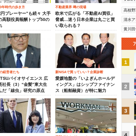
00年時代の歩き方
不動産業界 噂の現場
高校野
0億円プレーヤー”も続々 大手
欧米で広がる「不動産AI買収」
の高額役員報酬トップ50の
脅威…迷う日本企業は丸ごと買
清水ア
れ
い取られる？
黄川田
1
の経営者たち
新NISAで買っていい？企業診断
OTSUバイオサイエンス 広
愛媛地盤の「いよぎんホールデ
亮社長（3）“金髪”東大生
ィングス」はシップファイナン
2
んだ「線虫」研究の原点
ス（船舶融資）が特に魅力
3
4