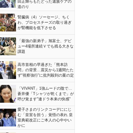
田正輝らもたどった遺族ケアの
道のり
腎臓病（4）ソーセージ、ちく
わ、プロセスチーズの取り過ぎ
が腎機能を低下させる
「最強の新弟子」旭富士、デビ
ュー4場所連続Ｖでも残る大きな
課題
高市首相の早過ぎた「熊本訪
問」の背景…震災から1週間たた
ず“視察強行”に批判殺到の案の定
「VIVANT」1強ムードの陰で…
蒼井優「Tシャツが乾くまで」が
呼び覚ます"連ドラ本来の快感"
愛子さまのリンクコーデににじ
む「皇室を担う」覚悟の表れ 皇
室典範改正にご本人の心中やい
かに