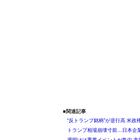
■関連記事
“反トランプ銘柄”が逆行高 米
トランプ相場崩壊寸前…日本企業
週明けは重要イベントが集中 市