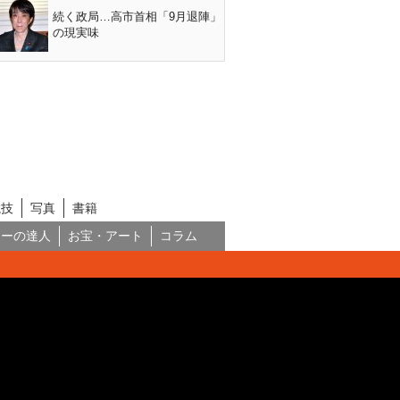
続く政局…高市首相「9月退陣」
の現実味
競技
写真
書籍
ネーの達人
お宝・アート
コラム