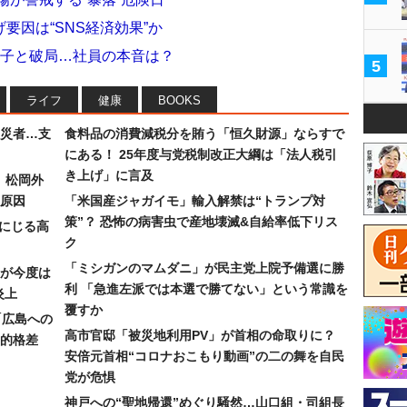
げ要因は“SNS経済効果”か
栄子と破局…社員の本音は？
5
ライフ
健康
BOOKS
災者…支
食料品の消費減税分を賄う「恒久財源」ならすで
にある！ 25年度与党税制改正大綱は「法人税引
き上げ」に言及
）松岡外
原因
「米国産ジャガイモ」輸入解禁は“トランプ対
策”？ 恐怖の病害虫で産地壊滅&自給率低下リス
みにじる高
ク
「ミシガンのマムダニ」が民主党上院予備選に勝
が今度は
利 「急進左派では本選で勝てない」という常識を
炎上
覆すか
「広島への
高市官邸「被災地利用PV」が首相の命取りに？
的格差
安倍元首相“コロナおこもり動画”の二の舞を自民
党が危惧
神戸への“聖地帰還”めぐり騒然…山口組・司組長