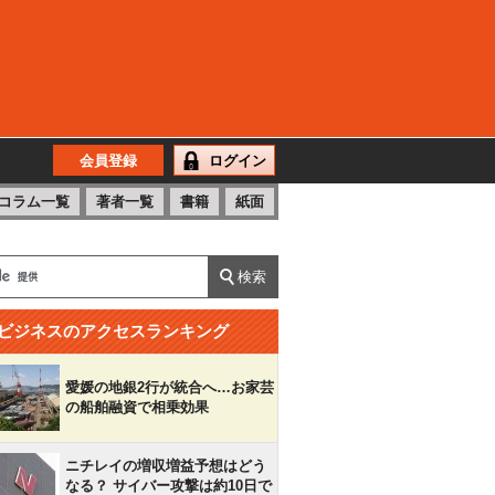
会員登録
ログイン
コラム一覧
著者一覧
書籍
紙面
ビジネスのアクセスランキング
愛媛の地銀2行が統合へ…お家芸
の船舶融資で相乗効果
ニチレイの増収増益予想はどう
なる？ サイバー攻撃は約10日で