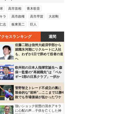
球
高市首相
青木歌音
キラ
高市政権
高市早苗
大岩剛
仁志
板東英二
巨人
アクセスランキング
週間
佐藤二朗は信州大経済学部から
就職氷河期にリクルートに入社
も、わずか1日で辞めて役者の道
へ
欧州初の日本人指揮官誕生へ 森
保一監督の“再就職先”は「ベル
ギー1部の日系クラブ」一択か
菅野智之トレード不成立の裏に
致命的な“前科”…ここまで11勝4
敗でも市場価値が低かったワケ
強いショック状態の清水アキラ
に心配の声…子供を亡くした神