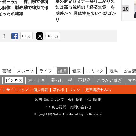
夏の財界セミナー盛り上がり欠
下健三設計「香川県立体育
如は高市首相の「経済無策」を
も解体…財政難で維持でき
10
反映か？ 具体性を欠いた話ばか
なった名建築
り
う！
6.6万
18.5万
芸能
スポーツ
ライフ
経済
健康
コミック
競馬
公営
ビジネス
株・ＦＸ
暮らし・税
不動産
こづかい稼ぎ
マ
ー
サイトマップ
個人情報
著作権
リンク
定期購読申込み
広告掲載について
会社概要
採用情報
よくある質問・お問い合わせ
Copyright (C) Nikkan Gendai. All Rights Reserved