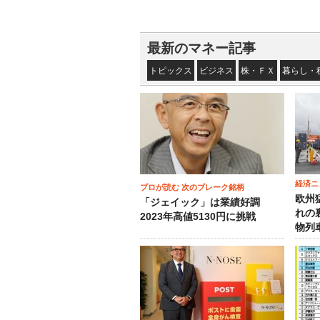
最新のマネー記事
トピックス
ビジネス
株・ＦＸ
暮らし・
経済ニ
プロが読む 次のブレーク銘柄
欧州
「ジェイック」は業績好調
れの
2023年高値5130円に挑戦
物列