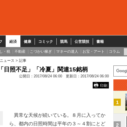
フ
経済
健康
コミック
競馬
公営競技
書籍
し・税
不動産
こづかい稼ぎ
マネーの達人
お宝・アート
コラム
ニュース
記事
「日照不足」「冷夏」関連15銘柄
公開日：
2017/08/24 06:00
更新日：
2017/08/24 06:00
印刷
1
異常な天候が続いている。８月に入ってか
ら、都内の日照時間は平年の３～４割にとど
2