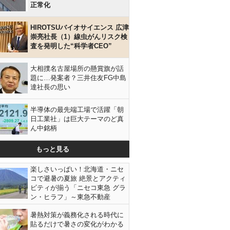
正常化
HIROTSUバイオサイエンス 広津
崇亮社長（1）線虫がんリスク検
査を発明した“科学者CEO”
大相撲名古屋場所の懸賞旗が話
題に…発案者？三井住友FG中島
達社長の思い
半導体の最先端工場で活躍「朝
日工業社」は巨大テーマのど真
ん中銘柄
もっと見る
楽しさいっぱい！北海道・ニセ
コで避暑の夏旅 絶景とアクティ
ビティが揃う「ニセコ東急 グラ
ン・ヒラフ」～東急不動産
暑熱対策が義務化される時代に
貼るだけで暑さの変化がわかる