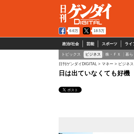
6.6万
18.5万
政治/社会
芸能
スポーツ
ライ
トピックス
ビジネス
株・ＦＸ
暮ら
日刊ゲンダイDIGITAL
マネー
ビジネス
日は出ていなくても好機 