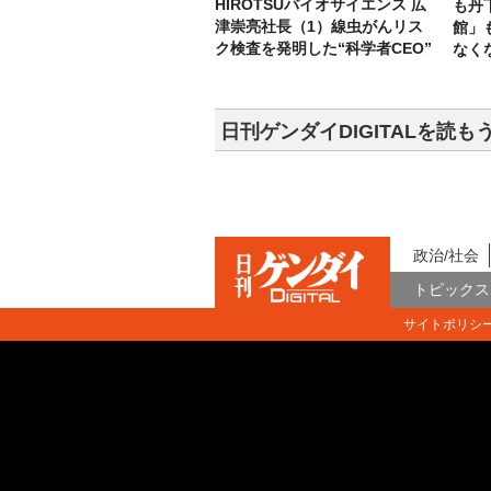
HIROTSUバイオサイエンス 広
も丹
津崇亮社長（1）線虫がんリス
館」
ク検査を発明した“科学者CEO”
なく
日刊ゲンダイDIGITALを読も
政治/社会
トピックス
サイトポリシ