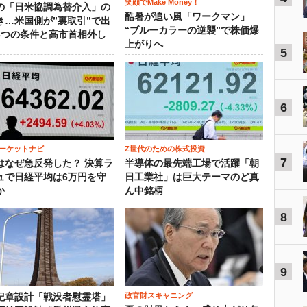
笑顔でMake Money！
の「日米協調為替介入」の
酷暑が追い風「ワークマン」
き…米国側が”裏取引”で出
“ブルーカラーの逆襲”で株価爆
3つの条件と高市首相外し
上がりへ
5
6
ーケットナビ
Z世代のための株式投資
7
はなぜ急反発した？ 決算ラ
半導体の最先端工場で活躍「朝
ュで日経平均は6万円を守
日工業社」は巨大テーマのど真
か
ん中銘柄
8
9
政官財スキャニング
紀章設計「戦没者慰霊塔」