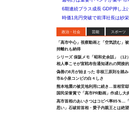
6期連続プラス成長 GDP押し上
時価1兆円突破で前澤社長は紗
政治・社会
芸能
スポーツ
「高市中心」視察動画と「空気読む」被
持離れも納得
シリーズ 保阪メモ「昭和史余話」（12
相人事こそが宣戦布告通知遅れの間接的
偽善の8月が始まった 非核三原則を踏
市&小泉コンビの白々しさ
熊本地震の被災地利用に続き…首相官邸
国民栄誉賞で「高市PR動画」作成し大
高市首相のあいさつはコピペ率85％…
思い」石破前首相・愛子内親王とは絶望