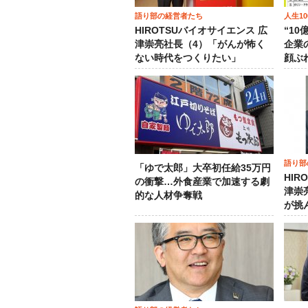
語り部の経営者たち
人生1
HIROTSUバイオサイエンス 広
“1
津崇亮社長（4）「がんが怖く
企業
ない時代をつくりたい」
顔ぶ
語り部
「ゆで太郎」大卒初任給35万円
HIR
の衝撃…外食産業で加速する劇
津崇
的な人材争奪戦
が挑