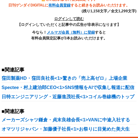
日刊ゲンダイDIGITALに
有料会員登録
すると続きをお読みいただけます。
(残り1,158文字／全文1,299文字)
ログインして読む
【ログインしていただくと記事中の広告が非表示になります】
今なら！
メルマガ会員（無料）に登録
すると
有料会員限定記事が3本お読みいただけます。
■関連記事
窪田製薬HD・窪田良社長<1>驚きの「売上高ゼロ」上場企業
Spectee・村上建治郎CEO<1>SNS情報をAIで収集し報道に配信
日特エンジニアリング・近藤進茂社長<1>コイル巻線機のトップ
■関連記事
メーカーズシャツ鎌倉・貞末良雄会長<1>VANに中途入社する
オマツリジャパン・加藤優子社長<1>お祭りに目覚めた美大生