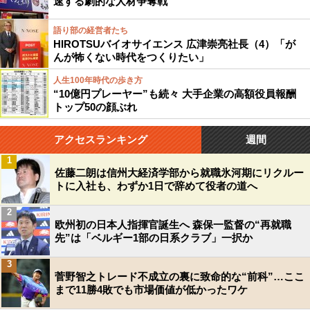
速する劇的な人材争奪戦
語り部の経営者たち
HIROTSUバイオサイエンス 広津崇亮社長（4）「が
んが怖くない時代をつくりたい」
人生100年時代の歩き方
“10億円プレーヤー”も続々 大手企業の高額役員報酬
トップ50の顔ぶれ
アクセスランキング
週間
1
佐藤二朗は信州大経済学部から就職氷河期にリクルー
トに入社も、わずか1日で辞めて役者の道へ
2
欧州初の日本人指揮官誕生へ 森保一監督の“再就職
先”は「ベルギー1部の日系クラブ」一択か
3
菅野智之トレード不成立の裏に致命的な“前科”…ここ
まで11勝4敗でも市場価値が低かったワケ