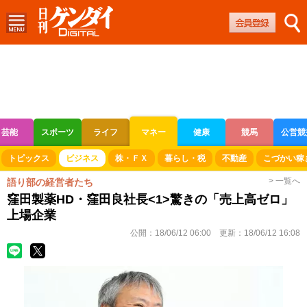
芸能
スポーツ
ライフ
マネー
健康
競馬
公営競
ボートレース
競輪
オートレース
トピックス
ビジネス
株・ＦＸ
暮らし・税
不動産
こづかい稼
> 一覧へ
語り部の経営者たち
窪田製薬HD・窪田良社長<1>驚きの「売上高ゼロ」
上場企業
公開：
18/06/12 06:00
更新：
18/06/12 16:08