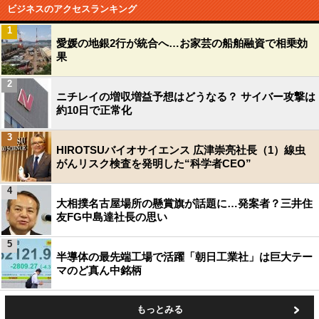
ビジネスのアクセスランキング
1
愛媛の地銀2行が統合へ…お家芸の船舶融資で相乗効
果
2
ニチレイの増収増益予想はどうなる？ サイバー攻撃は
約10日で正常化
3
HIROTSUバイオサイエンス 広津崇亮社長（1）線虫
がんリスク検査を発明した“科学者CEO”
4
大相撲名古屋場所の懸賞旗が話題に…発案者？三井住
友FG中島達社長の思い
5
半導体の最先端工場で活躍「朝日工業社」は巨大テー
マのど真ん中銘柄
もっとみる