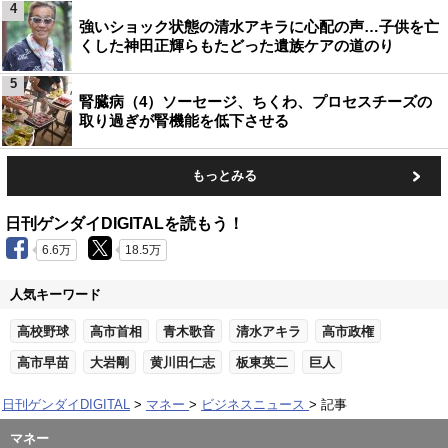
4
強いショック状態の清水アキラに心配の声…子供を亡
くした神田正輝らもたどった遺族ケアの道のり
5
腎臓病（4）ソーセージ、ちくわ、プロセスチーズの
取り過ぎが腎機能を低下させる
もっとみる
日刊ゲンダイDIGITALを読もう！
6.6万
18.5万
人気キーワード
高校野球
高市首相
青木歌音
清水アキラ
高市政権
高市早苗
大岩剛
黄川田仁志
板東英二
巨人
日刊ゲンダイDIGITAL
マネー
ビジネスニュース
記事
マネー