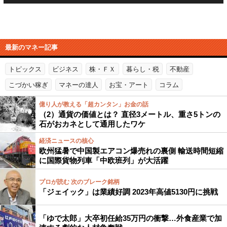
最新のマネー記事
トピックス
ビジネス
株・ＦＸ
暮らし・税
不動産
こづかい稼ぎ
マネーの達人
お宝・アート
コラム
億り人が教える「超カンタン」お金の話
（2）通貨の価値とは？ 直径3メートル、重さ5トンの
石がおカネとして通用したワケ
経済ニュースの核心
欧州猛暑で中国製エアコン爆売れの裏側 輸送時間短縮
に国際貨物列車「中欧班列」が大活躍
プロが読む 次のブレーク銘柄
「ジェイック」は業績好調 2023年高値5130円に挑戦
「ゆで太郎」大卒初任給35万円の衝撃…外食産業で加