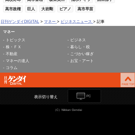
高市政権
巨人
大岩剛
ピアノ
高市早苗
日刊ゲンダイDIGITAL
マネー
ビジネスニュース
記事
マネー
トピックス
ビジネス
株・ＦＸ
暮らし・税
不動産
こづかい稼ぎ
マネーの達人
お宝・アート
コラム
表示切り替え
（C）Nikkan Gendai