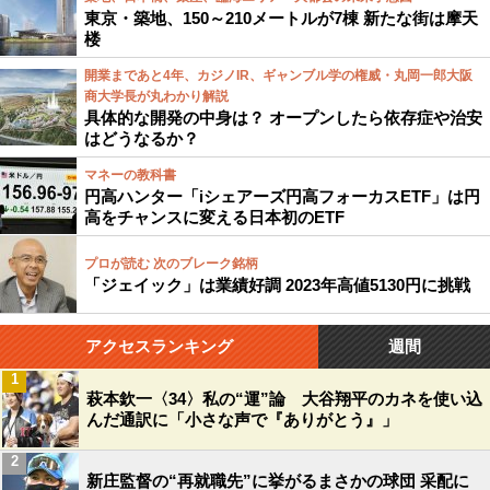
東京・築地、150～210メートルが7棟 新たな街は摩天
楼
開業まであと4年、カジノIR、ギャンブル学の権威・丸岡一郎大阪
商大学長が丸わかり解説
具体的な開発の中身は？ オープンしたら依存症や治安
はどうなるか？
マネーの教科書
円高ハンター「iシェアーズ円高フォーカスETF」は円
高をチャンスに変える日本初のETF
プロが読む 次のブレーク銘柄
「ジェイック」は業績好調 2023年高値5130円に挑戦
アクセスランキング
週間
1
萩本欽一〈34〉私の“運”論 大谷翔平のカネを使い込
んだ通訳に「小さな声で『ありがとう』」
2
新庄監督の“再就職先”に挙がるまさかの球団 采配に