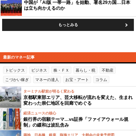
中国が「AI版 一帯一路」を始動、署名29カ国…日本
は立ち向かえるのか
もっとみる
最新のマネー記事
トピックス
ビジネス
株・ＦＸ
暮らし・税
不動産
こづかい稼ぎ
マネーの達人
お宝・アート
コラム
ターミナル駅前が明るく変わる
京都駅東部エリア、芸大移転が流れを変えた、生まれ
変わった崇仁地区を回廊でめぐる
経済ニュースの核心
銀行界の宿願テーマ…vs証券「ファイアウォール規
制」の緩和は波乱含み
築地、日本橋、銀座、臨海エリア 大都会の未来予想図