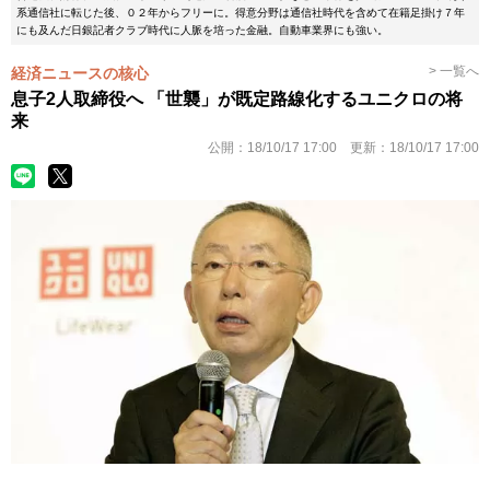
系通信社に転じた後、０２年からフリーに。得意分野は通信社時代を含めて在籍足掛け７年
にも及んだ日銀記者クラブ時代に人脈を培った金融。自動車業界にも強い。
> 一覧へ
経済ニュースの核心
息子2人取締役へ 「世襲」が既定路線化するユニクロの将
来
公開：
18/10/17 17:00
更新：
18/10/17 17:00