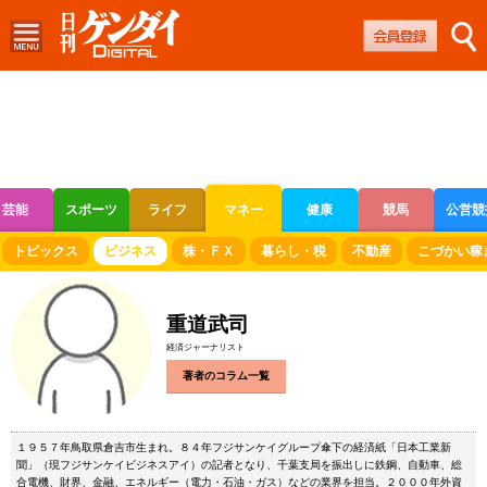
芸能
スポーツ
ライフ
マネー
健康
競馬
公営競
ボートレース
競輪
オートレース
トピックス
ビジネス
株・ＦＸ
暮らし・税
不動産
こづかい稼
重道武司
経済ジャーナリスト
著者のコラム一覧
１９５７年鳥取県倉吉市生まれ。８４年フジサンケイグループ傘下の経済紙「日本工業新
聞」（現フジサンケイビジネスアイ）の記者となり、千葉支局を振出しに鉄鋼、自動車、総
合電機、財界、金融、エネルギー（電力・石油・ガス）などの業界を担当。２０００年外資