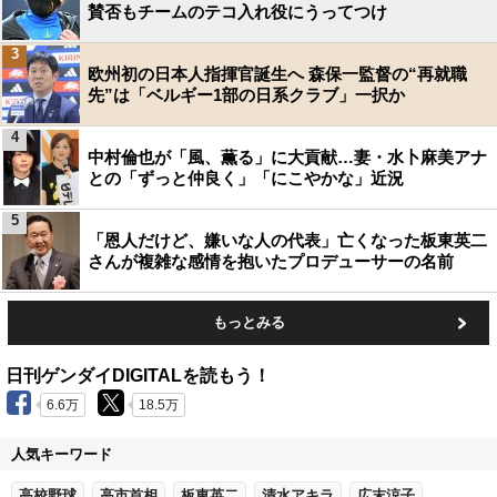
賛否もチームのテコ入れ役にうってつけ
3
欧州初の日本人指揮官誕生へ 森保一監督の“再就職
先”は「ベルギー1部の日系クラブ」一択か
4
中村倫也が「風、薫る」に大貢献…妻・水卜麻美アナ
との「ずっと仲良く」「にこやかな」近況
5
「恩人だけど、嫌いな人の代表」亡くなった板東英二
さんが複雑な感情を抱いたプロデューサーの名前
もっとみる
日刊ゲンダイDIGITALを読もう！
6.6万
18.5万
人気キーワード
高校野球
高市首相
板東英二
清水アキラ
広末涼子