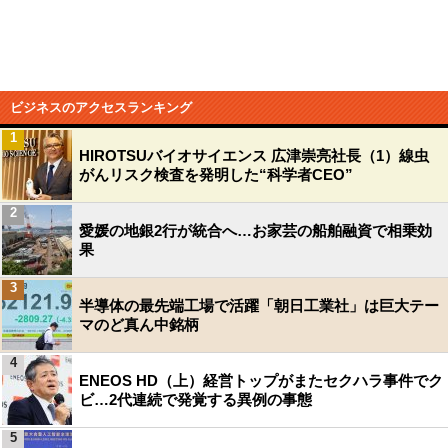
ビジネスのアクセスランキング
1
HIROTSUバイオサイエンス 広津崇亮社長（1）線虫
がんリスク検査を発明した“科学者CEO”
2
愛媛の地銀2行が統合へ…お家芸の船舶融資で相乗効
果
3
半導体の最先端工場で活躍「朝日工業社」は巨大テー
マのど真ん中銘柄
4
ENEOS HD（上）経営トップがまたセクハラ事件でク
ビ…2代連続で発覚する異例の事態
5