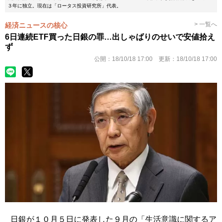
３年に独立。現在は「ロータス投資研究所」代表。
> 一覧へ
経済ニュースの核心
6日連続ETF買った日銀の罪…出しゃばりのせいで安値拾え
ず
公開：
18/10/18 17:00
更新：
18/10/18 17:00
日銀が１０月５日に発表した９月の「生活意識に関するア