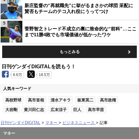
新庄監督の“再就職先”に挙がるまさかの球団 采配に
賛否もチームのテコ入れ役にうってつけ
5
菅野智之トレード不成立の裏に致命的な“前科”…ここ
まで11勝4敗でも市場価値が低かったワケ
もっとみる
日刊ゲンダイDIGITALを読もう！
6.6万
18.5万
人気キーワード
高校野球
高市首相
清水アキラ
板東英二
高市政権
大岩剛
黄川田仁志
広末涼子
巨人
高市早苗
日刊ゲンダイDIGITAL
マネー
ビジネスニュース
記事
マネー