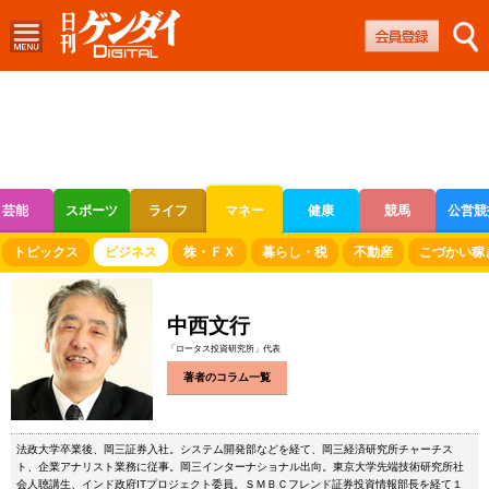
芸能
スポーツ
ライフ
マネー
健康
競馬
公営競
ボートレース
競輪
オートレース
トピックス
ビジネス
株・ＦＸ
暮らし・税
不動産
こづかい稼
中西文行
「ロータス投資研究所」代表
著者のコラム一覧
法政大学卒業後、岡三証券入社。システム開発部などを経て、岡三経済研究所チャーチス
ト、企業アナリスト業務に従事。岡三インターナショナル出向。東京大学先端技術研究所社
会人聴講生、インド政府ITプロジェクト委員。ＳＭＢＣフレンド証券投資情報部長を経て１