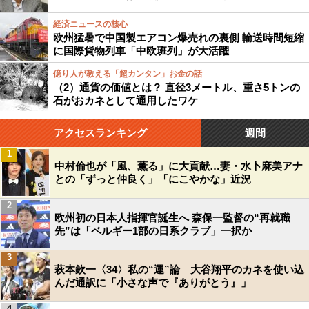
経済ニュースの核心
欧州猛暑で中国製エアコン爆売れの裏側 輸送時間短縮
に国際貨物列車「中欧班列」が大活躍
億り人が教える「超カンタン」お金の話
（2）通貨の価値とは？ 直径3メートル、重さ5トンの
石がおカネとして通用したワケ
アクセスランキング
週間
1
中村倫也が「風、薫る」に大貢献…妻・水卜麻美アナ
との「ずっと仲良く」「にこやかな」近況
2
欧州初の日本人指揮官誕生へ 森保一監督の“再就職
先”は「ベルギー1部の日系クラブ」一択か
3
萩本欽一〈34〉私の“運”論 大谷翔平のカネを使い込
んだ通訳に「小さな声で『ありがとう』」
4