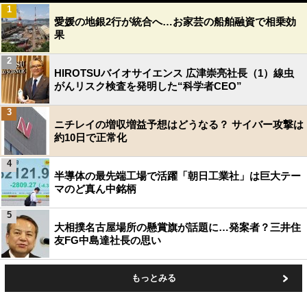
1
愛媛の地銀2行が統合へ…お家芸の船舶融資で相乗効
果
2
HIROTSUバイオサイエンス 広津崇亮社長（1）線虫
がんリスク検査を発明した“科学者CEO”
3
ニチレイの増収増益予想はどうなる？ サイバー攻撃は
約10日で正常化
4
半導体の最先端工場で活躍「朝日工業社」は巨大テー
マのど真ん中銘柄
5
大相撲名古屋場所の懸賞旗が話題に…発案者？三井住
友FG中島達社長の思い
もっとみる