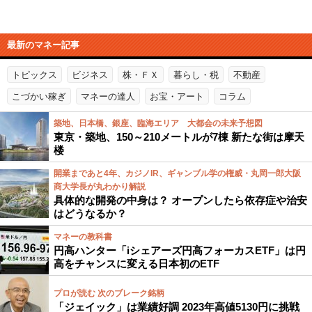
最新のマネー記事
トピックス
ビジネス
株・ＦＸ
暮らし・税
不動産
こづかい稼ぎ
マネーの達人
お宝・アート
コラム
築地、日本橋、銀座、臨海エリア 大都会の未来予想図
東京・築地、150～210メートルが7棟 新たな街は摩天
楼
開業まであと4年、カジノIR、ギャンブル学の権威・丸岡一郎大阪
商大学長が丸わかり解説
具体的な開発の中身は？ オープンしたら依存症や治安
はどうなるか？
マネーの教科書
円高ハンター「iシェアーズ円高フォーカスETF」は円
高をチャンスに変える日本初のETF
プロが読む 次のブレーク銘柄
「ジェイック」は業績好調 2023年高値5130円に挑戦