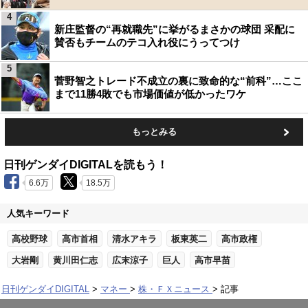
4
新庄監督の“再就職先”に挙がるまさかの球団 采配に
賛否もチームのテコ入れ役にうってつけ
5
菅野智之トレード不成立の裏に致命的な“前科”…ここ
まで11勝4敗でも市場価値が低かったワケ
もっとみる
日刊ゲンダイDIGITALを読もう！
6.6万
18.5万
人気キーワード
高校野球
高市首相
清水アキラ
板東英二
高市政権
大岩剛
黄川田仁志
広末涼子
巨人
高市早苗
日刊ゲンダイDIGITAL
マネー
株・ＦＸニュース
記事