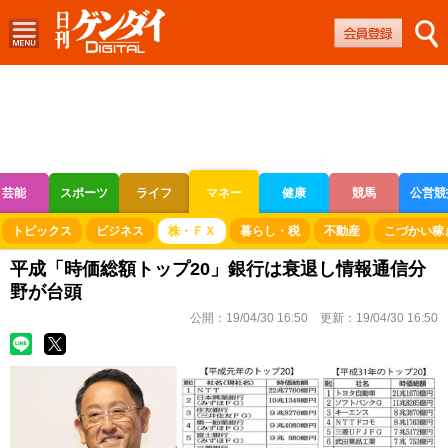
芸能
スポーツ
ライフ
マネー
健康
競馬
公営競
ボートレース
競輪
オートレース
トピックス
ビジネス
株・ＦＸ
暮らし・税
不動産
こづかい稼
平成「時価総額トップ20」銀行は衰退し情報通信分
野が台頭
公開：
19/04/30 16:50
更新：
19/04/30 16:50