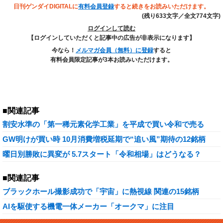
日刊ゲンダイDIGITALに
有料会員登録
すると続きをお読みいただけます。
(残り633文字／全文774文字)
ログインして読む
【ログインしていただくと記事中の広告が非表示になります】
今なら！
メルマガ会員（無料）に登録
すると
有料会員限定記事が3本お読みいただけます。
■関連記事
割安水準の「第一稀元素化学工業」を平成で買い令和で売る
GW明けが買い時 10月消費増税延期で“追い風”期待の12銘柄
曜日別勝敗に異変が 5.7スタート「令和相場」はどうなる？
■関連記事
ブラックホール撮影成功で「宇宙」に熱視線 関連の15銘柄
AIを駆使する機電一体メーカー「オークマ」に注目