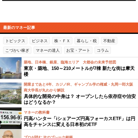
最新のマネー記事
トピックス
ビジネス
株・ＦＸ
暮らし・税
不動産
こづかい稼ぎ
マネーの達人
お宝・アート
コラム
築地、日本橋、銀座、臨海エリア 大都会の未来予想図
東京・築地、150～210メートルが7棟 新たな街は摩天
楼
開業まであと4年、カジノIR、ギャンブル学の権威・丸岡一郎大阪
商大学長が丸わかり解説
具体的な開発の中身は？ オープンしたら依存症や治安
はどうなるか？
マネーの教科書
円高ハンター「iシェアーズ円高フォーカスETF」は円
高をチャンスに変える日本初のETF
プロが読む 次のブレーク銘柄