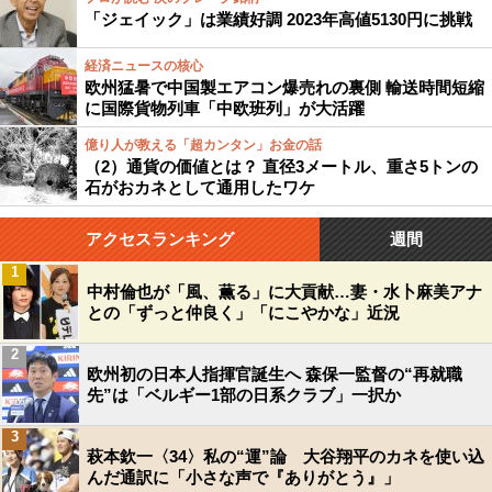
「ジェイック」は業績好調 2023年高値5130円に挑戦
経済ニュースの核心
欧州猛暑で中国製エアコン爆売れの裏側 輸送時間短縮
に国際貨物列車「中欧班列」が大活躍
億り人が教える「超カンタン」お金の話
（2）通貨の価値とは？ 直径3メートル、重さ5トンの
石がおカネとして通用したワケ
アクセスランキング
週間
1
中村倫也が「風、薫る」に大貢献…妻・水卜麻美アナ
との「ずっと仲良く」「にこやかな」近況
2
欧州初の日本人指揮官誕生へ 森保一監督の“再就職
先”は「ベルギー1部の日系クラブ」一択か
3
萩本欽一〈34〉私の“運”論 大谷翔平のカネを使い込
んだ通訳に「小さな声で『ありがとう』」