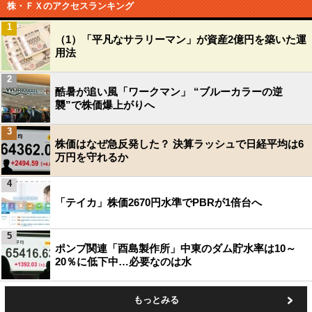
株・ＦＸのアクセスランキング
1
（1）「平凡なサラリーマン」が資産2億円を築いた運
用法
2
酷暑が追い風「ワークマン」 “ブルーカラーの逆
襲”で株価爆上がりへ
3
株価はなぜ急反発した？ 決算ラッシュで日経平均は6
万円を守れるか
4
「テイカ」株価2670円水準でPBRが1倍台へ
5
ポンプ関連「酉島製作所」中東のダム貯水率は10～
20％に低下中…必要なのは水
もっとみる