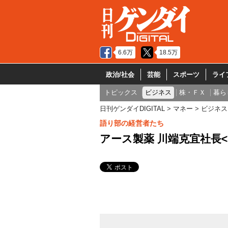
6.6万
18.5万
政治/社会
芸能
スポーツ
ライ
トピックス
ビジネス
株・ＦＸ
暮ら
日刊ゲンダイDIGITAL
マネー
ビジネス
語り部の経営者たち
アース製薬 川端克宜社長