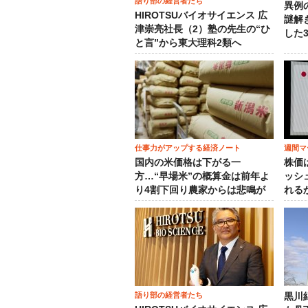
語り部の経営者たち
異例
HIROTSUバイオサイエンス 広
謎解
津崇亮社長（2）塾の先生の“ひ
した
と言”から東大理科2類へ
仕事力がアップする経済ノート
週間マ
国内の米価格は下がる一
株価
方…“早場米”の概算金は前年よ
ッシ
り4割下回り農家からは悲鳴が
れる
語り部の経営者たち
黒川