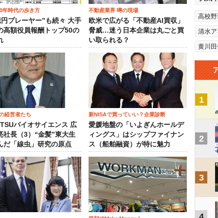
00年時代の歩き方
不動産業界 噂の現場
高校野
0億円プレーヤー”も続々 大手
欧米で広がる「不動産AI買収」
の高額役員報酬トップ50の
脅威…迷う日本企業は丸ごと買
清水ア
れ
い取られる？
黄川田
1
の経営者たち
新NISAで買っていい？企業診断
OTSUバイオサイエンス 広
愛媛地盤の「いよぎんホールデ
亮社長（3）“金髪”東大生
ィングス」はシップファイナン
2
んだ「線虫」研究の原点
ス（船舶融資）が特に魅力
3
4