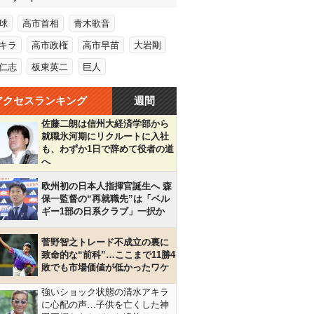
球
高市首相
青木歌音
キラ
高市政権
高市早苗
大岩剛
仁志
板東英二
巨人
アクセスランキング
週間
佐藤二朗は信州大経済学部から
就職氷河期にリクルートに入社
も、わずか1日で辞めて役者の道
へ
欧州初の日本人指揮官誕生へ 森
保一監督の“再就職先”は「ベル
ギー1部の日系クラブ」一択か
菅野智之トレード不成立の裏に
致命的な“前科”…ここまで11勝4
敗でも市場価値が低かったワケ
強いショック状態の清水アキラ
に心配の声…子供を亡くした神