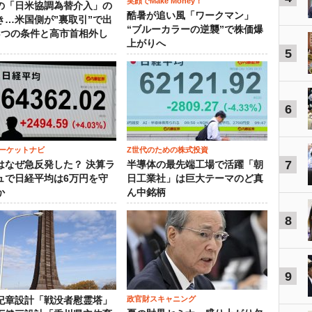
笑顔でMake Money！
の「日米協調為替介入」の
酷暑が追い風「ワークマン」
き…米国側が”裏取引”で出
“ブルーカラーの逆襲”で株価爆
3つの条件と高市首相外し
上がりへ
5
6
ーケットナビ
Z世代のための株式投資
7
はなぜ急反発した？ 決算ラ
半導体の最先端工場で活躍「朝
ュで日経平均は6万円を守
日工業社」は巨大テーマのど真
か
ん中銘柄
8
9
政官財スキャニング
紀章設計「戦没者慰霊塔」