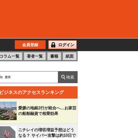
会員登録
ログイン
コラム一覧
著者一覧
書籍
紙面
ビジネスのアクセスランキング
愛媛の地銀2行が統合へ…お家芸
の船舶融資で相乗効果
ニチレイの増収増益予想はどう
なる？ サイバー攻撃は約10日で