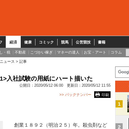
フ
経済
健康
コミック
競馬
公営競技
書籍
し・税
不動産
こづかい稼ぎ
マネーの達人
お宝・アート
コラム
ニュース
記事
<1>入社試験の用紙にハート描いた
公開日：
2020/05/12 06:00
更新日：
2020/05/12 11:55
>> バックナンバー
印刷
1
創業１８９２（明治２５）年。殺虫剤など
2