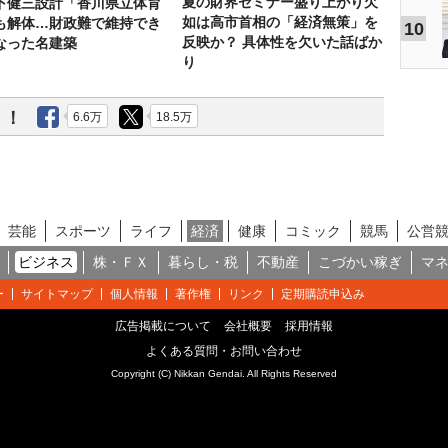
夏の財界セミナー盛り上がり欠
下健三設計「香川県立体育
如は高市首相の「経済無策」を
も解体…財政難で維持でき
10
反映か？ 具体性を欠いた話ばか
なった名建築
り
う！
6.6万
18.5万
芸能
スポーツ
ライフ
経済
健康
コミック
競馬
公営
ビジネス
株・ＦＸ
暮らし・税
不動産
こづかい稼ぎ
マ
ー
サイトマップ
個人情報
著作権
リンク
定期購読申込み
広告掲載について
会社概要
採用情報
よくある質問・お問い合わせ
Copyright (C) Nikkan Gendai. All Rights Reserved