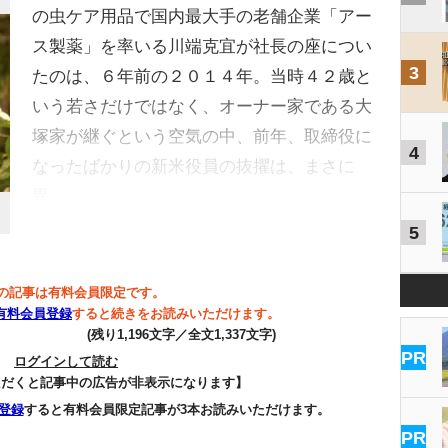
の虫ケア用品で国内最大手の老舗企業「アー
ス製薬」を率いる川端克宜が社長の座につい
3
たのは、６年前の２０１４年。当時４２歳と
いう若さだけではなく、オーナー家である大
塚家が継ぐという空気の中、前年、取締役に
4
なったばかりの新米役員の抜擢は、まさに
異…
5
の記事は有料会員限定です。
有料会員登録
すると続きをお読みいただけます。
(残り1,196文字／全文1,337文字)
PR
ログインして読む
ただくと記事中の広告が非表示になります】
登録
すると有料会員限定記事が3本お読みいただけます。
PR