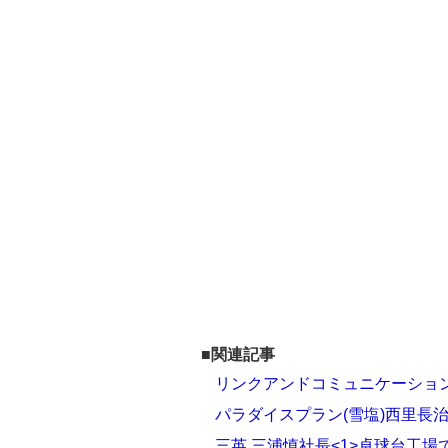
■関連記事
リンクアンドコミュニケーション
パラダイスプラン(雪塩)西里長治
三英 三浦慎社長<1>卓球台工