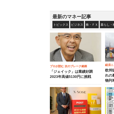
最新のマネー記事
トピックス
ビジネス
株・ＦＸ
暮らし・
経済ニ
プロが読む 次のブレーク銘柄
欧州
「ジェイック」は業績好調
れの
2023年高値5130円に挑戦
物列