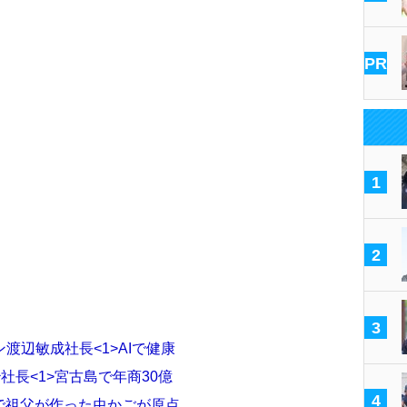
PR
1
2
3
渡辺敏成社長<1>AIで健康
社長<1>宮古島で年商30億
4
場で祖父が作った虫かごが原点