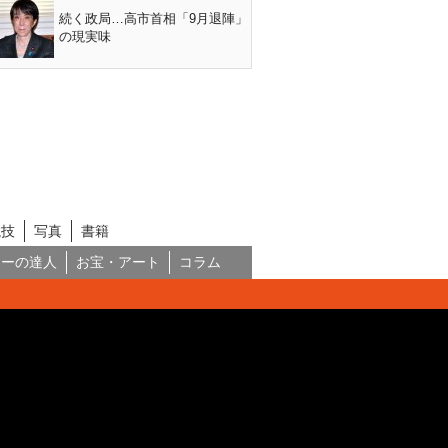
続く政局…高市首相「9月退陣」
の現実味
競技
写真
書籍
ネーの達人
お宝・アート
コラム