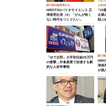
語り部の経営者たち
人生1
HIROTSUバイオサイエンス 広
“1
津崇亮社長（4）「がんが怖く
企業
ない時代をつくりたい」
顔ぶ
語り部
「ゆで太郎」大卒初任給35万円
HIR
の衝撃…外食産業で加速する劇
津崇
的な人材争奪戦
が挑