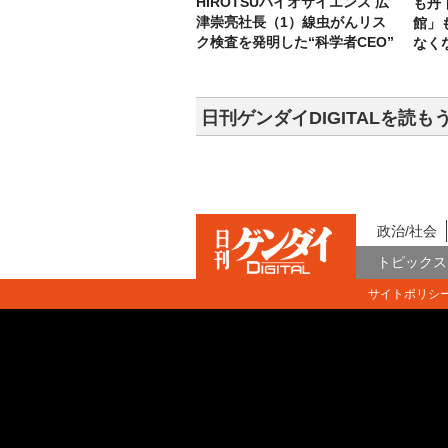
HIROTSUバイオサイエンス 広
も丹
津崇亮社長（1）線虫がんリス
館」
ク検査を発明した“科学者CEO”
なく
日刊ゲンダイDIGITALを読も
政治/社会
トピックス
サイトポリシ