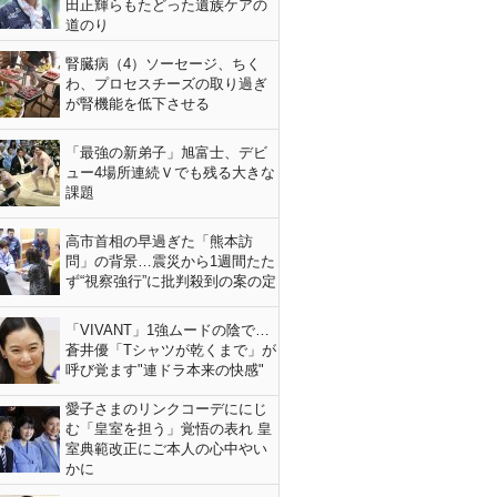
田正輝らもたどった遺族ケアの
道のり
腎臓病（4）ソーセージ、ちく
わ、プロセスチーズの取り過ぎ
が腎機能を低下させる
「最強の新弟子」旭富士、デビ
ュー4場所連続Ｖでも残る大きな
課題
高市首相の早過ぎた「熊本訪
問」の背景…震災から1週間たた
ず“視察強行”に批判殺到の案の定
「VIVANT」1強ムードの陰で…
蒼井優「Tシャツが乾くまで」が
呼び覚ます"連ドラ本来の快感"
愛子さまのリンクコーデににじ
む「皇室を担う」覚悟の表れ 皇
室典範改正にご本人の心中やい
かに