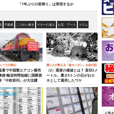
「7年ぶりの里帰り」は実現するか
税
不動産
こづかい稼ぎ
マネーの達人
お宝・アート
コラム
ュースの核心
億り人が教える「超カンタン」お金の話
猛暑で中国製エアコン爆売
（2）通貨の価値とは？ 直径3メ
裏側 輸送時間短縮に国際貨
ートル、重さ5トンの石がおカ
車「中欧班列」が大活躍
ネとして通用したワケ
人気