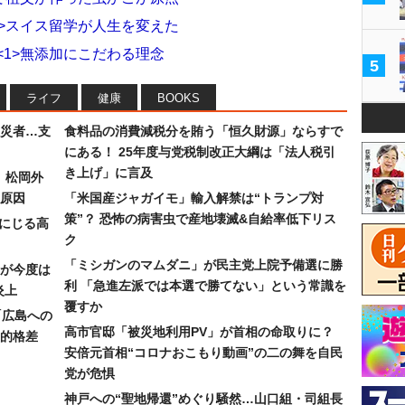
1>スイス留学が人生を変えた
<1>無添加にこだわる理念
5
ライフ
健康
BOOKS
災者…支
食料品の消費減税分を賄う「恒久財源」ならすで
にある！ 25年度与党税制改正大綱は「法人税引
き上げ」に言及
）松岡外
原因
「米国産ジャガイモ」輸入解禁は“トランプ対
策”？ 恐怖の病害虫で産地壊滅&自給率低下リス
みにじる高
ク
「ミシガンのマムダニ」が民主党上院予備選に勝
が今度は
利 「急進左派では本選で勝てない」という常識を
炎上
覆すか
「広島への
高市官邸「被災地利用PV」が首相の命取りに？
的格差
安倍元首相“コロナおこもり動画”の二の舞を自民
党が危惧
神戸への“聖地帰還”めぐり騒然…山口組・司組長