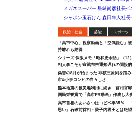
メガネスーパー 星﨑尚彦社長<
シャボン玉石けん 森田隼人社長
政治・社会
芸能
スポーツ
「高市中心」視察動画と「空気読む」被
持離れも納得
シリーズ 保阪メモ「昭和史余話」（12
相人事こそが宣戦布告通知遅れの間接的
偽善の8月が始まった 非核三原則を踏
市&小泉コンビの白々しさ
熊本地震の被災地利用に続き…首相官邸
国民栄誉賞で「高市PR動画」作成し大
高市首相のあいさつはコピペ率85％…
思い」石破前首相・愛子内親王とは絶望