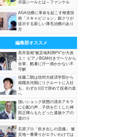
示温シールとは～ファンケル
AGA治療に革命を起こす検査技
術「スキャビジョン」銀クリが
提示する新しい薄毛治療のあり
方
編集部オススメ
高市首相“被災地利用PV”が大炎
上！ ピアノBGM付きでヘリから
合掌、酷暑に汗一滴かかない不
可解
佐藤二朗は信州大経済学部から
就職氷河期にリクルートに入社
も、わずか1日で辞めて役者の道
へ
強いショック状態の清水アキラ
に心配の声…子供を亡くした神
田正輝らもたどった遺族ケアの
道のり
石原プロ「炊き出しの流儀」 被
災地一番乗りがエラいわけでは