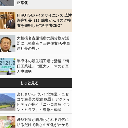
正常化
HIROTSUバイオサイエンス 広津
崇亮社長（1）線虫がんリスク検
査を発明した“科学者CEO”
大相撲名古屋場所の懸賞旗が話
題に…発案者？三井住友FG中島
達社長の思い
半導体の最先端工場で活躍「朝
日工業社」は巨大テーマのど真
ん中銘柄
もっと見る
楽しさいっぱい！北海道・ニセ
コで避暑の夏旅 絶景とアクティ
ビティが揃う「ニセコ東急 グラ
ン・ヒラフ」～東急不動産
暑熱対策が義務化される時代に
貼るだけで暑さの変化がわかる